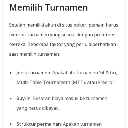
Memilih Turnamen
Setelah memiliki akun di situs poker, pemain harus
mencari turnamen yang sesuai dengan preferensi
mereka. Beberapa faktor yang perlu diperhatikan
saat memilih turnamen:
Jenis turnamen
: Apakah itu turnamen Sit & Go,
Multi-Table Tournament (MTT), atau Freeroll.
Buy-in
: Besaran biaya masuk ke turnamen
yang harus dibayar.
Struktur permainan
: Apakah turnamen