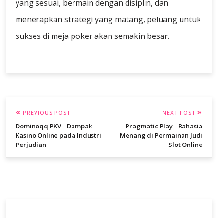
yang sesuai, bermain dengan disiplin, dan
menerapkan strategi yang matang, peluang untuk
sukses di meja poker akan semakin besar.
PREVIOUS POST
NEXT POST
Dominoqq PKV - Dampak
Pragmatic Play - Rahasia
Kasino Online pada Industri
Menang di Permainan Judi
Perjudian
Slot Online