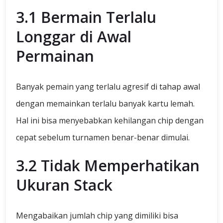
3.1 Bermain Terlalu
Longgar di Awal
Permainan
Banyak pemain yang terlalu agresif di tahap awal
dengan memainkan terlalu banyak kartu lemah.
Hal ini bisa menyebabkan kehilangan chip dengan
cepat sebelum turnamen benar-benar dimulai.
3.2 Tidak Memperhatikan
Ukuran Stack
Mengabaikan jumlah chip yang dimiliki bisa