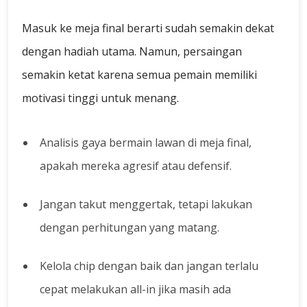
Masuk ke meja final berarti sudah semakin dekat
dengan hadiah utama. Namun, persaingan
semakin ketat karena semua pemain memiliki
motivasi tinggi untuk menang.
Analisis gaya bermain lawan di meja final,
apakah mereka agresif atau defensif.
Jangan takut menggertak, tetapi lakukan
dengan perhitungan yang matang.
Kelola chip dengan baik dan jangan terlalu
cepat melakukan all-in jika masih ada