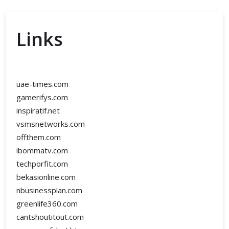
Links
uae-times.com
gamerifys.com
inspiratif.net
vsmsnetworks.com
offthem.com
ibommatv.com
techporfit.com
bekasionline.com
nbusinessplan.com
greenlife360.com
cantshoutitout.com