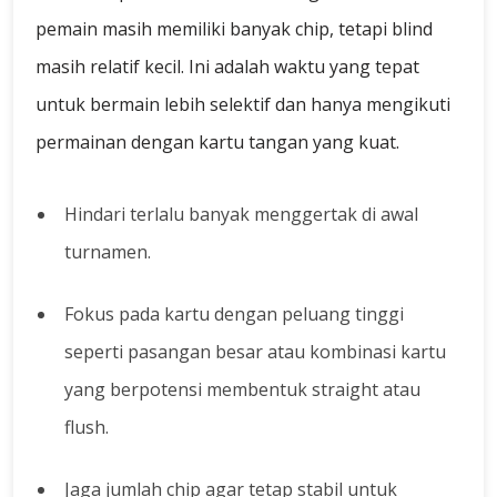
pemain masih memiliki banyak chip, tetapi blind
masih relatif kecil. Ini adalah waktu yang tepat
untuk bermain lebih selektif dan hanya mengikuti
permainan dengan kartu tangan yang kuat.
Hindari terlalu banyak menggertak di awal
turnamen.
Fokus pada kartu dengan peluang tinggi
seperti pasangan besar atau kombinasi kartu
yang berpotensi membentuk straight atau
flush.
Jaga jumlah chip agar tetap stabil untuk