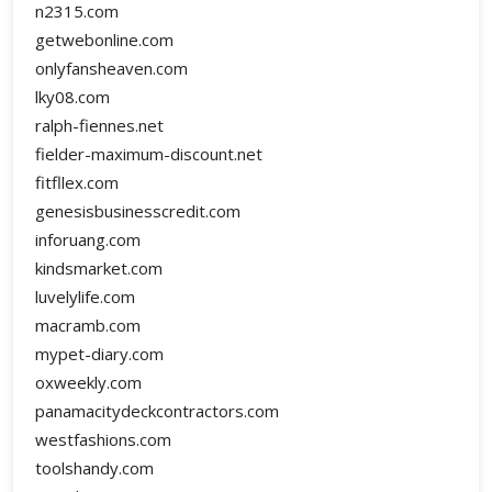
n2315.com
getwebonline.com
onlyfansheaven.com
lky08.com
ralph-fiennes.net
fielder-maximum-discount.net
fitfllex.com
genesisbusinesscredit.com
inforuang.com
kindsmarket.com
luvelylife.com
macramb.com
mypet-diary.com
oxweekly.com
panamacitydeckcontractors.com
westfashions.com
toolshandy.com