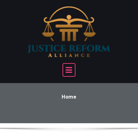
Skip
to
content
Slot Demo – Cara Ikut dan Strategi
Memenangkannya
Home