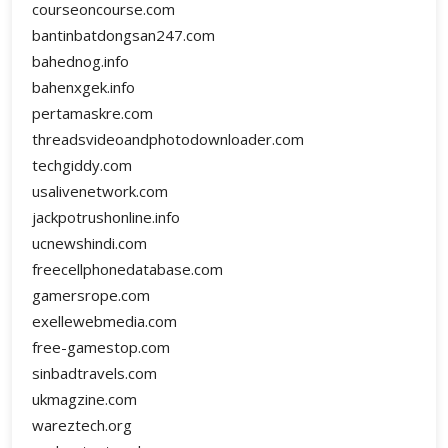
courseoncourse.com
bantinbatdongsan247.com
bahednog.info
bahenxgek.info
pertamaskre.com
threadsvideoandphotodownloader.com
techgiddy.com
usalivenetwork.com
jackpotrushonline.info
ucnewshindi.com
freecellphonedatabase.com
gamersrope.com
exellewebmedia.com
free-gamestop.com
sinbadtravels.com
ukmagzine.com
wareztech.org