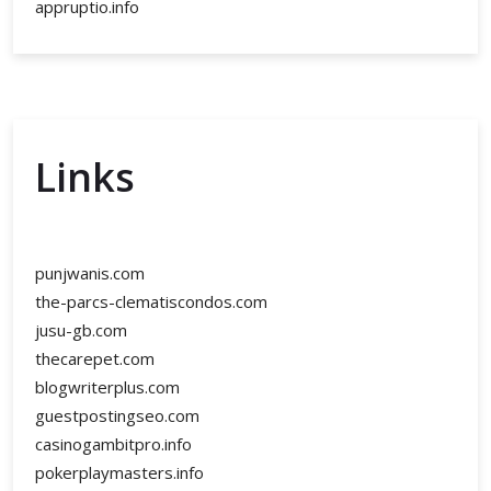
appruptio.info
Links
punjwanis.com
the-parcs-clematiscondos.com
jusu-gb.com
thecarepet.com
blogwriterplus.com
guestpostingseo.com
casinogambitpro.info
pokerplaymasters.info