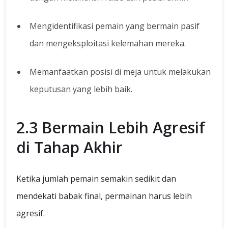
Mengidentifikasi pemain yang bermain pasif
dan mengeksploitasi kelemahan mereka.
Memanfaatkan posisi di meja untuk melakukan
keputusan yang lebih baik.
2.3 Bermain Lebih Agresif
di Tahap Akhir
Ketika jumlah pemain semakin sedikit dan
mendekati babak final, permainan harus lebih
agresif.