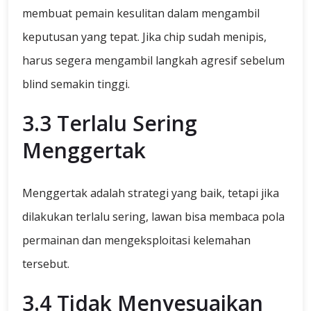
membuat pemain kesulitan dalam mengambil
keputusan yang tepat. Jika chip sudah menipis,
harus segera mengambil langkah agresif sebelum
blind semakin tinggi.
3.3 Terlalu Sering
Menggertak
Menggertak adalah strategi yang baik, tetapi jika
dilakukan terlalu sering, lawan bisa membaca pola
permainan dan mengeksploitasi kelemahan
tersebut.
3.4 Tidak Menyesuaikan