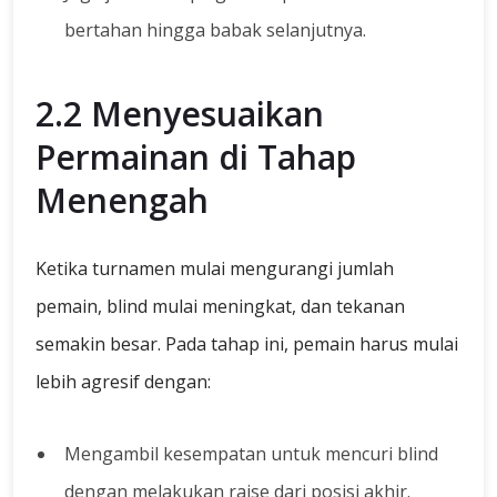
bertahan hingga babak selanjutnya.
2.2 Menyesuaikan
Permainan di Tahap
Menengah
Ketika turnamen mulai mengurangi jumlah
pemain, blind mulai meningkat, dan tekanan
semakin besar. Pada tahap ini, pemain harus mulai
lebih agresif dengan:
Mengambil kesempatan untuk mencuri blind
dengan melakukan raise dari posisi akhir.