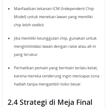
Manfaatkan tekanan ICM (Independent Chip
Model) untuk menekan lawan yang memiliki
chip lebih sedikit.
Jika memiliki keunggulan chip, gunakan untuk
mengintimidasi lawan dengan raise atau all-in
yang terukur.
Perhatikan pemain yang bermain terlalu ketat,
karena mereka cenderung ingin mencapai zona
hadiah tanpa mengambil risiko besar.
2.4 Strategi di Meja Final