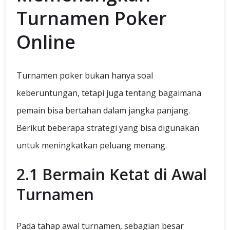
Turnamen Poker
Online
Turnamen poker bukan hanya soal
keberuntungan, tetapi juga tentang bagaimana
pemain bisa bertahan dalam jangka panjang.
Berikut beberapa strategi yang bisa digunakan
untuk meningkatkan peluang menang.
2.1 Bermain Ketat di Awal
Turnamen
Pada tahap awal turnamen, sebagian besar