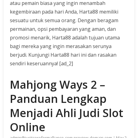
atau pemain biasa yang ingin menambah
kegembiraan pada hari Anda, Harta88 memiliki
sesuatu untuk semua orang. Dengan beragam
permainan, opsi pembayaran yang aman, dan
promosi menarik, Harta88 adalah tujuan utama
bagi mereka yang ingin merasakan serunya
berjudi. Kunjungi Harta88 hari ini dan rasakan
sendiri keseruannya! [ad_2]
Mahjong Ways 2 –
Panduan Lengkap
Menjadi Ahli Judi Slot
Online
admin@justicereformalliance-com.preview-domain.com
|
May 2,