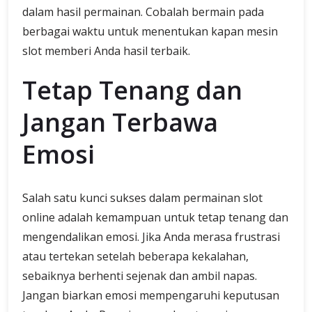
dalam hasil permainan. Cobalah bermain pada
berbagai waktu untuk menentukan kapan mesin
slot memberi Anda hasil terbaik.
Tetap Tenang dan
Jangan Terbawa
Emosi
Salah satu kunci sukses dalam permainan slot
online adalah kemampuan untuk tetap tenang dan
mengendalikan emosi. Jika Anda merasa frustrasi
atau tertekan setelah beberapa kekalahan,
sebaiknya berhenti sejenak dan ambil napas.
Jangan biarkan emosi mempengaruhi keputusan