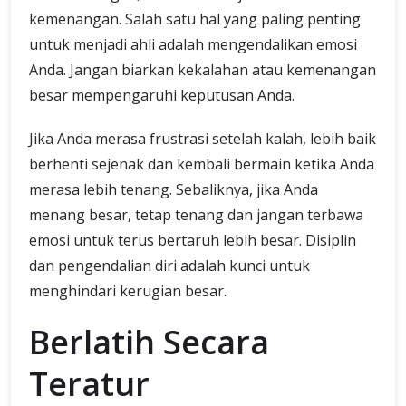
kemenangan. Salah satu hal yang paling penting
untuk menjadi ahli adalah mengendalikan emosi
Anda. Jangan biarkan kekalahan atau kemenangan
besar mempengaruhi keputusan Anda.
Jika Anda merasa frustrasi setelah kalah, lebih baik
berhenti sejenak dan kembali bermain ketika Anda
merasa lebih tenang. Sebaliknya, jika Anda
menang besar, tetap tenang dan jangan terbawa
emosi untuk terus bertaruh lebih besar. Disiplin
dan pengendalian diri adalah kunci untuk
menghindari kerugian besar.
Berlatih Secara
Teratur