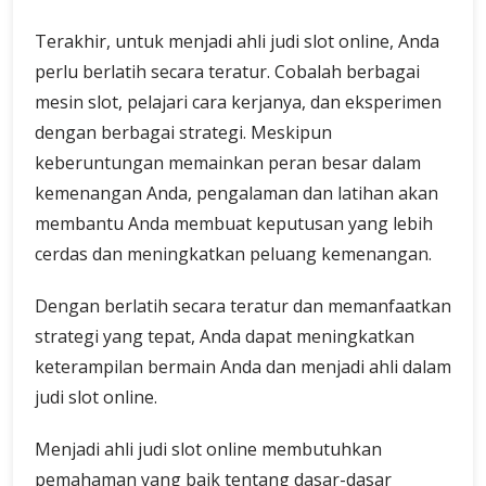
Terakhir, untuk menjadi ahli judi slot online, Anda
perlu berlatih secara teratur. Cobalah berbagai
mesin slot, pelajari cara kerjanya, dan eksperimen
dengan berbagai strategi. Meskipun
keberuntungan memainkan peran besar dalam
kemenangan Anda, pengalaman dan latihan akan
membantu Anda membuat keputusan yang lebih
cerdas dan meningkatkan peluang kemenangan.
Dengan berlatih secara teratur dan memanfaatkan
strategi yang tepat, Anda dapat meningkatkan
keterampilan bermain Anda dan menjadi ahli dalam
judi slot online.
Menjadi ahli judi slot online membutuhkan
pemahaman yang baik tentang dasar-dasar