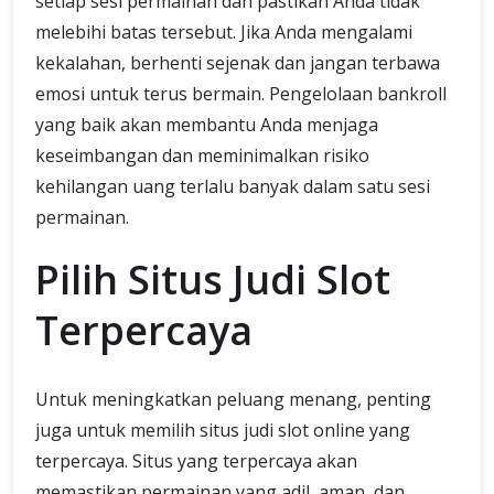
setiap sesi permainan dan pastikan Anda tidak
melebihi batas tersebut. Jika Anda mengalami
kekalahan, berhenti sejenak dan jangan terbawa
emosi untuk terus bermain. Pengelolaan bankroll
yang baik akan membantu Anda menjaga
keseimbangan dan meminimalkan risiko
kehilangan uang terlalu banyak dalam satu sesi
permainan.
Pilih Situs Judi Slot
Terpercaya
Untuk meningkatkan peluang menang, penting
juga untuk memilih situs judi slot online yang
terpercaya. Situs yang terpercaya akan
memastikan permainan yang adil, aman, dan