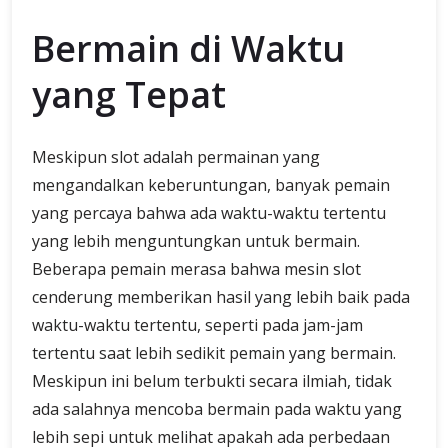
Bermain di Waktu
yang Tepat
Meskipun slot adalah permainan yang
mengandalkan keberuntungan, banyak pemain
yang percaya bahwa ada waktu-waktu tertentu
yang lebih menguntungkan untuk bermain.
Beberapa pemain merasa bahwa mesin slot
cenderung memberikan hasil yang lebih baik pada
waktu-waktu tertentu, seperti pada jam-jam
tertentu saat lebih sedikit pemain yang bermain.
Meskipun ini belum terbukti secara ilmiah, tidak
ada salahnya mencoba bermain pada waktu yang
lebih sepi untuk melihat apakah ada perbedaan