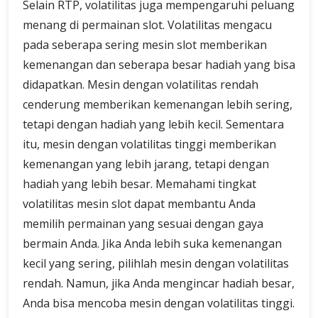
Selain RTP, volatilitas juga mempengaruhi peluang
menang di permainan slot. Volatilitas mengacu
pada seberapa sering mesin slot memberikan
kemenangan dan seberapa besar hadiah yang bisa
didapatkan. Mesin dengan volatilitas rendah
cenderung memberikan kemenangan lebih sering,
tetapi dengan hadiah yang lebih kecil. Sementara
itu, mesin dengan volatilitas tinggi memberikan
kemenangan yang lebih jarang, tetapi dengan
hadiah yang lebih besar. Memahami tingkat
volatilitas mesin slot dapat membantu Anda
memilih permainan yang sesuai dengan gaya
bermain Anda. Jika Anda lebih suka kemenangan
kecil yang sering, pilihlah mesin dengan volatilitas
rendah. Namun, jika Anda mengincar hadiah besar,
Anda bisa mencoba mesin dengan volatilitas tinggi.