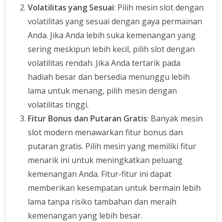
Volatilitas yang Sesuai
: Pilih mesin slot dengan
volatilitas yang sesuai dengan gaya permainan
Anda. Jika Anda lebih suka kemenangan yang
sering meskipun lebih kecil, pilih slot dengan
volatilitas rendah. Jika Anda tertarik pada
hadiah besar dan bersedia menunggu lebih
lama untuk menang, pilih mesin dengan
volatilitas tinggi.
Fitur Bonus dan Putaran Gratis
: Banyak mesin
slot modern menawarkan fitur bonus dan
putaran gratis. Pilih mesin yang memiliki fitur
menarik ini untuk meningkatkan peluang
kemenangan Anda. Fitur-fitur ini dapat
memberikan kesempatan untuk bermain lebih
lama tanpa risiko tambahan dan meraih
kemenangan yang lebih besar.