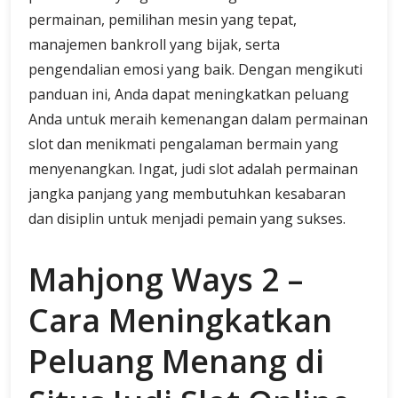
permainan, pemilihan mesin yang tepat,
manajemen bankroll yang bijak, serta
pengendalian emosi yang baik. Dengan mengikuti
panduan ini, Anda dapat meningkatkan peluang
Anda untuk meraih kemenangan dalam permainan
slot dan menikmati pengalaman bermain yang
menyenangkan. Ingat, judi slot adalah permainan
jangka panjang yang membutuhkan kesabaran
dan disiplin untuk menjadi pemain yang sukses.
Mahjong Ways 2 –
Cara Meningkatkan
Peluang Menang di