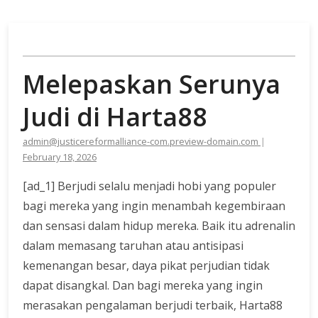
Melepaskan Serunya
Judi di Harta88
admin@justicereformalliance-com.preview-domain.com
|
February 18, 2026
[ad_1] Berjudi selalu menjadi hobi yang populer
bagi mereka yang ingin menambah kegembiraan
dan sensasi dalam hidup mereka. Baik itu adrenalin
dalam memasang taruhan atau antisipasi
kemenangan besar, daya pikat perjudian tidak
dapat disangkal. Dan bagi mereka yang ingin
merasakan pengalaman berjudi terbaik, Harta88