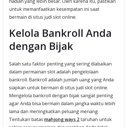
hadiah yang lebih besar. Oleh karena itu, pastikan
untuk memanfaatkan kesempatan ini saat
bermain di situs judi slot online.
Kelola Bankroll Anda
dengan Bijak
Salah satu faktor penting yang sering diabaikan
dalam permainan slot adalah pengelolaan
bankroll. Bankroll adalah jumlah uang yang Anda
siapkan untuk bermain di situs judi slot online.
Mengelola bankroll dengan bijak sangat penting
agar Anda bisa bermain dalam jangka waktu lebih
lama dan meningkatkan peluang menang.
Tentukan batas
mahjong ways 2
taruhan untuk