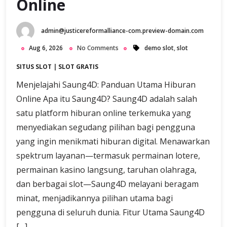
Online
admin@justicereformalliance-com.preview-domain.com
Aug 6, 2026
No Comments
demo slot
,
slot
SITUS SLOT
|
SLOT GRATIS
Menjelajahi Saung4D: Panduan Utama Hiburan
Online Apa itu Saung4D? Saung4D adalah salah
satu platform hiburan online terkemuka yang
menyediakan segudang pilihan bagi pengguna
yang ingin menikmati hiburan digital. Menawarkan
spektrum layanan—termasuk permainan lotere,
permainan kasino langsung, taruhan olahraga,
dan berbagai slot—Saung4D melayani beragam
minat, menjadikannya pilihan utama bagi
pengguna di seluruh dunia. Fitur Utama Saung4D
[…]