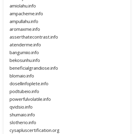
amiolahu.info
ampacheme.info
ampullahu.info
aromaxme.info
asserthatecontrast.info
atenderme.info
bangumiio.info
bekosunhu.info
beneficialgrandiose.info
blomaio.info
dosellinfoplete.info
podtubeio.info
powerfulvolatile.info
qvidsio.info
shumaio.info
slotherio.info
cysapluscertification.org