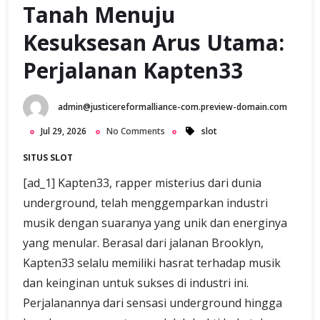
Tanah Menuju
Kesuksesan Arus Utama:
Perjalanan Kapten33
admin@justicereformalliance-com.preview-domain.com
Jul 29, 2026
No Comments
slot
SITUS SLOT
[ad_1] Kapten33, rapper misterius dari dunia
underground, telah menggemparkan industri
musik dengan suaranya yang unik dan energinya
yang menular. Berasal dari jalanan Brooklyn,
Kapten33 selalu memiliki hasrat terhadap musik
dan keinginan untuk sukses di industri ini.
Perjalanannya dari sensasi underground hingga