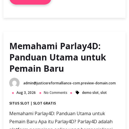
Memahami Parlay4D:
Panduan Utama untuk
Pemain Baru
admin@justicereformalliance-com.preview-domain.com
Aug 3, 2026
No Comments
demo slot
,
slot
SITUS SLOT
|
SLOT GRATIS
Memahami Parlay4D: Panduan Utama untuk
Pemain Baru Apa itu Parlay4D? Parlay4D adalah