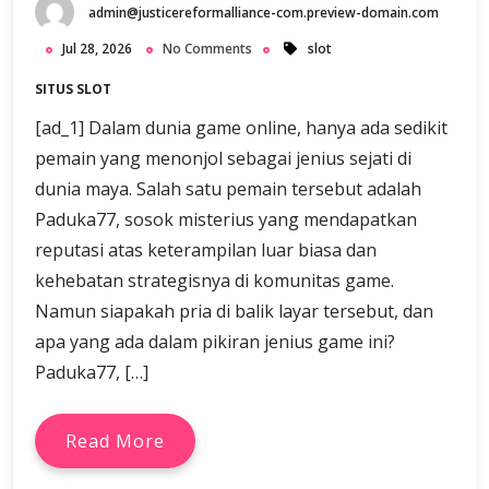
admin@justicereformalliance-com.preview-domain.com
Jul 28, 2026
No Comments
slot
SITUS SLOT
[ad_1] Dalam dunia game online, hanya ada sedikit
pemain yang menonjol sebagai jenius sejati di
dunia maya. Salah satu pemain tersebut adalah
Paduka77, sosok misterius yang mendapatkan
reputasi atas keterampilan luar biasa dan
kehebatan strategisnya di komunitas game.
Namun siapakah pria di balik layar tersebut, dan
apa yang ada dalam pikiran jenius game ini?
Paduka77, […]
Read More