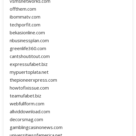
vsmsnetworks.com
offthem.com
ibommatv.com
techporfit.com
bekasionline.com
nbusinessplan.com
greenlife360.com
cantshoutitout.com
expressufabet.biz
mypuertoplata.net
thepioneerxpress.com
howtofixissue.com
teamufabet.biz
webfullform.com
allviddownload.com
decorsmag.com
gamblingcasinonews.com
universitiesofamerica.net