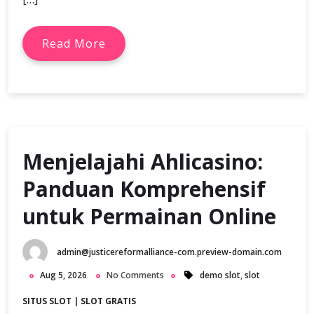
Read More
Menjelajahi Ahlicasino:
Panduan Komprehensif
untuk Permainan Online
admin@justicereformalliance-com.preview-domain.com
Aug 5, 2026
No Comments
demo slot
,
slot
SITUS SLOT
|
SLOT GRATIS