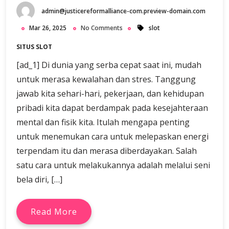
admin@justicereformalliance-com.preview-domain.com
Mar 26, 2025
No Comments
slot
SITUS SLOT
[ad_1] Di dunia yang serba cepat saat ini, mudah
untuk merasa kewalahan dan stres. Tanggung
jawab kita sehari-hari, pekerjaan, dan kehidupan
pribadi kita dapat berdampak pada kesejahteraan
mental dan fisik kita. Itulah mengapa penting
untuk menemukan cara untuk melepaskan energi
terpendam itu dan merasa diberdayakan. Salah
satu cara untuk melakukannya adalah melalui seni
bela diri, […]
Read More