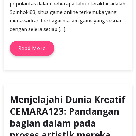
popularitas dalam beberapa tahun terakhir adalah
Spinhoki88, situs game online terkemuka yang
menawarkan berbagai macam game yang sesuai
dengan selera setiap […]
Read More
Menjelajahi Dunia Kreatif
CEMARA123: Pandangan
bagian dalam pada
proses artistik mereka