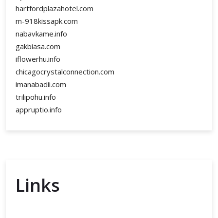
hartfordplazahotel.com
m-918kissapk.com
nabavkame.info
gakbiasa.com
iflowerhu.info
chicagocrystalconnection.com
imanabadii.com
trilipohu.info
appruptio.info
Links