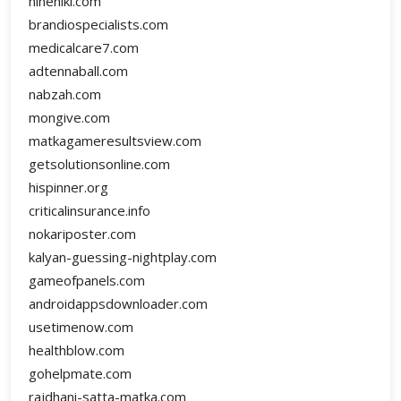
nineniki.com
brandiospecialists.com
medicalcare7.com
adtennaball.com
nabzah.com
mongive.com
matkagameresultsview.com
getsolutionsonline.com
hispinner.org
criticalinsurance.info
nokariposter.com
kalyan-guessing-nightplay.com
gameofpanels.com
androidappsdownloader.com
usetimenow.com
healthblow.com
gohelpmate.com
rajdhani-satta-matka.com