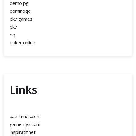
demo pg
dominoqq
pkv games
pkv
qq
poker online
Links
uae-times.com
gamerifys.com
inspiratif.net