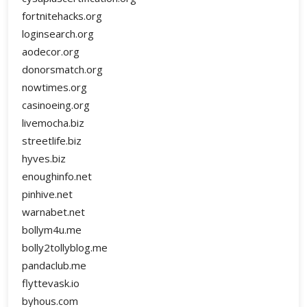
fortnitehacks.org
loginsearch.org
aodecor.org
donorsmatch.org
nowtimes.org
casinoeing.org
livemocha.biz
streetlife.biz
hyves.biz
enoughinfo.net
pinhive.net
warnabet.net
bollym4u.me
bolly2tollyblog.me
pandaclub.me
flyttevask.io
byhous.com