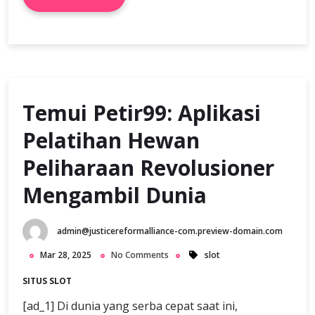
Temui Petir99: Aplikasi
Pelatihan Hewan
Peliharaan Revolusioner
Mengambil Dunia
admin@justicereformalliance-com.preview-domain.com
Mar 28, 2025
No Comments
slot
SITUS SLOT
[ad_1] Di dunia yang serba cepat saat ini,