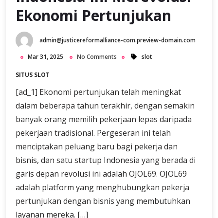
Ekonomi Pertunjukan
admin@justicereformalliance-com.preview-domain.com
Mar 31, 2025
No Comments
slot
SITUS SLOT
[ad_1] Ekonomi pertunjukan telah meningkat
dalam beberapa tahun terakhir, dengan semakin
banyak orang memilih pekerjaan lepas daripada
pekerjaan tradisional. Pergeseran ini telah
menciptakan peluang baru bagi pekerja dan
bisnis, dan satu startup Indonesia yang berada di
garis depan revolusi ini adalah OJOL69. OJOL69
adalah platform yang menghubungkan pekerja
pertunjukan dengan bisnis yang membutuhkan
layanan mereka. […]