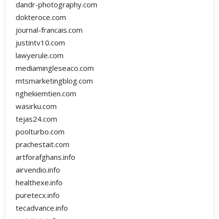
dandr-photography.com
dokteroce.com
journal-francais.com
justintv10.com
lawyerule.com
mediamingleseaco.com
mtsmarketingblog.com
nghekiemtien.com
wasirku.com
tejas24.com
poolturbo.com
prachestait.com
artforafghans.info
airvendio.info
healthexe.info
puretecx.info
tecadvance.info