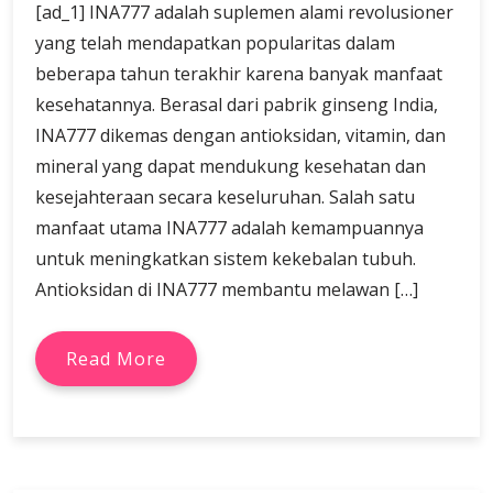
[ad_1] INA777 adalah suplemen alami revolusioner
yang telah mendapatkan popularitas dalam
beberapa tahun terakhir karena banyak manfaat
kesehatannya. Berasal dari pabrik ginseng India,
INA777 dikemas dengan antioksidan, vitamin, dan
mineral yang dapat mendukung kesehatan dan
kesejahteraan secara keseluruhan. Salah satu
manfaat utama INA777 adalah kemampuannya
untuk meningkatkan sistem kekebalan tubuh.
Antioksidan di INA777 membantu melawan […]
Read More