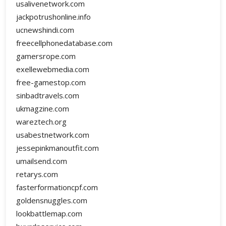
usalivenetwork.com
jackpotrushonline.info
ucnewshindi.com
freecellphonedatabase.com
gamersrope.com
exellewebmedia.com
free-gamestop.com
sinbadtravels.com
ukmagzine.com
wareztech.org
usabestnetwork.com
jessepinkmanoutfit.com
umailsend.com
retarys.com
fasterformationcpf.com
goldensnuggles.com
lookbattlemap.com