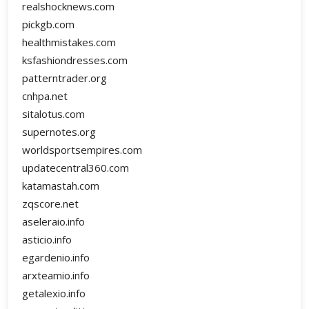
realshocknews.com
pickgb.com
healthmistakes.com
ksfashiondresses.com
patterntrader.org
cnhpa.net
sitalotus.com
supernotes.org
worldsportsempires.com
updatecentral360.com
katamastah.com
zqscore.net
aseleraio.info
asticio.info
egardenio.info
arxteamio.info
getalexio.info