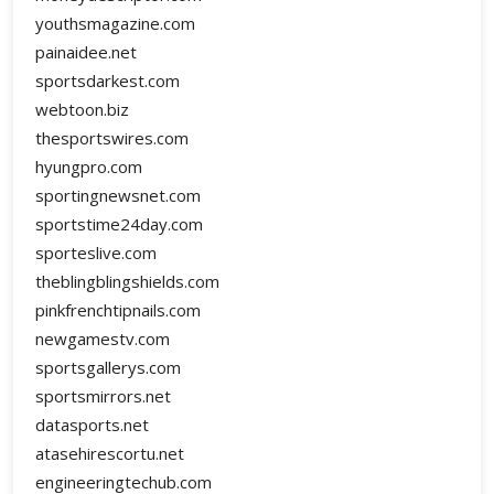
youthsmagazine.com
painaidee.net
sportsdarkest.com
webtoon.biz
thesportswires.com
hyungpro.com
sportingnewsnet.com
sportstime24day.com
sporteslive.com
theblingblingshields.com
pinkfrenchtipnails.com
newgamestv.com
sportsgallerys.com
sportsmirrors.net
datasports.net
atasehirescortu.net
engineeringtechub.com