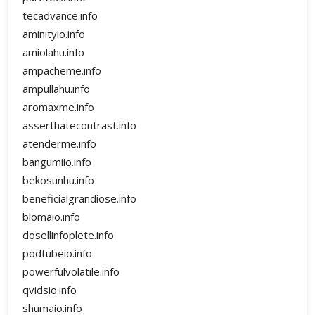
tecadvance.info
aminityio.info
amiolahu.info
ampacheme.info
ampullahu.info
aromaxme.info
asserthatecontrast.info
atenderme.info
bangumiio.info
bekosunhu.info
beneficialgrandiose.info
blomaio.info
dosellinfoplete.info
podtubeio.info
powerfulvolatile.info
qvidsio.info
shumaio.info