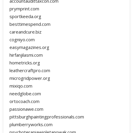
accountaudittaxcon.com
prymprint.com
sportkeeda.org
besttimespend.com
careandcure.biz
cogniyo.com
easymagazines.org
hirfanjilasmi.com
hometricks.org
leathercraftpro.com
microgridpower.org
mixiqo.com
needglobe.com
ortocoach.com
passionawe.com
pittsburghpaintingprofessionals.com
plumberryworks.com
psychoterapiawioletanowak.com