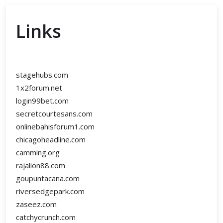
Links
stagehubs.com
1x2forum.net
login99bet.com
secretcourtesans.com
onlinebahisforum1.com
chicagoheadline.com
camming.org
rajalion88.com
goupuntacana.com
riversedgepark.com
zaseez.com
catchycrunch.com