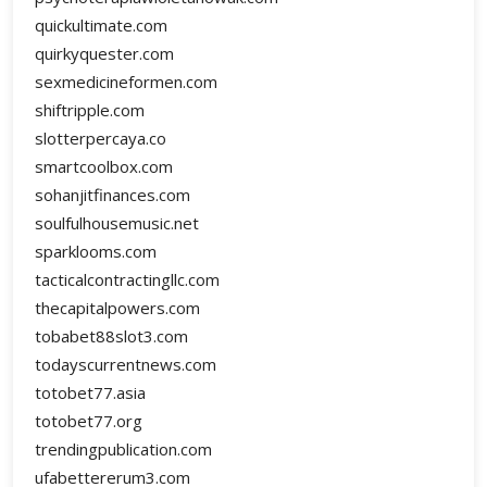
quickultimate.com
quirkyquester.com
sexmedicineformen.com
shiftripple.com
slotterpercaya.co
smartcoolbox.com
sohanjitfinances.com
soulfulhousemusic.net
sparklooms.com
tacticalcontractingllc.com
thecapitalpowers.com
tobabet88slot3.com
todayscurrentnews.com
totobet77.asia
totobet77.org
trendingpublication.com
ufabettererum3.com