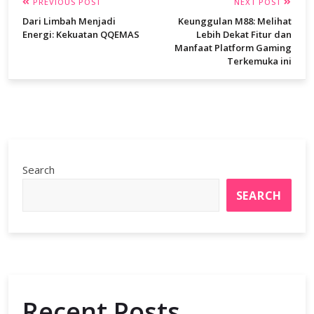
PREVIOUS POST
NEXT POST
Dari Limbah Menjadi
Keunggulan M88: Melihat
Energi: Kekuatan QQEMAS
Lebih Dekat Fitur dan
Manfaat Platform Gaming
Terkemuka ini
Search
SEARCH
Recent Posts