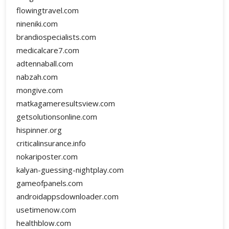
flowingtravel.com
nineniki.com
brandiospecialists.com
medicalcare7.com
adtennaball.com
nabzah.com
mongive.com
matkagameresultsview.com
getsolutionsonline.com
hispinner.org
criticalinsurance.info
nokariposter.com
kalyan-guessing-nightplay.com
gameofpanels.com
androidappsdownloader.com
usetimenow.com
healthblow.com