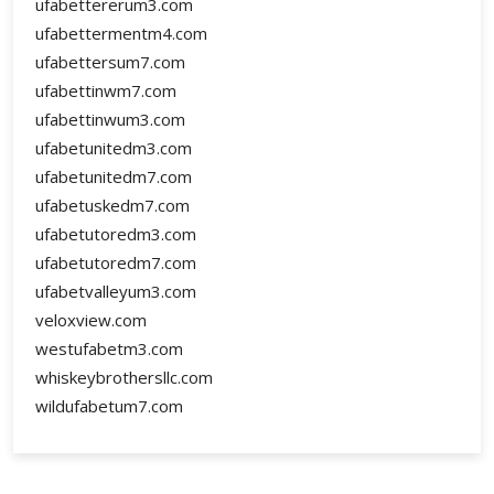
ufabettererum3.com
ufabettermentm4.com
ufabettersum7.com
ufabettinwm7.com
ufabettinwum3.com
ufabetunitedm3.com
ufabetunitedm7.com
ufabetuskedm7.com
ufabetutoredm3.com
ufabetutoredm7.com
ufabetvalleyum3.com
veloxview.com
westufabetm3.com
whiskeybrothersllc.com
wildufabetum7.com