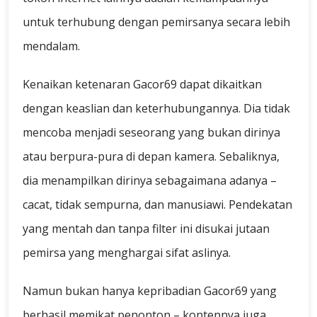
untuk terhubung dengan pemirsanya secara lebih
mendalam.
Kenaikan ketenaran Gacor69 dapat dikaitkan
dengan keaslian dan keterhubungannya. Dia tidak
mencoba menjadi seseorang yang bukan dirinya
atau berpura-pura di depan kamera. Sebaliknya,
dia menampilkan dirinya sebagaimana adanya –
cacat, tidak sempurna, dan manusiawi. Pendekatan
yang mentah dan tanpa filter ini disukai jutaan
pemirsa yang menghargai sifat aslinya.
Namun bukan hanya kepribadian Gacor69 yang
berhasil memikat penonton – kontennya juga