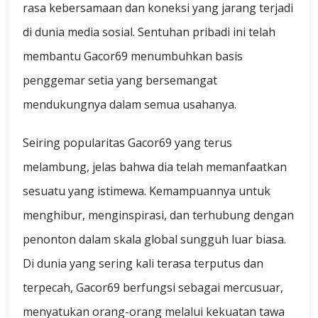
rasa kebersamaan dan koneksi yang jarang terjadi
di dunia media sosial. Sentuhan pribadi ini telah
membantu Gacor69 menumbuhkan basis
penggemar setia yang bersemangat
mendukungnya dalam semua usahanya.
Seiring popularitas Gacor69 yang terus
melambung, jelas bahwa dia telah memanfaatkan
sesuatu yang istimewa. Kemampuannya untuk
menghibur, menginspirasi, dan terhubung dengan
penonton dalam skala global sungguh luar biasa.
Di dunia yang sering kali terasa terputus dan
terpecah, Gacor69 berfungsi sebagai mercusuar,
menyatukan orang-orang melalui kekuatan tawa