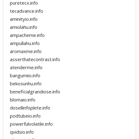
puretecx.info
tecadvance.info
aminityio.info
amiolahu.info
ampacheme.info
ampullahu.info
aromaxme.info
asserthatecontrast.info
atenderme.info
bangumiio.info
bekosunhu.info
beneficialgrandiose.info
blomaio.info
dosellinfoplete.info
podtubeio.info
powerfulvolatile.info
qvidsio.info