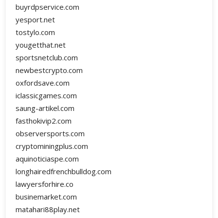
buyrdpservice.com
yesport.net
tostylo.com
yougetthat.net
sportsnetclub.com
newbestcrypto.com
oxfordsave.com
iclassicgames.com
saung-artikel.com
fasthokivip2.com
observersports.com
cryptominingplus.com
aquinoticiaspe.com
longhairedfrenchbulldog.com
lawyersforhire.co
businemarket.com
matahari88play.net