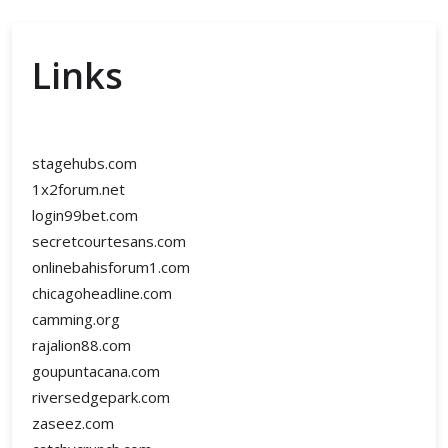
Links
stagehubs.com
1x2forum.net
login99bet.com
secretcourtesans.com
onlinebahisforum1.com
chicagoheadline.com
camming.org
rajalion88.com
goupuntacana.com
riversedgepark.com
zaseez.com