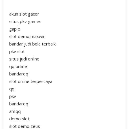
akun slot gacor
situs pkv games
gaple
slot demo maxwin
bandar judi bola terbaik
pkv slot
situs judi online
qq online
bandarqq
slot online terpercaya
qq
pkv
bandarqq
ahliqq
demo slot
slot demo zeus