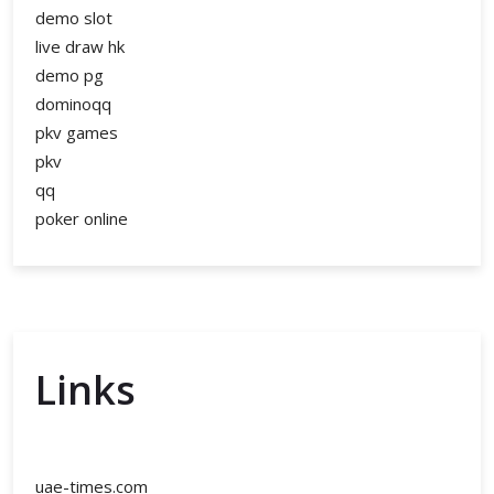
demo slot
live draw hk
demo pg
dominoqq
pkv games
pkv
qq
poker online
Links
uae-times.com