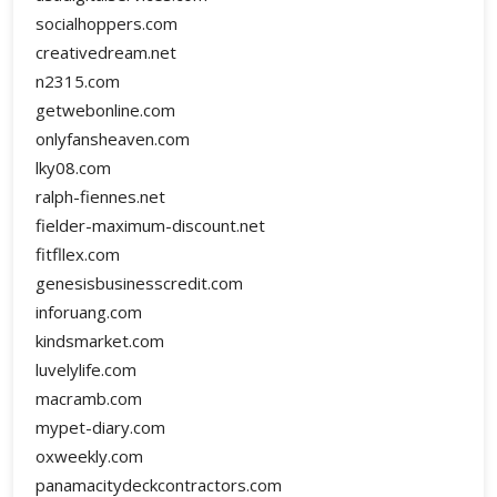
socialhoppers.com
creativedream.net
n2315.com
getwebonline.com
onlyfansheaven.com
lky08.com
ralph-fiennes.net
fielder-maximum-discount.net
fitfllex.com
genesisbusinesscredit.com
inforuang.com
kindsmarket.com
luvelylife.com
macramb.com
mypet-diary.com
oxweekly.com
panamacitydeckcontractors.com