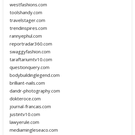
westfashions.com
toolshandy.com
travelstager.com
trendinspires.com
rannyephul.com
reportradar360.com
swaggyfashion.com
taraftariumtv10.com
questionquery.com
bodybuildinglegend.com
brilliant-nails.com
dandr-photography.com
dokteroce.com
journal-francais.com
justintv10.com
lawyerule.com
mediamingleseaco.com