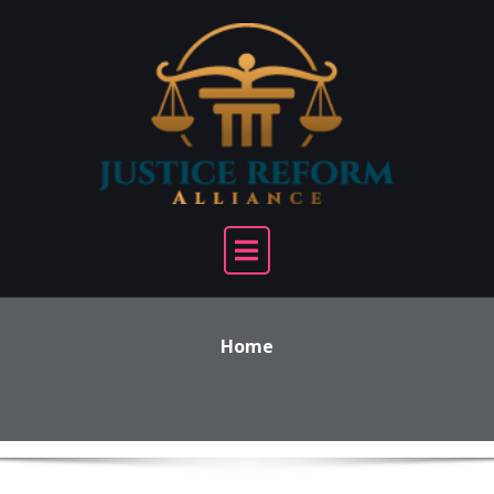
Skip
to
content
Bebaskan Batin Penjudi Anda dengan
VenusBet: Tinjauan Komprehensif
Home