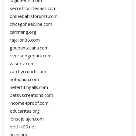
login99bet.com
secretcourtesans.com
onlinebahisforum1.com
chicagoheadline.com
camming.org
rajalion88.com
goupuntacana.com
riversedgepark.com
zaseez.com
catchycrunch.com
nofaphub.com
nefertitingalls.com
patsyscreations.com
income4proof.com
educaritas.org
lensajelajah.com
betflik09.net
ncaq.org