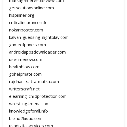
matkagameresultsview.com
getsolutionsonline.com
hispinner.org
criticalinsurance.info
nokariposter.com
kalyan-guessing-nightplay.com
gameofpanels.com
androidappsdownloader.com
usetimenow.com
healthblow.com
gohelpmate.com
rajdhani-satta-matka.com
writerscraft.net
elearning-childprotection.com
wrestling4mena.com
knowledgeforall.info
brand2lastio.com
usadigitalservices.com