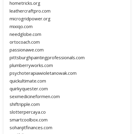
hometricks.org
leathercraftpro.com
microgridpower.org
mixiqo.com
needglobe.com
ortocoach.com
passionawe.com
pittsburghpaintingprofessionals.com
plumberryworks.com
psychoterapiawioletanowak.com
quickultimate.com
quirkyquester.com
sexmedicineformen.com
shiftripple.com
slotterpercaya.co
smartcoolbox.com
sohanjitfinances.com