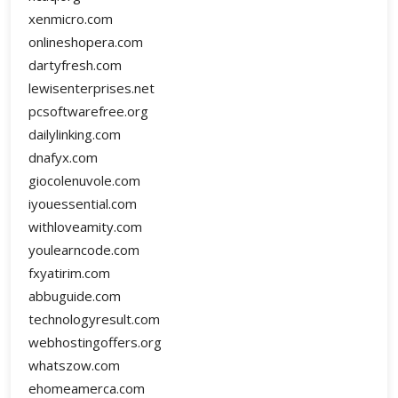
xenmicro.com
onlineshopera.com
dartyfresh.com
lewisenterprises.net
pcsoftwarefree.org
dailylinking.com
dnafyx.com
giocolenuvole.com
iyouessential.com
withloveamity.com
youlearncode.com
fxyatirim.com
abbuguide.com
technologyresult.com
webhostingoffers.org
whatszow.com
ehomeamerca.com