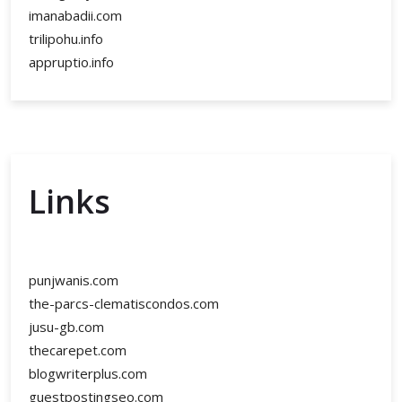
imanabadii.com
trilipohu.info
appruptio.info
Links
punjwanis.com
the-parcs-clematiscondos.com
jusu-gb.com
thecarepet.com
blogwriterplus.com
guestpostingseo.com