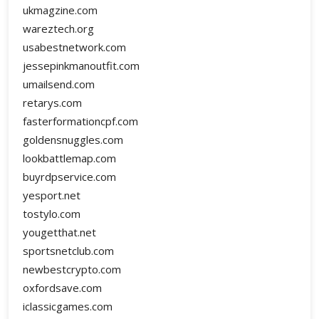
ukmagzine.com
wareztech.org
usabestnetwork.com
jessepinkmanoutfit.com
umailsend.com
retarys.com
fasterformationcpf.com
goldensnuggles.com
lookbattlemap.com
buyrdpservice.com
yesport.net
tostylo.com
yougetthat.net
sportsnetclub.com
newbestcrypto.com
oxfordsave.com
iclassicgames.com