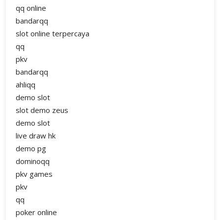
qq online
bandarqq
slot online terpercaya
qq
pkv
bandarqq
ahliqq
demo slot
slot demo zeus
demo slot
live draw hk
demo pg
dominoqq
pkv games
pkv
qq
poker online