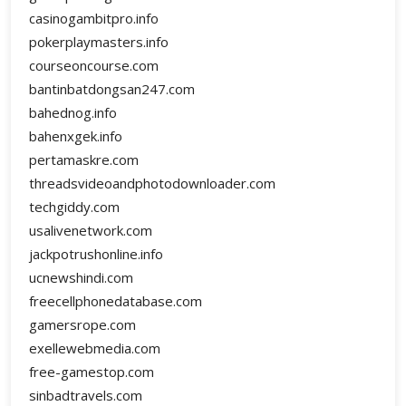
casinogambitpro.info
pokerplaymasters.info
courseoncourse.com
bantinbatdongsan247.com
bahednog.info
bahenxgek.info
pertamaskre.com
threadsvideoandphotodownloader.com
techgiddy.com
usalivenetwork.com
jackpotrushonline.info
ucnewshindi.com
freecellphonedatabase.com
gamersrope.com
exellewebmedia.com
free-gamestop.com
sinbadtravels.com