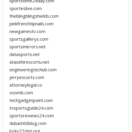
sportstime24day.com
sporteslive.com
theblingblingshields.com
pinkfrenchtipnails.com
newgamestv.com
sportsgallerys.com
sportsmirrors.net
datasports.net
atasehirescortu.net
engineeringtechub.com
jerryescorts.com
attorneylegal.co
voomb.com
techgadgetpoint.com
tvsportsguide24.com
sportsreviews24.com
dubai360blog.com
lucky77slot.org