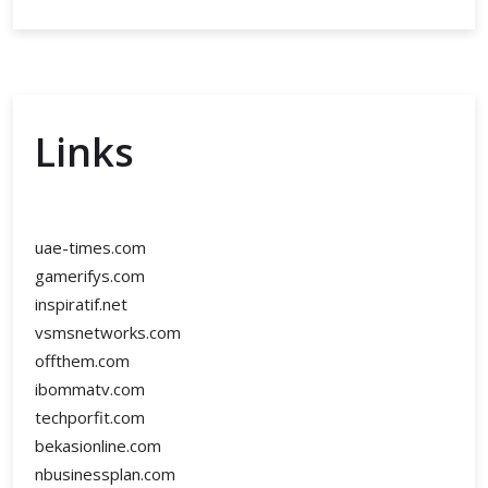
Links
uae-times.com
gamerifys.com
inspiratif.net
vsmsnetworks.com
offthem.com
ibommatv.com
techporfit.com
bekasionline.com
nbusinessplan.com