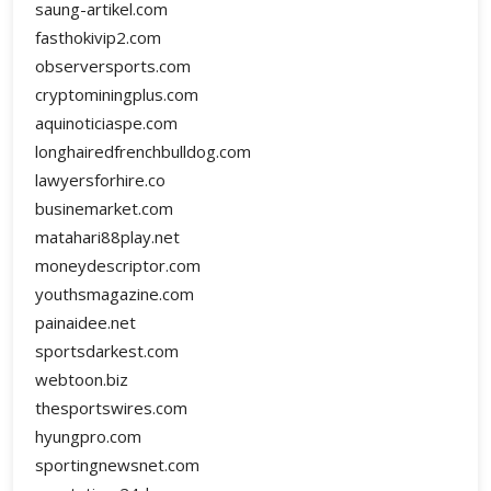
saung-artikel.com
fasthokivip2.com
observersports.com
cryptominingplus.com
aquinoticiaspe.com
longhairedfrenchbulldog.com
lawyersforhire.co
businemarket.com
matahari88play.net
moneydescriptor.com
youthsmagazine.com
painaidee.net
sportsdarkest.com
webtoon.biz
thesportswires.com
hyungpro.com
sportingnewsnet.com