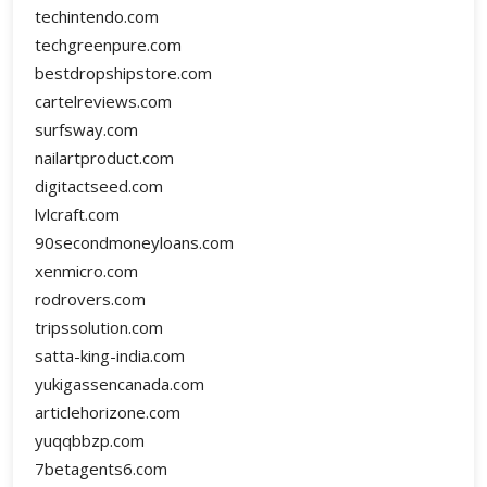
techintendo.com
techgreenpure.com
bestdropshipstore.com
cartelreviews.com
surfsway.com
nailartproduct.com
digitactseed.com
lvlcraft.com
90secondmoneyloans.com
xenmicro.com
rodrovers.com
tripssolution.com
satta-king-india.com
yukigassencanada.com
articlehorizone.com
yuqqbbzp.com
7betagents6.com