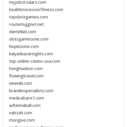
myjobcirculars.com
healthmoreoverfitness.com
topslotxgames.com
routerloggnet.net
dantella6.com
slotsgamesone.com
hispinzone.com
kalyanbazarnights.com
top-online-casino-usa.com
honghuidoor.com
flowingtravel.com
nineniki.com
brandiospecialists.com
medicalcare7.com
adtennaball.com
nabzah.com
mongive.com