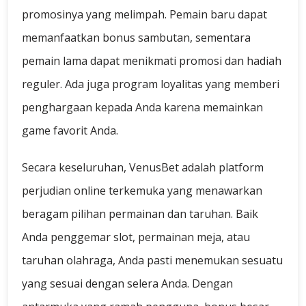
promosinya yang melimpah. Pemain baru dapat
memanfaatkan bonus sambutan, sementara
pemain lama dapat menikmati promosi dan hadiah
reguler. Ada juga program loyalitas yang memberi
penghargaan kepada Anda karena memainkan
game favorit Anda.
Secara keseluruhan, VenusBet adalah platform
perjudian online terkemuka yang menawarkan
beragam pilihan permainan dan taruhan. Baik
Anda penggemar slot, permainan meja, atau
taruhan olahraga, Anda pasti menemukan sesuatu
yang sesuai dengan selera Anda. Dengan