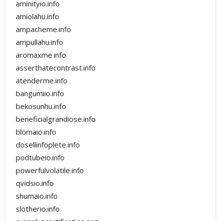
aminityio.info
amiolahu.info
ampacheme.info
ampullahu.info
aromaxme.info
asserthatecontrast.info
atenderme.info
bangumiio.info
bekosunhu.info
beneficialgrandiose.info
blomaio.info
dosellinfoplete.info
podtubeio.info
powerfulvolatile.info
qvidsio.info
shumaio.info
slotherio.info