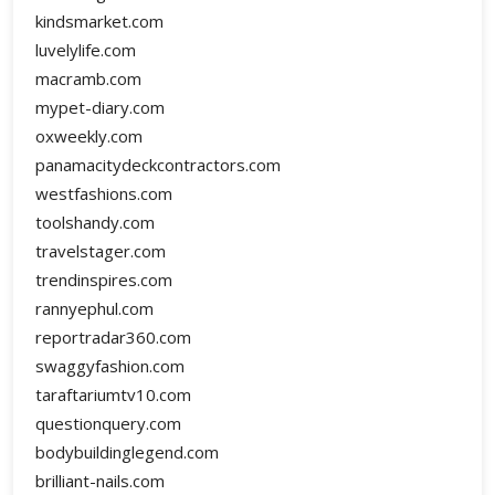
kindsmarket.com
luvelylife.com
macramb.com
mypet-diary.com
oxweekly.com
panamacitydeckcontractors.com
westfashions.com
toolshandy.com
travelstager.com
trendinspires.com
rannyephul.com
reportradar360.com
swaggyfashion.com
taraftariumtv10.com
questionquery.com
bodybuildinglegend.com
brilliant-nails.com