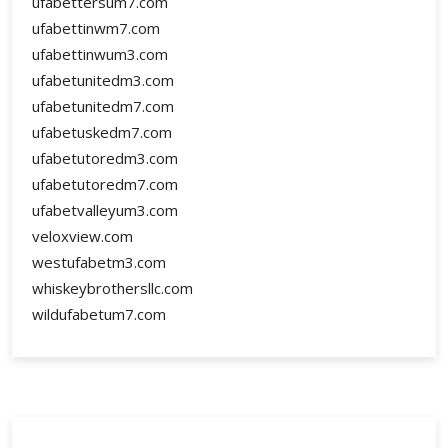
ufabettersum7.com
ufabettinwm7.com
ufabettinwum3.com
ufabetunitedm3.com
ufabetunitedm7.com
ufabetuskedm7.com
ufabetutoredm3.com
ufabetutoredm7.com
ufabetvalleyum3.com
veloxview.com
westufabetm3.com
whiskeybrothersllc.com
wildufabetum7.com