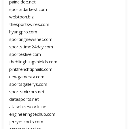
painaidee.net
sportsdarkest.com
webtoon.biz
thesportswires.com
hyungpro.com
sportingnewsnet.com
sportstime24day.com
sporteslive.com
theblingblingshields.com
pinkfrenchtipnails.com
newgamestv.com
sportsgallerys.com
sportsmirrors.net
datasports.net
atasehirescortu.net
engineeringtechub.com
jerryescorts.com