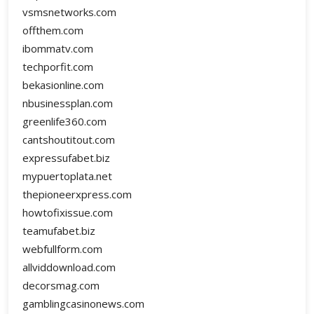
vsmsnetworks.com
offthem.com
ibommatv.com
techporfit.com
bekasionline.com
nbusinessplan.com
greenlife360.com
cantshoutitout.com
expressufabet.biz
mypuertoplata.net
thepioneerxpress.com
howtofixissue.com
teamufabet.biz
webfullform.com
allviddownload.com
decorsmag.com
gamblingcasinonews.com