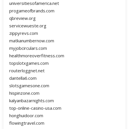
universitiesofamerica.net
progameofbrands.com
qbreview.org
servicewueste.org
zippyrevs.com
matkanumbernow.com
myjobcirculars.com
healthmoreoverfitness.com
topslotxgames.com
routerloggnet.net
dantella6.com
slotsgamesone.com
hispinzone.com
kalyanbazarnights.com
top-online-casino-usa.com
honghuidoor.com
flowingtravel.com