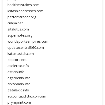
healthmistakes.com
ksfashiondresses.com
patterntrader.org
cnhpa.net
sitalotus.com
supernotes.org
worldsportsempires.com
updatecentral360.com
katamastah.com
zqscore.net
aseleraio.info
asticio.info
egardenio.info
arxteamio.info
getalexio.info
accountaudittaxcon.com
prymprint.com