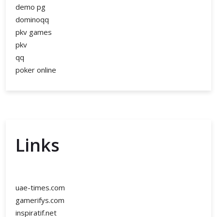
demo pg
dominoqq
pkv games
pkv
qq
poker online
Links
uae-times.com
gamerifys.com
inspiratif.net