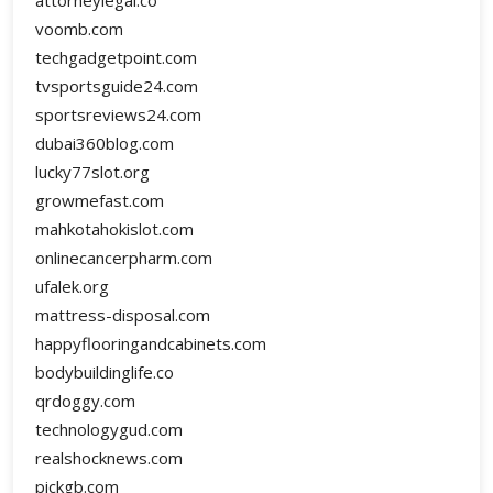
attorneylegal.co
voomb.com
techgadgetpoint.com
tvsportsguide24.com
sportsreviews24.com
dubai360blog.com
lucky77slot.org
growmefast.com
mahkotahokislot.com
onlinecancerpharm.com
ufalek.org
mattress-disposal.com
happyflooringandcabinets.com
bodybuildinglife.co
qrdoggy.com
technologygud.com
realshocknews.com
pickgb.com