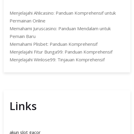
Menjelajahi Ahlicasino: Panduan Komprehensif untuk
Permainan Online
Memahami Juruscasino: Panduan Mendalam untuk
Pemain Baru
Memahami Plisbet: Panduan Komprehensif
Menjelajahi Fitur Bunga99: Panduan Komprehensif
Menjelajahi Winlose99: Tinjauan Komprehensif
Links
akun slot gacor