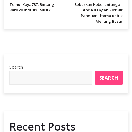
Temui Kaya787: Bintang
Bebaskan Keberuntungan
Baru di Industri Musik
Anda dengan Slot 88:
Panduan Utama untuk
Menang Besar
Search
SEARCH
Recent Posts