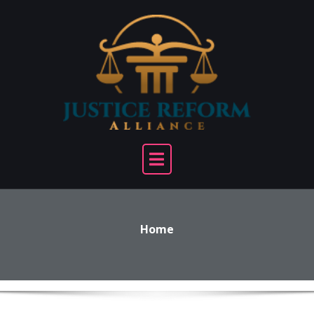
Skip
to
content
Bebaskan Keberuntungan Anda dengan
Slot88: Pengalaman Bermain Game Online
Terbaik
Home