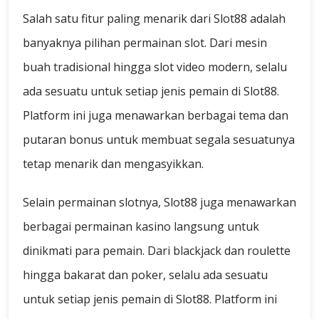
Salah satu fitur paling menarik dari Slot88 adalah
banyaknya pilihan permainan slot. Dari mesin
buah tradisional hingga slot video modern, selalu
ada sesuatu untuk setiap jenis pemain di Slot88.
Platform ini juga menawarkan berbagai tema dan
putaran bonus untuk membuat segala sesuatunya
tetap menarik dan mengasyikkan.
Selain permainan slotnya, Slot88 juga menawarkan
berbagai permainan kasino langsung untuk
dinikmati para pemain. Dari blackjack dan roulette
hingga bakarat dan poker, selalu ada sesuatu
untuk setiap jenis pemain di Slot88. Platform ini