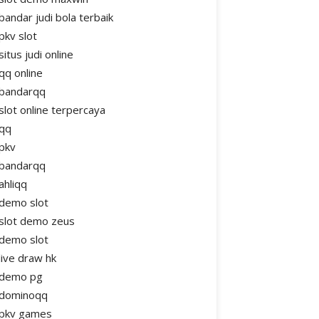
bandar judi bola terbaik
pkv slot
situs judi online
qq online
bandarqq
slot online terpercaya
qq
pkv
bandarqq
ahliqq
demo slot
slot demo zeus
demo slot
live draw hk
demo pg
dominoqq
pkv games