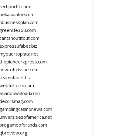
techporfit.com
bekasionline.com
nbusinessplan.com
greenlife360.com
cantshoutitout.com
expressufabet.biz
mypuertoplata.net
thepioneerxpress.com
howtofixissue.com
teamufabet.biz
webfullform.com
allviddownload.com
decorsmag.com
gamblingcasinonews.com
universitiesofamerica.net
progameofbrands.com
qbreview.org