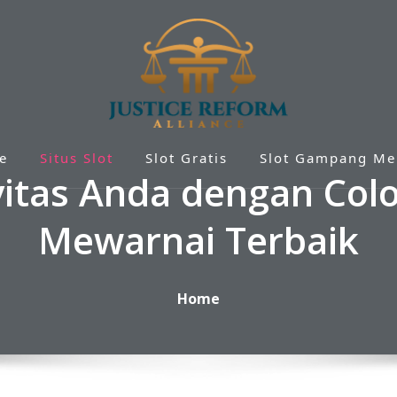
e
Situs Slot
Slot Gratis
Slot Gampang M
vitas Anda dengan Col
Mewarnai Terbaik
Home