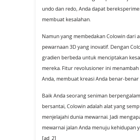
undo dan redo, Anda dapat bereksperime
membuat kesalahan.
Namun yang membedakan Colowin dari apl
pewarnaan 3D yang inovatif. Dengan Co
gradien berbeda untuk menciptakan kesa
mereka. Fitur revolusioner ini menamba
Anda, membuat kreasi Anda benar-benar 
Baik Anda seorang seniman berpengalam
bersantai, Colowin adalah alat yang sem
menjelajahi dunia mewarnai. Jadi mengap
mewarnai jalan Anda menuju kehidupan ya
[ad_2]