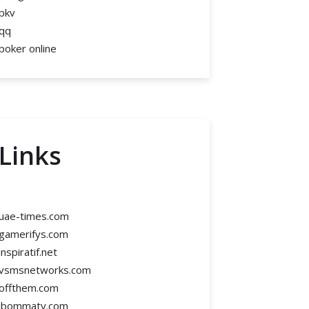
pkv
qq
poker online
Links
uae-times.com
gamerifys.com
inspiratif.net
vsmsnetworks.com
offthem.com
ibommatv.com