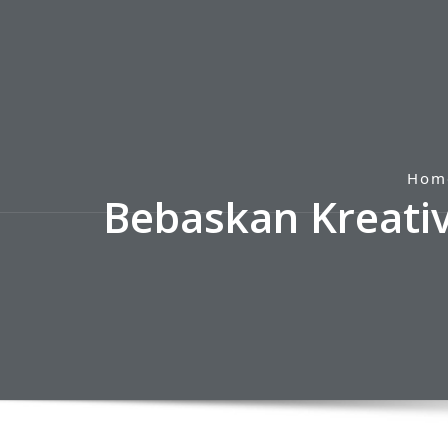
Skip
to
content
Hom
P
Bebaskan Kreati
r
i
m
a
r
y
M
e
n