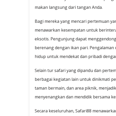
makan langsung dari tangan Anda.
Bagi mereka yang mencari pertemuan yang
menawarkan kesempatan untuk berintera
eksotis. Pengunjung dapat menggendong
berenang dengan ikan pari. Pengalaman 
hidup untuk mendekat dan pribadi denga
Selain tur safari yang dipandu dan pert
berbagai kegiatan lain untuk dinikmati p
taman bermain, dan area piknik, menjadi
menyenangkan dan mendidik bersama ke
Secara keseluruhan, Safari88 menawark