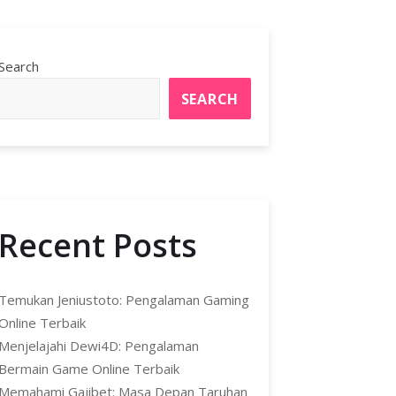
Search
SEARCH
Recent Posts
Temukan Jeniustoto: Pengalaman Gaming
Online Terbaik
Menjelajahi Dewi4D: Pengalaman
Bermain Game Online Terbaik
Memahami Gajibet: Masa Depan Taruhan