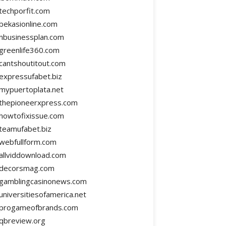
techporfit.com
bekasionline.com
nbusinessplan.com
greenlife360.com
cantshoutitout.com
expressufabet.biz
mypuertoplata.net
thepioneerxpress.com
howtofixissue.com
teamufabet.biz
webfullform.com
allviddownload.com
decorsmag.com
gamblingcasinonews.com
universitiesofamerica.net
progameofbrands.com
qbreview.org