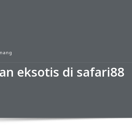
enang
n eksotis di safari88