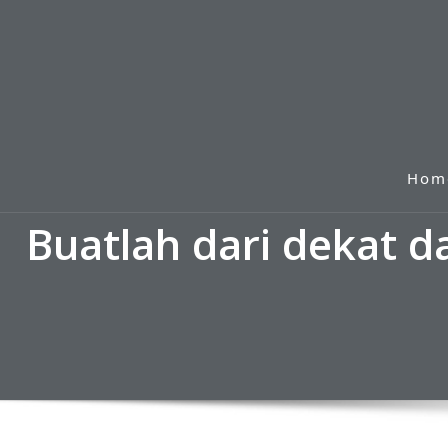
Skip
to
content
Hom
P
r
Buatlah dari dekat d
i
m
a
r
y
M
e
n