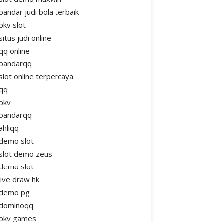
bandar judi bola terbaik
pkv slot
situs judi online
qq online
bandarqq
slot online terpercaya
qq
pkv
bandarqq
ahliqq
demo slot
slot demo zeus
demo slot
live draw hk
demo pg
dominoqq
pkv games