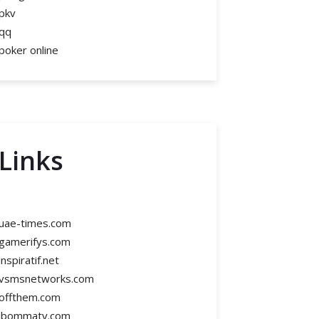
pkv
qq
poker online
Links
uae-times.com
gamerifys.com
inspiratif.net
vsmsnetworks.com
offthem.com
ibommatv.com