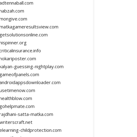
adtennaball.com
nabzah.com
mongive.com
matkagameresultsview.com
getsolutionsonline.com
hispinner.org
criticalinsurance.info
nokariposter.com
kalyan-guessing-nightplay.com
gameofpanels.com
androidappsdownloader.com
usetimenow.com
healthblow.com
gohelpmate.com
rajdhani-satta-matka.com
writerscraft.net
elearning-childprotection.com