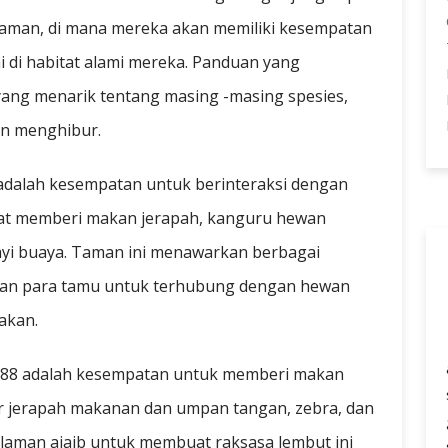
 taman, di mana mereka akan memiliki kesempatan
i di habitat alami mereka. Panduan yang
ang menarik tentang masing -masing spesies,
n menghibur.
 adalah kesempatan untuk berinteraksi dengan
at memberi makan jerapah, kanguru hewan
yi buaya. Taman ini menawarkan berbagai
an para tamu untuk terhubung dengan hewan
akan.
fari88 adalah kesempatan untuk memberi makan
 jerapah makanan dan umpan tangan, zebra, dan
alaman ajaib untuk membuat raksasa lembut ini