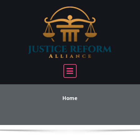
Skip
to
content
Dari Ide hingga Dampak: Perjalanan
Inspiratif Ojol77 dan Pendirinya
Home