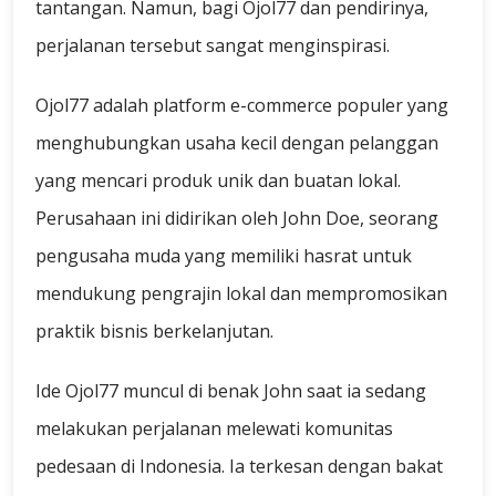
tantangan. Namun, bagi Ojol77 dan pendirinya,
perjalanan tersebut sangat menginspirasi.
Ojol77 adalah platform e-commerce populer yang
menghubungkan usaha kecil dengan pelanggan
yang mencari produk unik dan buatan lokal.
Perusahaan ini didirikan oleh John Doe, seorang
pengusaha muda yang memiliki hasrat untuk
mendukung pengrajin lokal dan mempromosikan
praktik bisnis berkelanjutan.
Ide Ojol77 muncul di benak John saat ia sedang
melakukan perjalanan melewati komunitas
pedesaan di Indonesia. Ia terkesan dengan bakat