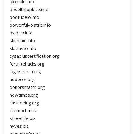
blomaio.info
dosellinfoplete.info
podtubeio.info
powerfulvolatile.info
qvidsio.info
shumaio.info
slotherio.info
cysapluscertification.org
fortnitehacks.org
loginsearch.org
aodecor.org
donorsmatch.org
nowtimes.org
casinoeing.org
livemocha.biz
streetlife.biz
hyves.biz
enoughinfo.net