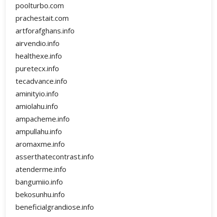
poolturbo.com
prachestait.com
artforafghans.info
airvendio.info
healthexe.info
puretecx.info
tecadvance.info
aminityio.info
amiolahu.info
ampacheme.info
ampullahu.info
aromaxme.info
asserthatecontrast.info
atenderme.info
bangumiio.info
bekosunhu.info
beneficialgrandiose.info