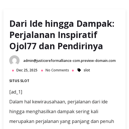
Dari Ide hingga Dampak:
Perjalanan Inspiratif
Ojol77 dan Pendirinya
admin@justicereformalliance-com.preview-domain.com
Dec 25, 2025
No Comments
slot
SITUS SLOT
[ad_1]
Dalam hal kewirausahaan, perjalanan dari ide
hingga menghasilkan dampak sering kali
merupakan perjalanan yang panjang dan penuh