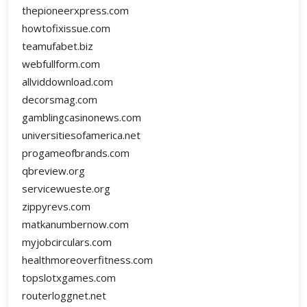
thepioneerxpress.com
howtofixissue.com
teamufabet.biz
webfullform.com
allviddownload.com
decorsmag.com
gamblingcasinonews.com
universitiesofamerica.net
progameofbrands.com
qbreview.org
servicewueste.org
zippyrevs.com
matkanumbernow.com
myjobcirculars.com
healthmoreoverfitness.com
topslotxgames.com
routerloggnet.net