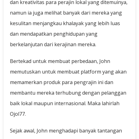
dan kreativitas para perajin lokal yang ditemuinya,
namun ia juga melihat banyak dari mereka yang
kesulitan menjangkau khalayak yang lebih luas
dan mendapatkan penghidupan yang
berkelanjutan dari kerajinan mereka.
Bertekad untuk membuat perbedaan, John
memutuskan untuk membuat platform yang akan
memamerkan produk para pengrajin ini dan
membantu mereka terhubung dengan pelanggan
baik lokal maupun internasional. Maka lahirlah
Ojol77.
Sejak awal, John menghadapi banyak tantangan