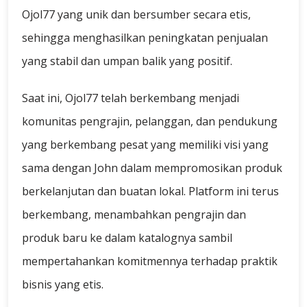
Ojol77 yang unik dan bersumber secara etis,
sehingga menghasilkan peningkatan penjualan
yang stabil dan umpan balik yang positif.
Saat ini, Ojol77 telah berkembang menjadi
komunitas pengrajin, pelanggan, dan pendukung
yang berkembang pesat yang memiliki visi yang
sama dengan John dalam mempromosikan produk
berkelanjutan dan buatan lokal. Platform ini terus
berkembang, menambahkan pengrajin dan
produk baru ke dalam katalognya sambil
mempertahankan komitmennya terhadap praktik
bisnis yang etis.