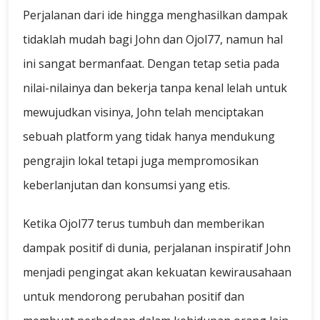
Perjalanan dari ide hingga menghasilkan dampak
tidaklah mudah bagi John dan Ojol77, namun hal
ini sangat bermanfaat. Dengan tetap setia pada
nilai-nilainya dan bekerja tanpa kenal lelah untuk
mewujudkan visinya, John telah menciptakan
sebuah platform yang tidak hanya mendukung
pengrajin lokal tetapi juga mempromosikan
keberlanjutan dan konsumsi yang etis.
Ketika Ojol77 terus tumbuh dan memberikan
dampak positif di dunia, perjalanan inspiratif John
menjadi pengingat akan kekuatan kewirausahaan
untuk mendorong perubahan positif dan