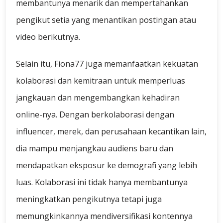
membantunya menarik dan mempertahankan
pengikut setia yang menantikan postingan atau
video berikutnya.
Selain itu, Fiona77 juga memanfaatkan kekuatan
kolaborasi dan kemitraan untuk memperluas
jangkauan dan mengembangkan kehadiran
online-nya. Dengan berkolaborasi dengan
influencer, merek, dan perusahaan kecantikan lain,
dia mampu menjangkau audiens baru dan
mendapatkan eksposur ke demografi yang lebih
luas. Kolaborasi ini tidak hanya membantunya
meningkatkan pengikutnya tetapi juga
memungkinkannya mendiversifikasi kontennya