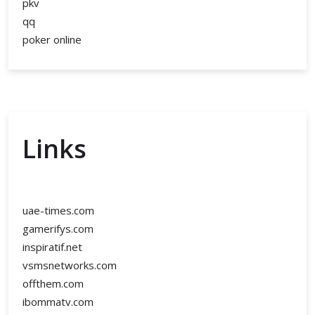
pkv
qq
poker online
Links
uae-times.com
gamerifys.com
inspiratif.net
vsmsnetworks.com
offthem.com
ibommatv.com