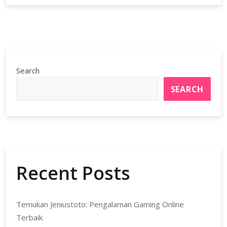
Search
SEARCH
Recent Posts
Temukan Jeniustoto: Pengalaman Gaming Online
Terbaik