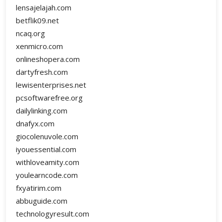
lensajelajah.com
betflik09.net
ncaq.org
xenmicro.com
onlineshopera.com
dartyfresh.com
lewisenterprises.net
pcsoftwarefree.org
dailylinking.com
dnafyx.com
giocolenuvole.com
iyouessential.com
withloveamity.com
youlearncode.com
fxyatirim.com
abbuguide.com
technologyresult.com