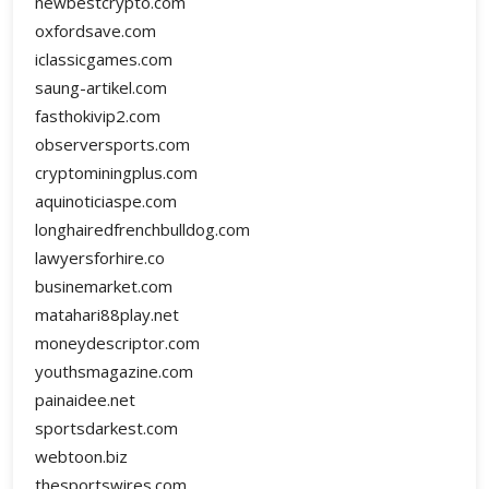
newbestcrypto.com
oxfordsave.com
iclassicgames.com
saung-artikel.com
fasthokivip2.com
observersports.com
cryptominingplus.com
aquinoticiaspe.com
longhairedfrenchbulldog.com
lawyersforhire.co
businemarket.com
matahari88play.net
moneydescriptor.com
youthsmagazine.com
painaidee.net
sportsdarkest.com
webtoon.biz
thesportswires.com