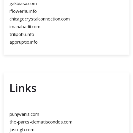
gakbiasa.com
iflowerhu.info
chicagocrystalconnection.com
imanabadii.com
trilipohu.info
appruptio.info
Links
punjwanis.com
the-parcs-clematiscondos.com
jusu-gb.com