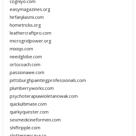
cogniyo.com
easymagazines.org
hirfanjilasmi.com
hometricks.org
leathercraftpro.com
microgridpower.org
mixiqo.com
needglobe.com
ortocoach.com
passionawe.com
pittsburghpaintingprofessionals.com
plumberryworks.com
psychoterapiawioletanowak.com
quickultimate.com
quirkyquester.com
sexmedicineformen.com
shiftripple.com
slotterpercaya.co