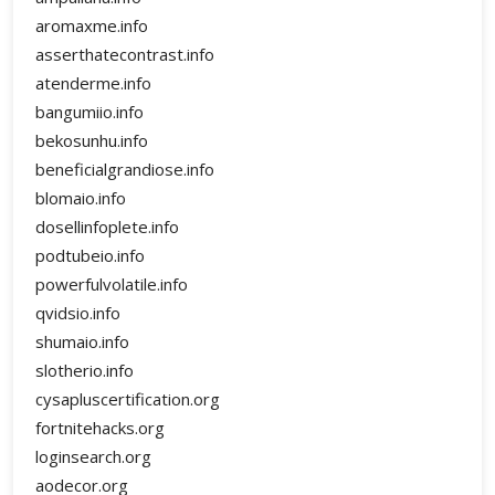
aromaxme.info
asserthatecontrast.info
atenderme.info
bangumiio.info
bekosunhu.info
beneficialgrandiose.info
blomaio.info
dosellinfoplete.info
podtubeio.info
powerfulvolatile.info
qvidsio.info
shumaio.info
slotherio.info
cysapluscertification.org
fortnitehacks.org
loginsearch.org
aodecor.org