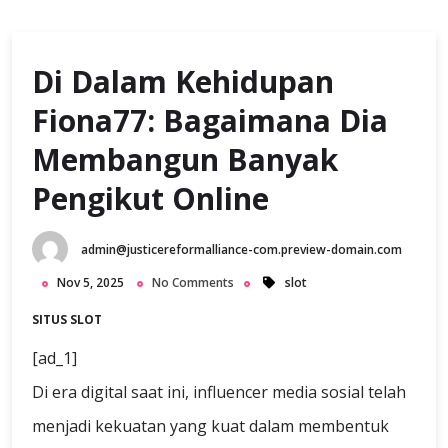
Di Dalam Kehidupan
Fiona77: Bagaimana Dia
Membangun Banyak
Pengikut Online
admin@justicereformalliance-com.preview-domain.com
Nov 5, 2025
No Comments
slot
SITUS SLOT
[ad_1]
Di era digital saat ini, influencer media sosial telah
menjadi kekuatan yang kuat dalam membentuk