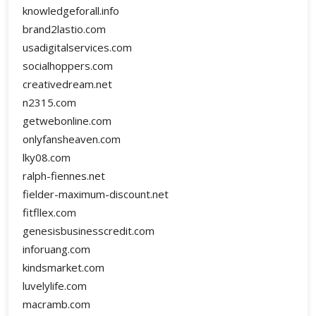
knowledgeforall.info
brand2lastio.com
usadigitalservices.com
socialhoppers.com
creativedream.net
n2315.com
getwebonline.com
onlyfansheaven.com
lky08.com
ralph-fiennes.net
fielder-maximum-discount.net
fitfllex.com
genesisbusinesscredit.com
inforuang.com
kindsmarket.com
luvelylife.com
macramb.com