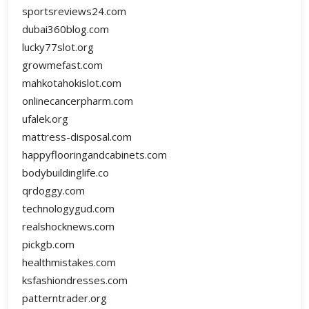
sportsreviews24.com
dubai360blog.com
lucky77slot.org
growmefast.com
mahkotahokislot.com
onlinecancerpharm.com
ufalek.org
mattress-disposal.com
happyflooringandcabinets.com
bodybuildinglife.co
qrdoggy.com
technologygud.com
realshocknews.com
pickgb.com
healthmistakes.com
ksfashiondresses.com
patterntrader.org