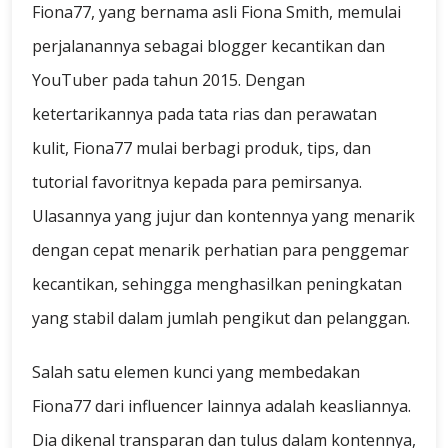
Fiona77, yang bernama asli Fiona Smith, memulai
perjalanannya sebagai blogger kecantikan dan
YouTuber pada tahun 2015. Dengan
ketertarikannya pada tata rias dan perawatan
kulit, Fiona77 mulai berbagi produk, tips, dan
tutorial favoritnya kepada para pemirsanya.
Ulasannya yang jujur ​​dan kontennya yang menarik
dengan cepat menarik perhatian para penggemar
kecantikan, sehingga menghasilkan peningkatan
yang stabil dalam jumlah pengikut dan pelanggan.
Salah satu elemen kunci yang membedakan
Fiona77 dari influencer lainnya adalah keasliannya.
Dia dikenal transparan dan tulus dalam kontennya,