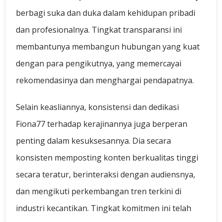
berbagi suka dan duka dalam kehidupan pribadi
dan profesionalnya. Tingkat transparansi ini
membantunya membangun hubungan yang kuat
dengan para pengikutnya, yang memercayai
rekomendasinya dan menghargai pendapatnya.
Selain keasliannya, konsistensi dan dedikasi
Fiona77 terhadap kerajinannya juga berperan
penting dalam kesuksesannya. Dia secara
konsisten memposting konten berkualitas tinggi
secara teratur, berinteraksi dengan audiensnya,
dan mengikuti perkembangan tren terkini di
industri kecantikan. Tingkat komitmen ini telah