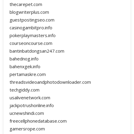
thecarepet.com
blogwriterplus.com
guestpostingseo.com
casinogambitpro.info
pokerplaymasters.info
courseoncourse.com
bantinbatdongsan247.com
bahednog.info
bahenxgek.info
pertamaskre.com
threadsvideoandphotodownloader.com
techgiddy.com
usalivenetwork.com
jackpotrushonline.info
ucnewshindi.com
freecellphonedatabase.com
gamersrope.com