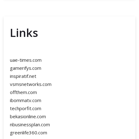
Links
uae-times.com
gamerifys.com
inspiratif.net
vsmsnetworks.com
offthem.com
ibommatv.com
techporfit.com
bekasionline.com
nbusinessplan.com
greenlife360.com