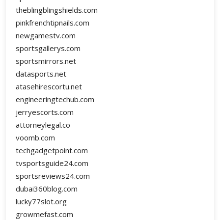
theblingblingshields.com
pinkfrenchtipnails.com
newgamestv.com
sportsgallerys.com
sportsmirrors.net
datasports.net
atasehirescortu.net
engineeringtechub.com
jerryescorts.com
attorneylegal.co
voomb.com
techgadgetpoint.com
tvsportsguide24.com
sportsreviews24.com
dubai360blog.com
lucky77slot.org
growmefast.com