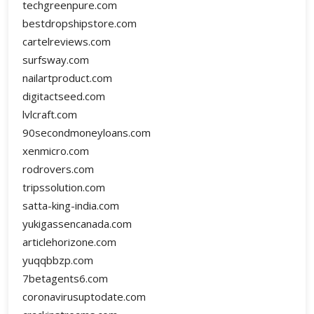
techgreenpure.com
bestdropshipstore.com
cartelreviews.com
surfsway.com
nailartproduct.com
digitactseed.com
lvlcraft.com
90secondmoneyloans.com
xenmicro.com
rodrovers.com
tripssolution.com
satta-king-india.com
yukigassencanada.com
articlehorizone.com
yuqqbbzp.com
7betagents6.com
coronavirusuptodate.com