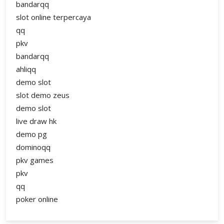
bandarqq
slot online terpercaya
qq
pkv
bandarqq
ahliqq
demo slot
slot demo zeus
demo slot
live draw hk
demo pg
dominoqq
pkv games
pkv
qq
poker online