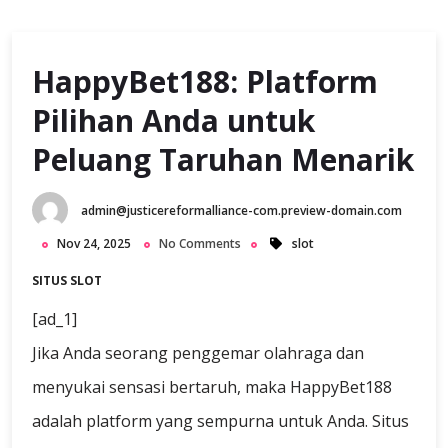
HappyBet188: Platform
Pilihan Anda untuk
Peluang Taruhan Menarik
admin@justicereformalliance-com.preview-domain.com
Nov 24, 2025
No Comments
slot
SITUS SLOT
[ad_1]
Jika Anda seorang penggemar olahraga dan
menyukai sensasi bertaruh, maka HappyBet188
adalah platform yang sempurna untuk Anda. Situs