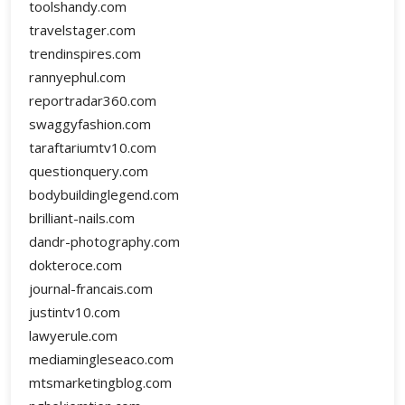
toolshandy.com
travelstager.com
trendinspires.com
rannyephul.com
reportradar360.com
swaggyfashion.com
taraftariumtv10.com
questionquery.com
bodybuildinglegend.com
brilliant-nails.com
dandr-photography.com
dokteroce.com
journal-francais.com
justintv10.com
lawyerule.com
mediamingleseaco.com
mtsmarketingblog.com