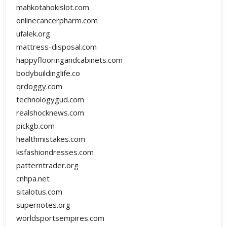
mahkotahokislot.com
onlinecancerpharm.com
ufalek.org
mattress-disposal.com
happyflooringandcabinets.com
bodybuildinglife.co
qrdoggy.com
technologygud.com
realshocknews.com
pickgb.com
healthmistakes.com
ksfashiondresses.com
patterntrader.org
cnhpa.net
sitalotus.com
supernotes.org
worldsportsempires.com