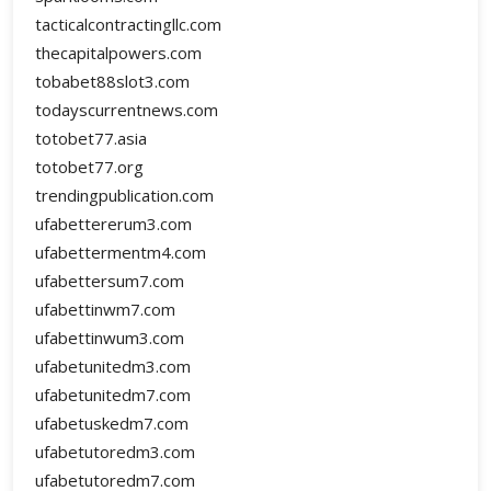
tacticalcontractingllc.com
thecapitalpowers.com
tobabet88slot3.com
todayscurrentnews.com
totobet77.asia
totobet77.org
trendingpublication.com
ufabettererum3.com
ufabettermentm4.com
ufabettersum7.com
ufabettinwm7.com
ufabettinwum3.com
ufabetunitedm3.com
ufabetunitedm7.com
ufabetuskedm7.com
ufabetutoredm3.com
ufabetutoredm7.com