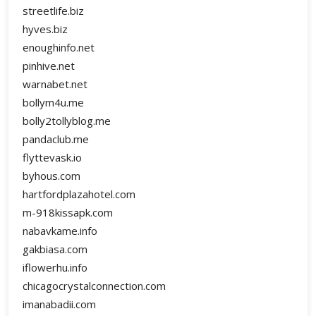
streetlife.biz
hyves.biz
enoughinfo.net
pinhive.net
warnabet.net
bollym4u.me
bolly2tollyblog.me
pandaclub.me
flyttevask.io
byhous.com
hartfordplazahotel.com
m-918kissapk.com
nabavkame.info
gakbiasa.com
iflowerhu.info
chicagocrystalconnection.com
imanabadii.com