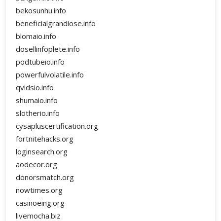
bekosunhu.info
beneficialgrandiose.info
blomaio.info
dosellinfoplete.info
podtubeio.info
powerfulvolatile.info
qvidsio.info
shumaio.info
slotherio.info
cysapluscertification.org
fortnitehacks.org
loginsearch.org
aodecor.org
donorsmatch.org
nowtimes.org
casinoeing.org
livemocha.biz