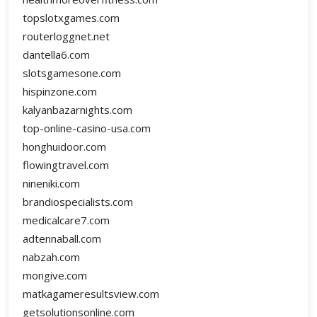
topslotxgames.com
routerloggnet.net
dantella6.com
slotsgamesone.com
hispinzone.com
kalyanbazarnights.com
top-online-casino-usa.com
honghuidoor.com
flowingtravel.com
nineniki.com
brandiospecialists.com
medicalcare7.com
adtennaball.com
nabzah.com
mongive.com
matkagameresultsview.com
getsolutionsonline.com