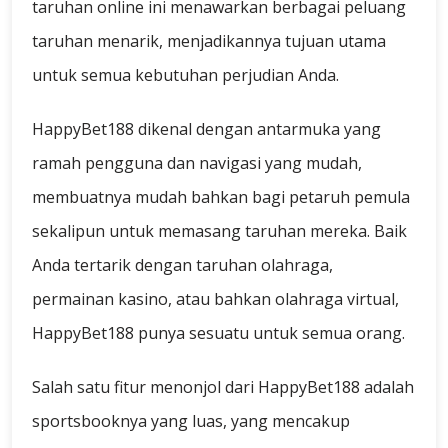
taruhan online ini menawarkan berbagai peluang
taruhan menarik, menjadikannya tujuan utama
untuk semua kebutuhan perjudian Anda.
HappyBet188 dikenal dengan antarmuka yang
ramah pengguna dan navigasi yang mudah,
membuatnya mudah bahkan bagi petaruh pemula
sekalipun untuk memasang taruhan mereka. Baik
Anda tertarik dengan taruhan olahraga,
permainan kasino, atau bahkan olahraga virtual,
HappyBet188 punya sesuatu untuk semua orang.
Salah satu fitur menonjol dari HappyBet188 adalah
sportsbooknya yang luas, yang mencakup