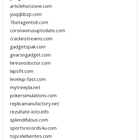
articlehorizone.com
yuqqbbzp.com
7betagents6.com
coronavirusuptodate.com
crackinstreams.com
gadgetspak.com
gearsngadget.com
hireseodoctor.com
lapsfit.com
levelup-fast.com
mytreepla.net
pokersimulations.com
replicamanufactory.net
rezultate-loto.info
splendifulous.com
sportsrecords4u.com
topceleberites.com