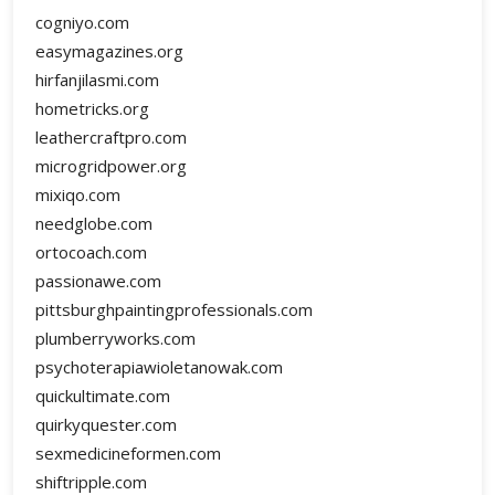
cogniyo.com
easymagazines.org
hirfanjilasmi.com
hometricks.org
leathercraftpro.com
microgridpower.org
mixiqo.com
needglobe.com
ortocoach.com
passionawe.com
pittsburghpaintingprofessionals.com
plumberryworks.com
psychoterapiawioletanowak.com
quickultimate.com
quirkyquester.com
sexmedicineformen.com
shiftripple.com