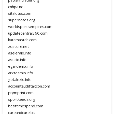
patterntrader.org
cnhpa.net
sitalotus.com
supernotes.org
worldsportsempires.com
updatecentral360.com
katamastah.com
zqscore.net
aseleraio.info
asticio.info
egardenio.info
arxteamio.info
getalexio.info
accountaudittaxcon.com
prymprint.com
sportkeeda.org
besttimespend.com
careandcure.biz