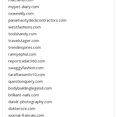
mypet-diary.com
oxweekly.com
panamacitydeckcontractors.com
westfashions.com
toolshandy.com
travelstager.com
trendinspires.com
rannyephul.com
reportradar360.com
swaggyfashion.com
taraftariumtv10.com
questionquery.com
bodybuildinglegend.com
brilliant-nails.com
dandr-photography.com
dokteroce.com
journal-francais.com