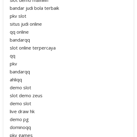
slot demo maxwin
bandar judi bola terbaik
pkv slot
situs judi online
qq online
bandarqq
slot online terpercaya
qq
pkv
bandarqq
ahliqq
demo slot
slot demo zeus
demo slot
live draw hk
demo pg
dominoqq
pkv games