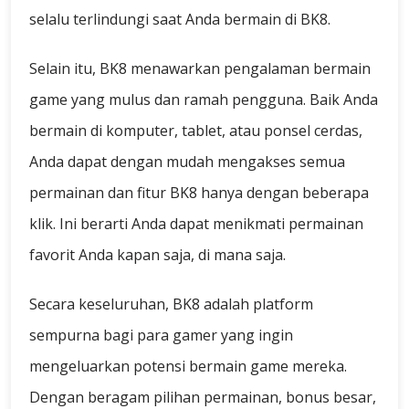
selalu terlindungi saat Anda bermain di BK8.
Selain itu, BK8 menawarkan pengalaman bermain
game yang mulus dan ramah pengguna. Baik Anda
bermain di komputer, tablet, atau ponsel cerdas,
Anda dapat dengan mudah mengakses semua
permainan dan fitur BK8 hanya dengan beberapa
klik. Ini berarti Anda dapat menikmati permainan
favorit Anda kapan saja, di mana saja.
Secara keseluruhan, BK8 adalah platform
sempurna bagi para gamer yang ingin
mengeluarkan potensi bermain game mereka.
Dengan beragam pilihan permainan, bonus besar,