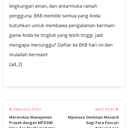
lingkungan aman, dan antarmuka ramah
pengguna, BK8 memiliki semua yang Anda
butuhkan untuk membawa pengalaman bermain
game Anda ke tingkat yang lebih tinggi. Jadi
mengapa menunggu? Daftar ke BK8 hari ini dan
mulailah bermain!
[ad_2]
PREVIOUS POST
NEXT POST
Merevolusi Manajemen
Mponusa: Destinasi Menarik
Proyek dengan MPO300:
bagi Para Pencari