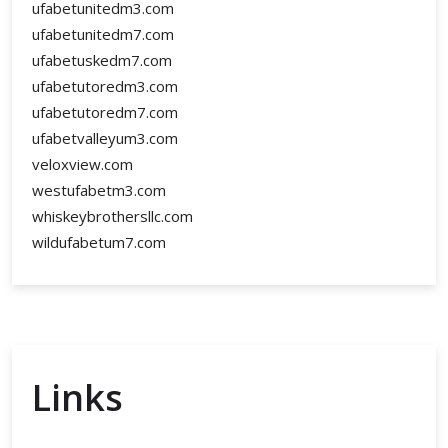
ufabetunitedm3.com
ufabetunitedm7.com
ufabetuskedm7.com
ufabetutoredm3.com
ufabetutoredm7.com
ufabetvalleyum3.com
veloxview.com
westufabetm3.com
whiskeybrothersllc.com
wildufabetum7.com
Links