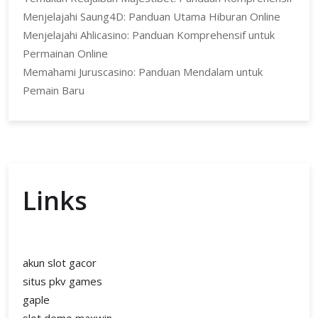
Menjelajahi Saung4D: Panduan Utama Hiburan Online
Menjelajahi Ahlicasino: Panduan Komprehensif untuk
Permainan Online
Memahami Juruscasino: Panduan Mendalam untuk
Pemain Baru
Links
akun slot gacor
situs pkv games
gaple