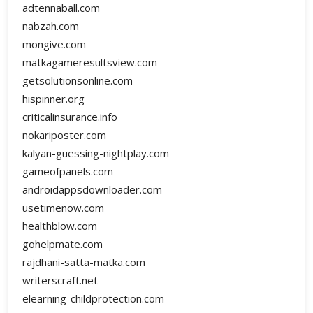
adtennaball.com
nabzah.com
mongive.com
matkagameresultsview.com
getsolutionsonline.com
hispinner.org
criticalinsurance.info
nokariposter.com
kalyan-guessing-nightplay.com
gameofpanels.com
androidappsdownloader.com
usetimenow.com
healthblow.com
gohelpmate.com
rajdhani-satta-matka.com
writerscraft.net
elearning-childprotection.com