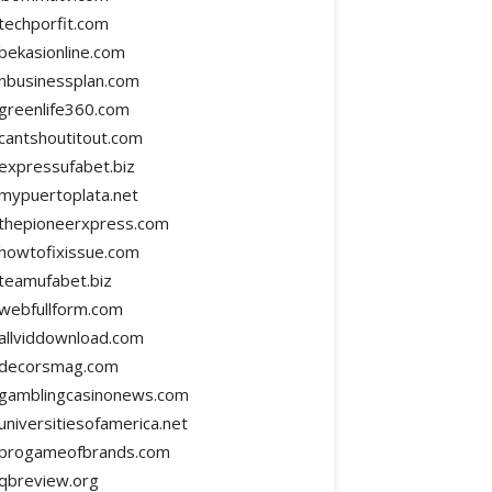
techporfit.com
bekasionline.com
nbusinessplan.com
greenlife360.com
cantshoutitout.com
expressufabet.biz
mypuertoplata.net
thepioneerxpress.com
howtofixissue.com
teamufabet.biz
webfullform.com
allviddownload.com
decorsmag.com
gamblingcasinonews.com
universitiesofamerica.net
progameofbrands.com
qbreview.org