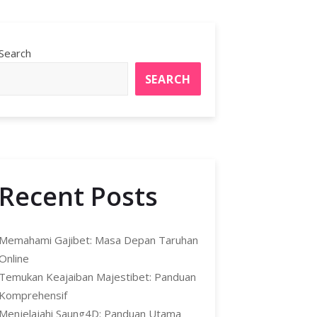
Search
SEARCH
Recent Posts
Memahami Gajibet: Masa Depan Taruhan
Online
Temukan Keajaiban Majestibet: Panduan
Komprehensif
Menjelajahi Saung4D: Panduan Utama