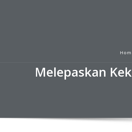
Skip
to
content
Hom
P
r
Melepaskan Kek
i
m
a
r
y
M
e
n