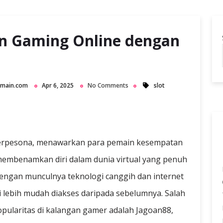
n Gaming Online dengan
omain.com
Apr 6, 2025
No Comments
slot
terpesona, menawarkan para pemain kesempatan
 membenamkan diri dalam dunia virtual yang penuh
ngan munculnya teknologi canggih dan internet
i lebih mudah diakses daripada sebelumnya. Salah
pularitas di kalangan gamer adalah Jagoan88,