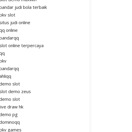
bandar judi bola terbaik
pkv slot
situs judi online
qq online
bandarqq
slot online terpercaya
qq
pkv
bandarqq
ahliqq
demo slot
slot demo zeus
demo slot
live draw hk
demo pg
dominoqq
pkv games