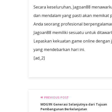
Secara keseluruhan, Jagoan88 menawark
dan mendalam yang pasti akan memikat p
Anda seorang profesional berpengalaman
Jagoan88 memiliki sesuatu untuk ditawa
Lepaskan kekuatan game online dengan 
yang mendebarkan hari ini.
[ad_2]
PREVIOUS POST
MDG99: Generasi Selanjutnya dari Tujuan
Pembangunan Berkelanjutan