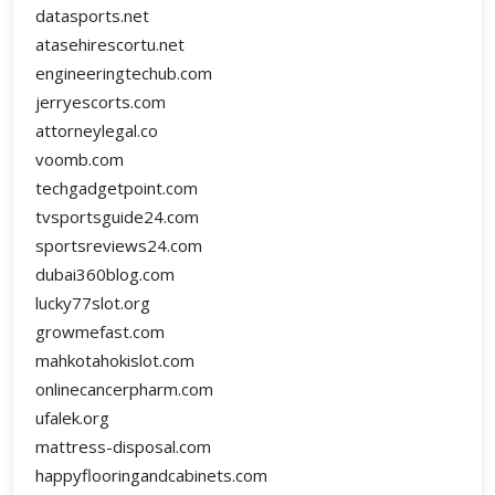
datasports.net
atasehirescortu.net
engineeringtechub.com
jerryescorts.com
attorneylegal.co
voomb.com
techgadgetpoint.com
tvsportsguide24.com
sportsreviews24.com
dubai360blog.com
lucky77slot.org
growmefast.com
mahkotahokislot.com
onlinecancerpharm.com
ufalek.org
mattress-disposal.com
happyflooringandcabinets.com