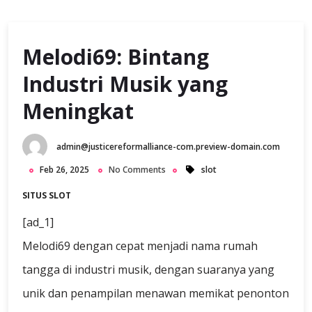
Melodi69: Bintang
Industri Musik yang
Meningkat
admin@justicereformalliance-com.preview-domain.com
Feb 26, 2025
No Comments
slot
SITUS SLOT
[ad_1]
Melodi69 dengan cepat menjadi nama rumah
tangga di industri musik, dengan suaranya yang
unik dan penampilan menawan memikat penonton