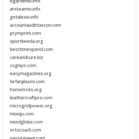
egardenio.info
arxteamio.info
getalexio.info
accountaudittaxcon.com
prymprint.com
sportkeeda.org
besttimespend.com
careandcure.biz
cogniyo.com
easymagazines.org
hirfanjilasmi.com
hometricks.org
leathercraftpro.com
microgridpower.org
mixiqo.com
needglobe.com
ortocoach.com
passionawe.com