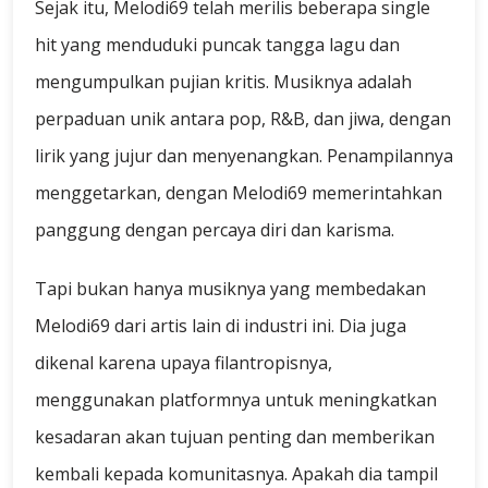
Sejak itu, Melodi69 telah merilis beberapa single
hit yang menduduki puncak tangga lagu dan
mengumpulkan pujian kritis. Musiknya adalah
perpaduan unik antara pop, R&B, dan jiwa, dengan
lirik yang jujur ​​dan menyenangkan. Penampilannya
menggetarkan, dengan Melodi69 memerintahkan
panggung dengan percaya diri dan karisma.
Tapi bukan hanya musiknya yang membedakan
Melodi69 dari artis lain di industri ini. Dia juga
dikenal karena upaya filantropisnya,
menggunakan platformnya untuk meningkatkan
kesadaran akan tujuan penting dan memberikan
kembali kepada komunitasnya. Apakah dia tampil