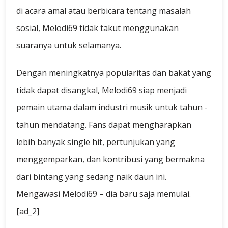
di acara amal atau berbicara tentang masalah
sosial, Melodi69 tidak takut menggunakan
suaranya untuk selamanya.
Dengan meningkatnya popularitas dan bakat yang
tidak dapat disangkal, Melodi69 siap menjadi
pemain utama dalam industri musik untuk tahun -
tahun mendatang. Fans dapat mengharapkan
lebih banyak single hit, pertunjukan yang
menggemparkan, dan kontribusi yang bermakna
dari bintang yang sedang naik daun ini.
Mengawasi Melodi69 – dia baru saja memulai.
[ad_2]