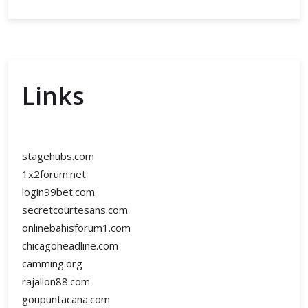
Links
stagehubs.com
1x2forum.net
login99bet.com
secretcourtesans.com
onlinebahisforum1.com
chicagoheadline.com
camming.org
rajalion88.com
goupuntacana.com