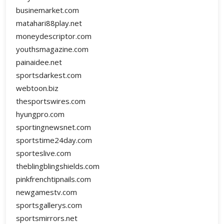
businemarket.com
matahari88play.net
moneydescriptor.com
youthsmagazine.com
painaidee.net
sportsdarkest.com
webtoon.biz
thesportswires.com
hyungpro.com
sportingnewsnet.com
sportstime24day.com
sporteslive.com
theblingblingshields.com
pinkfrenchtipnails.com
newgamestv.com
sportsgallerys.com
sportsmirrors.net