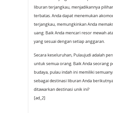
liburan terjangkau, menjadikannya piliha
terbatas. Anda dapat menemukan akomodas
terjangkau, memungkinkan Anda memaks
uang. Baik Anda mencari resor mewah ata
yang sesuai dengan setiap anggaran.
Secara keseluruhan, Pulaujudi adalah p
untuk semua orang. Baik Anda seorang p
budaya, pulau indah ini memiliki semuany
sebagai destinasi liburan Anda berikutn
ditawarkan destinasi unik ini?
[ad_2]