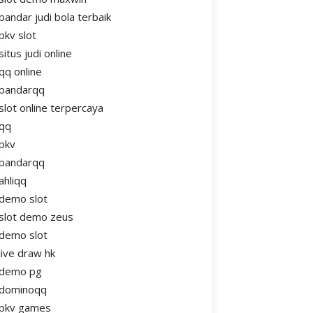
bandar judi bola terbaik
pkv slot
situs judi online
qq online
bandarqq
slot online terpercaya
qq
pkv
bandarqq
ahliqq
demo slot
slot demo zeus
demo slot
live draw hk
demo pg
dominoqq
pkv games