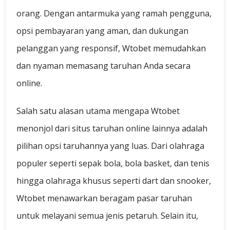
orang. Dengan antarmuka yang ramah pengguna,
opsi pembayaran yang aman, dan dukungan
pelanggan yang responsif, Wtobet memudahkan
dan nyaman memasang taruhan Anda secara
online.
Salah satu alasan utama mengapa Wtobet
menonjol dari situs taruhan online lainnya adalah
pilihan opsi taruhannya yang luas. Dari olahraga
populer seperti sepak bola, bola basket, dan tenis
hingga olahraga khusus seperti dart dan snooker,
Wtobet menawarkan beragam pasar taruhan
untuk melayani semua jenis petaruh. Selain itu,