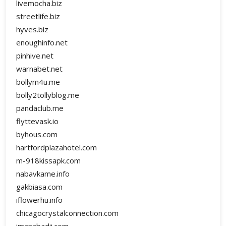
livemocha.biz
streetlife.biz
hyves.biz
enoughinfo.net
pinhive.net
warnabet.net
bollym4u.me
bolly2tollyblog.me
pandaclub.me
flyttevask.io
byhous.com
hartfordplazahotel.com
m-918kissapk.com
nabavkame.info
gakbiasa.com
iflowerhu.info
chicagocrystalconnection.com