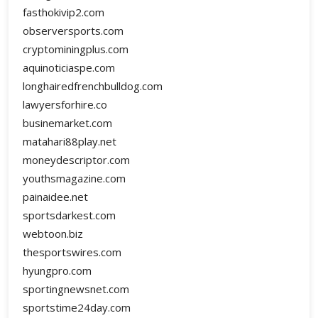
fasthokivip2.com
observersports.com
cryptominingplus.com
aquinoticiaspe.com
longhairedfrenchbulldog.com
lawyersforhire.co
businemarket.com
matahari88play.net
moneydescriptor.com
youthsmagazine.com
painaidee.net
sportsdarkest.com
webtoon.biz
thesportswires.com
hyungpro.com
sportingnewsnet.com
sportstime24day.com