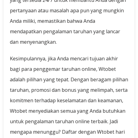
yang tersedia 24/7 untuk membantu Anda dengan
pertanyaan atau masalah apa pun yang mungkin
Anda miliki, memastikan bahwa Anda
mendapatkan pengalaman taruhan yang lancar
dan menyenangkan.
Kesimpulannya, jika Anda mencari tujuan akhir
bagi para penggemar taruhan online, Wtobet
adalah pilihan yang tepat. Dengan beragam pilihan
taruhan, promosi dan bonus yang melimpah, serta
komitmen terhadap keselamatan dan keamanan,
Wtobet menyediakan semua yang Anda butuhkan
untuk pengalaman taruhan online terbaik. Jadi
mengapa menunggu? Daftar dengan Wtobet hari