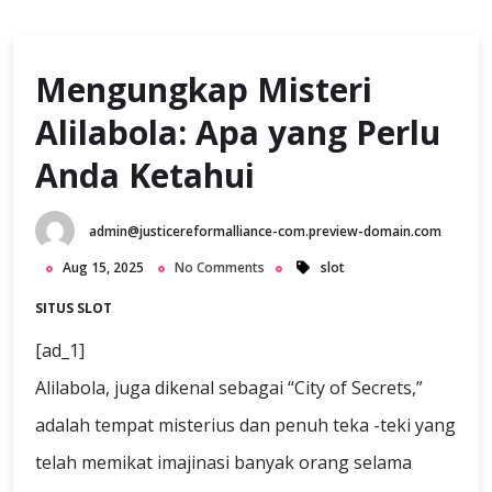
Mengungkap Misteri
Alilabola: Apa yang Perlu
Anda Ketahui
admin@justicereformalliance-com.preview-domain.com
Aug 15, 2025
No Comments
slot
SITUS SLOT
[ad_1]
Alilabola, juga dikenal sebagai “City of Secrets,”
adalah tempat misterius dan penuh teka -teki yang
telah memikat imajinasi banyak orang selama