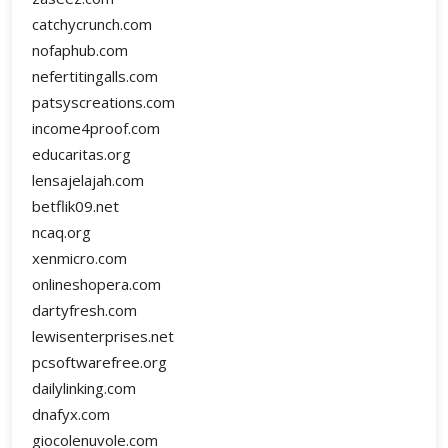
catchycrunch.com
nofaphub.com
nefertitingalls.com
patsyscreations.com
income4proof.com
educaritas.org
lensajelajah.com
betflik09.net
ncaq.org
xenmicro.com
onlineshopera.com
dartyfresh.com
lewisenterprises.net
pcsoftwarefree.org
dailylinking.com
dnafyx.com
giocolenuvole.com