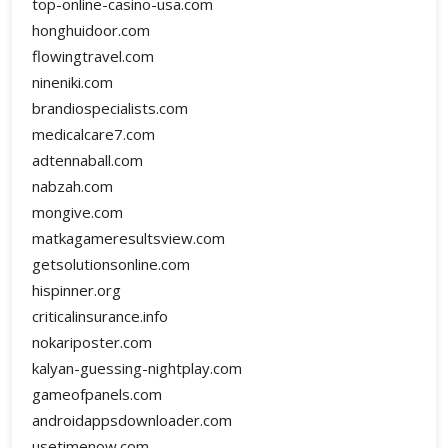
top-online-casino-usa.com
honghuidoor.com
flowingtravel.com
nineniki.com
brandiospecialists.com
medicalcare7.com
adtennaball.com
nabzah.com
mongive.com
matkagameresultsview.com
getsolutionsonline.com
hispinner.org
criticalinsurance.info
nokariposter.com
kalyan-guessing-nightplay.com
gameofpanels.com
androidappsdownloader.com
usetimenow.com