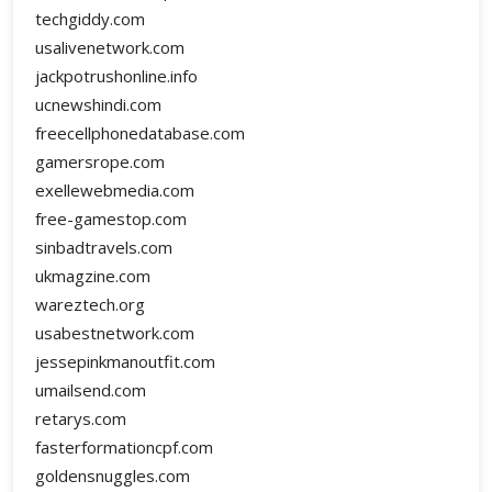
techgiddy.com
usalivenetwork.com
jackpotrushonline.info
ucnewshindi.com
freecellphonedatabase.com
gamersrope.com
exellewebmedia.com
free-gamestop.com
sinbadtravels.com
ukmagzine.com
wareztech.org
usabestnetwork.com
jessepinkmanoutfit.com
umailsend.com
retarys.com
fasterformationcpf.com
goldensnuggles.com