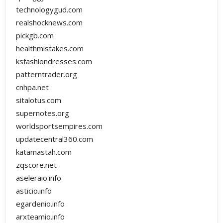
technologygud.com
realshocknews.com
pickgb.com
healthmistakes.com
ksfashiondresses.com
patterntrader.org
cnhpa.net
sitalotus.com
supernotes.org
worldsportsempires.com
updatecentral360.com
katamastah.com
zqscore.net
aseleraio.info
asticio.info
egardenio.info
arxteamio.info