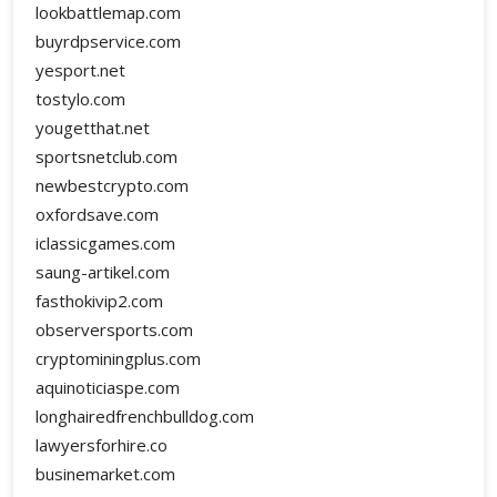
lookbattlemap.com
buyrdpservice.com
yesport.net
tostylo.com
yougetthat.net
sportsnetclub.com
newbestcrypto.com
oxfordsave.com
iclassicgames.com
saung-artikel.com
fasthokivip2.com
observersports.com
cryptominingplus.com
aquinoticiaspe.com
longhairedfrenchbulldog.com
lawyersforhire.co
businemarket.com