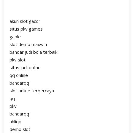
akun slot gacor
situs pkv games
gaple
slot demo maxwin
bandar judi bola terbaik
pkv slot
situs judi online
qq online
bandarqq
slot online terpercaya
qq
pkv
bandarqq
ahliqq
demo slot