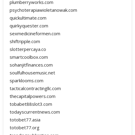
plumberryworks.com
psychoterapiawioletanowak.com
quickultimate.com
quirkyquester.com
sexmedicineformen.com
shiftripple.com
slotterpercaya.co
smartcoolbox.com
sohanjitfinances.com
soulfulhousemusic.net
sparklooms.com
tacticalcontractingllc.com
thecapitalpowers.com
tobabet88slot3.com
todayscurrentnews.com
totobet77.asia
totobet77.org