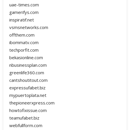
uae-times.com
gamerifys.com
inspiratif.net
vsmsnetworks.com
offthem.com
ibommatv.com
techporfit.com
bekasionline.com
nbusinessplan.com
greenlife360.com
cantshoutitout.com
expressufabet.biz
mypuertoplata.net
thepioneerxpress.com
howtofixissue.com
teamufabet.biz
webfullform.com