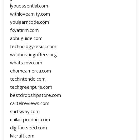
iyouessential.com
withloveamity.com
youlearncode.com
fxyatirim.com
abbuguide.com
technologyresult.com
webhostingoffers.org
whatszow.com
ehomeamerca.com
techintendo.com
techgreenpure.com
bestdropshipstore.com
cartelreviews.com
surfsway.com
nailartproduct.com
digitactseed.com
lvlcraft.com