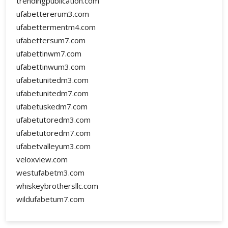
trendingpublication.com
ufabettererum3.com
ufabettermentm4.com
ufabettersum7.com
ufabettinwm7.com
ufabettinwum3.com
ufabetunitedm3.com
ufabetunitedm7.com
ufabetuskedm7.com
ufabetutoredm3.com
ufabetutoredm7.com
ufabetvalleyum3.com
veloxview.com
westufabetm3.com
whiskeybrothersllc.com
wildufabetum7.com