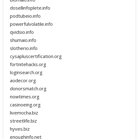
dosellinfoplete.info
podtubeio.info
powerfulvolatile.info
qvidsio.info
shumaio.info
slotherio.info
cysapluscertification.org
fortnitehacks.org
loginsearch.org
aodecor.org
donorsmatch.org
nowtimes.org
casinoeing.org
livemocha.biz
streetlife.biz
hyves.biz
enoughinfo.net