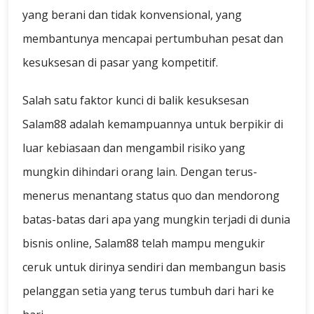
yang berani dan tidak konvensional, yang
membantunya mencapai pertumbuhan pesat dan
kesuksesan di pasar yang kompetitif.
Salah satu faktor kunci di balik kesuksesan
Salam88 adalah kemampuannya untuk berpikir di
luar kebiasaan dan mengambil risiko yang
mungkin dihindari orang lain. Dengan terus-
menerus menantang status quo dan mendorong
batas-batas dari apa yang mungkin terjadi di dunia
bisnis online, Salam88 telah mampu mengukir
ceruk untuk dirinya sendiri dan membangun basis
pelanggan setia yang terus tumbuh dari hari ke