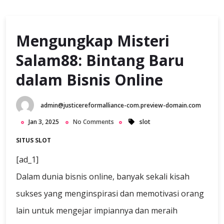
Mengungkap Misteri
Salam88: Bintang Baru
dalam Bisnis Online
admin@justicereformalliance-com.preview-domain.com
Jan 3, 2025
No Comments
slot
SITUS SLOT
[ad_1]
Dalam dunia bisnis online, banyak sekali kisah
sukses yang menginspirasi dan memotivasi orang
lain untuk mengejar impiannya dan meraih