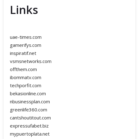
Links
uae-times.com
gamerifys.com
inspiratif.net
vsmsnetworks.com
offthem.com
ibommatv.com
techporfit.com
bekasionline.com
nbusinessplan.com
greenlife360.com
cantshoutitout.com
expressufabet.biz
mypuertoplata.net