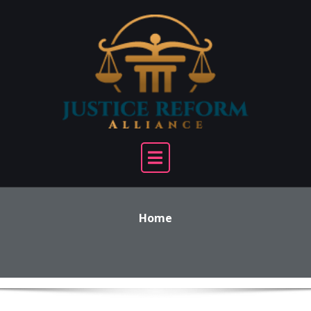
Skip
to
content
Mengungkap Misteri Salam88: Bintang
Baru dalam Bisnis Online
Home