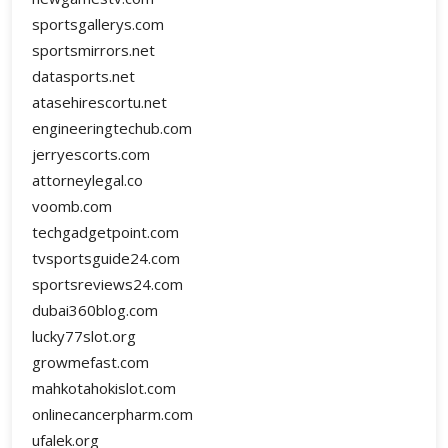
sportsgallerys.com
sportsmirrors.net
datasports.net
atasehirescortu.net
engineeringtechub.com
jerryescorts.com
attorneylegal.co
voomb.com
techgadgetpoint.com
tvsportsguide24.com
sportsreviews24.com
dubai360blog.com
lucky77slot.org
growmefast.com
mahkotahokislot.com
onlinecancerpharm.com
ufalek.org