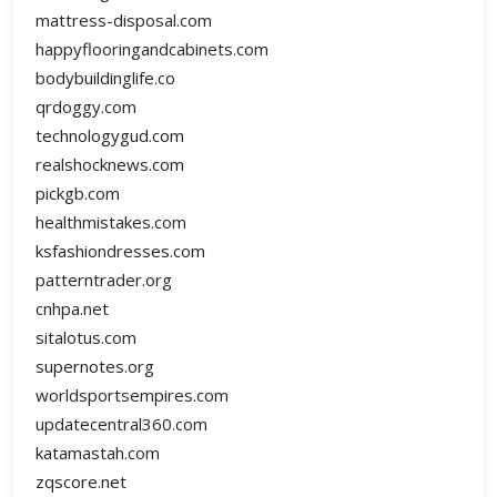
mattress-disposal.com
happyflooringandcabinets.com
bodybuildinglife.co
qrdoggy.com
technologygud.com
realshocknews.com
pickgb.com
healthmistakes.com
ksfashiondresses.com
patterntrader.org
cnhpa.net
sitalotus.com
supernotes.org
worldsportsempires.com
updatecentral360.com
katamastah.com
zqscore.net