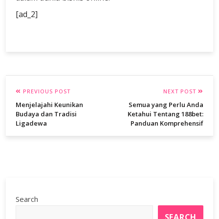
[ad_2]
PREVIOUS POST
NEXT POST
Menjelajahi Keunikan
Semua yang Perlu Anda
Budaya dan Tradisi
Ketahui Tentang 188bet:
Ligadewa
Panduan Komprehensif
Search
SEARCH