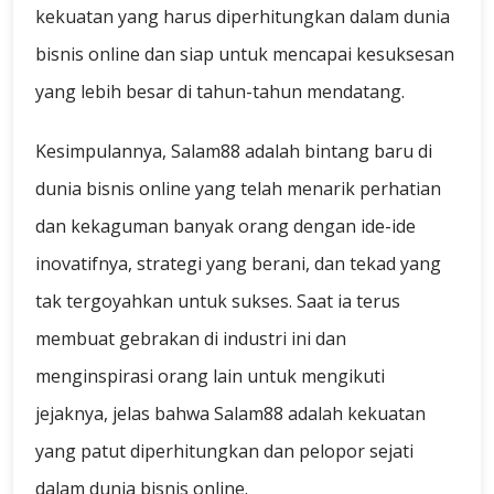
kekuatan yang harus diperhitungkan dalam dunia
bisnis online dan siap untuk mencapai kesuksesan
yang lebih besar di tahun-tahun mendatang.
Kesimpulannya, Salam88 adalah bintang baru di
dunia bisnis online yang telah menarik perhatian
dan kekaguman banyak orang dengan ide-ide
inovatifnya, strategi yang berani, dan tekad yang
tak tergoyahkan untuk sukses. Saat ia terus
membuat gebrakan di industri ini dan
menginspirasi orang lain untuk mengikuti
jejaknya, jelas bahwa Salam88 adalah kekuatan
yang patut diperhitungkan dan pelopor sejati
dalam dunia bisnis online.