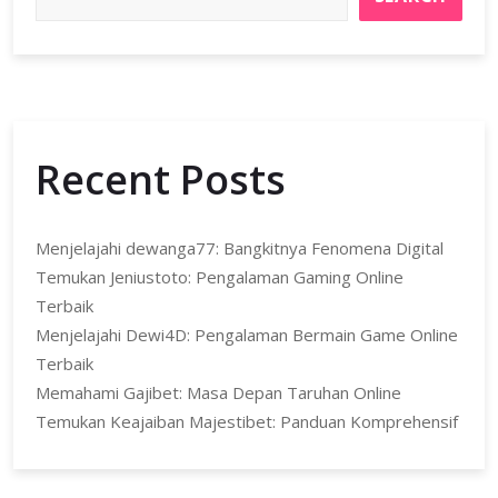
Recent Posts
Menjelajahi dewanga77: Bangkitnya Fenomena Digital
Temukan Jeniustoto: Pengalaman Gaming Online
Terbaik
Menjelajahi Dewi4D: Pengalaman Bermain Game Online
Terbaik
Memahami Gajibet: Masa Depan Taruhan Online
Temukan Keajaiban Majestibet: Panduan Komprehensif