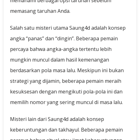
memahami berbagai opsi taruhan sebelum
memasang taruhan Anda.
Salah satu misteri utama Saung4d adalah konsep
angka “panas” dan “dingin”. Beberapa pemain
percaya bahwa angka-angka tertentu lebih
mungkin muncul dalam hasil kemenangan
berdasarkan pola masa lalu. Meskipun ini bukan
strategi yang dijamin, beberapa pemain meraih
kesuksesan dengan mengikuti pola-pola ini dan
memilih nomor yang sering muncul di masa lalu.
Misteri lain dari Saung4d adalah konsep
keberuntungan dan takhayul. Beberapa pemain