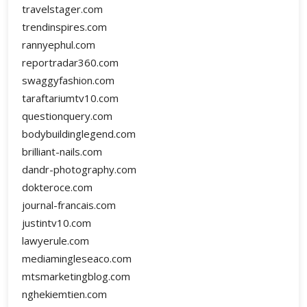
travelstager.com
trendinspires.com
rannyephul.com
reportradar360.com
swaggyfashion.com
taraftariumtv10.com
questionquery.com
bodybuildinglegend.com
brilliant-nails.com
dandr-photography.com
dokteroce.com
journal-francais.com
justintv10.com
lawyerule.com
mediamingleseaco.com
mtsmarketingblog.com
nghekiemtien.com