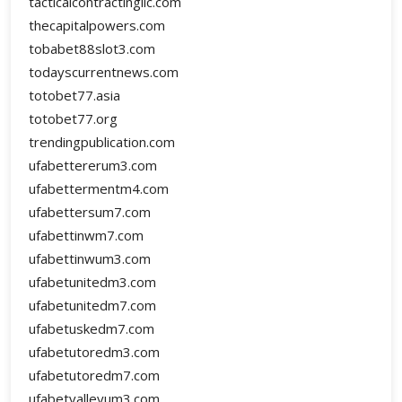
tacticalcontractingllc.com
thecapitalpowers.com
tobabet88slot3.com
todayscurrentnews.com
totobet77.asia
totobet77.org
trendingpublication.com
ufabettererum3.com
ufabettermentm4.com
ufabettersum7.com
ufabettinwm7.com
ufabettinwum3.com
ufabetunitedm3.com
ufabetunitedm7.com
ufabetuskedm7.com
ufabetutoredm3.com
ufabetutoredm7.com
ufabetvalleyum3.com