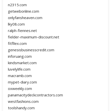
n2315.com
getwebonline.com
onlyfansheaven.com
lky08.com
ralph-fiennes.net
fielder-maximum-discount.net
fitfllex.com
genesisbusinesscredit.com
inforuang.com
kindsmarket.com
luvelylife.com
macramb.com
mypet-diary.com
oxweekly.com
panamacitydeckcontractors.com
westfashions.com
toolshandy.com