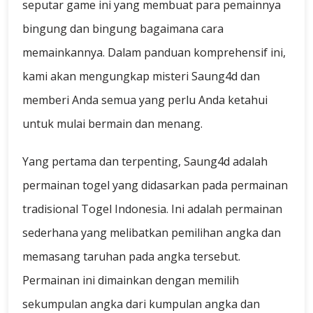
seputar game ini yang membuat para pemainnya
bingung dan bingung bagaimana cara
memainkannya. Dalam panduan komprehensif ini,
kami akan mengungkap misteri Saung4d dan
memberi Anda semua yang perlu Anda ketahui
untuk mulai bermain dan menang.
Yang pertama dan terpenting, Saung4d adalah
permainan togel yang didasarkan pada permainan
tradisional Togel Indonesia. Ini adalah permainan
sederhana yang melibatkan pemilihan angka dan
memasang taruhan pada angka tersebut.
Permainan ini dimainkan dengan memilih
sekumpulan angka dari kumpulan angka dan