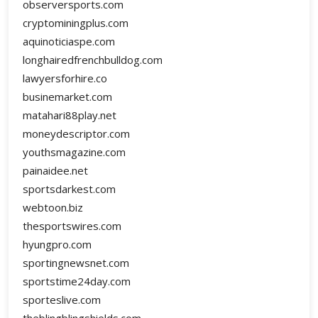
observersports.com
cryptominingplus.com
aquinoticiaspe.com
longhairedfrenchbulldog.com
lawyersforhire.co
businemarket.com
matahari88play.net
moneydescriptor.com
youthsmagazine.com
painaidee.net
sportsdarkest.com
webtoon.biz
thesportswires.com
hyungpro.com
sportingnewsnet.com
sportstime24day.com
sporteslive.com