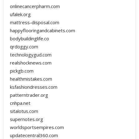
onlinecancerpharm.com
ufalek.org
mattress-disposal.com
happyflooringandcabinets.com
bodybuildinglife.co
qrdoggy.com
technologygud.com
realshocknews.com
pickgb.com
healthmistakes.com
ksfashiondresses.com
patterntrader.org
cnhpa.net
sitalotus.com
supernotes.org
worldsportsempires.com
updatecentral360.com