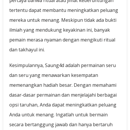
percaya bahwa ritual atau jimat keberuntungan
tertentu dapat membantu meningkatkan peluang
mereka untuk menang. Meskipun tidak ada bukti
ilmiah yang mendukung keyakinan ini, banyak
pemain merasa nyaman dengan mengikuti ritual
dan takhayul ini.
Kesimpulannya, Saung4d adalah permainan seru
dan seru yang menawarkan kesempatan
memenangkan hadiah besar. Dengan memahami
dasar-dasar permainan dan menjelajahi berbagai
opsi taruhan, Anda dapat meningkatkan peluang
Anda untuk menang. Ingatlah untuk bermain
secara bertanggung jawab dan hanya bertaruh