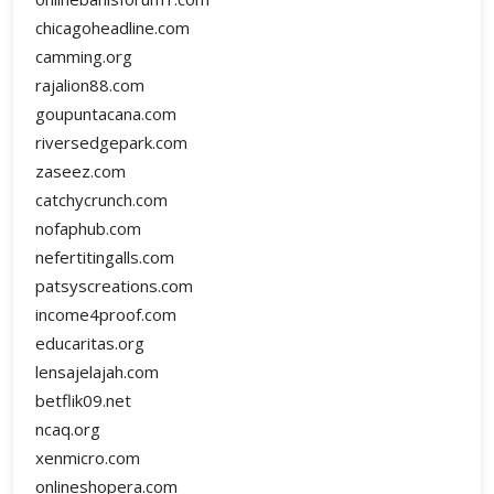
chicagoheadline.com
camming.org
rajalion88.com
goupuntacana.com
riversedgepark.com
zaseez.com
catchycrunch.com
nofaphub.com
nefertitingalls.com
patsyscreations.com
income4proof.com
educaritas.org
lensajelajah.com
betflik09.net
ncaq.org
xenmicro.com
onlineshopera.com