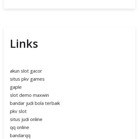
Links
akun slot gacor
situs pkv games
gaple
slot demo maxwin
bandar judi bola terbaik
pkv slot
situs judi online
qq online
bandarqq