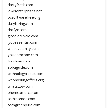
dartyfresh.com
lewisenterprises.net
pcsoftwarefree.org
dailylinking.com
dnafyx.com
giocolenuvole.com
iyouessential.com
withloveamity.com
youlearncode.com
fxyatirim.com
abbuguide.com
technologyresult.com
webhostingoffers.org
whatszow.com
ehomeamerca.com
techintendo.com
techgreenpure.com