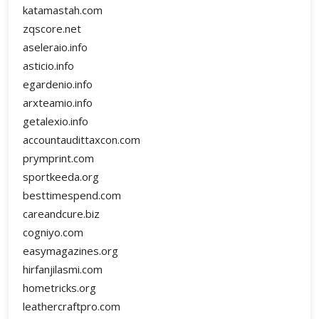
katamastah.com
zqscore.net
aseleraio.info
asticio.info
egardenio.info
arxteamio.info
getalexio.info
accountaudittaxcon.com
prymprint.com
sportkeeda.org
besttimespend.com
careandcure.biz
cogniyo.com
easymagazines.org
hirfanjilasmi.com
hometricks.org
leathercraftpro.com