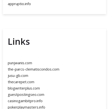
appruptio.info
Links
punjwanis.com
the-parcs-clematiscondos.com
jusu-gb.com
thecarepet.com
blogwriterplus.com
guestpostingseo.com
casinogambitpro.info
pokerplaymasters.info