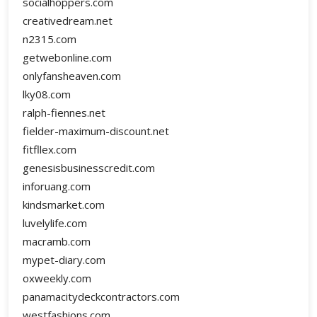
socialhoppers.com
creativedream.net
n2315.com
getwebonline.com
onlyfansheaven.com
lky08.com
ralph-fiennes.net
fielder-maximum-discount.net
fitfllex.com
genesisbusinesscredit.com
inforuang.com
kindsmarket.com
luvelylife.com
macramb.com
mypet-diary.com
oxweekly.com
panamacitydeckcontractors.com
westfashions.com