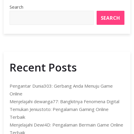
Search
SEARCH
Recent Posts
Pengantar Dunia303: Gerbang Anda Menuju Game
Online
Menjelajahi dewanga77: Bangkitnya Fenomena Digital
Temukan Jeniustoto: Pengalaman Gaming Online
Terbaik
Menjelajahi Dewi4D: Pengalaman Bermain Game Online
Terbaik