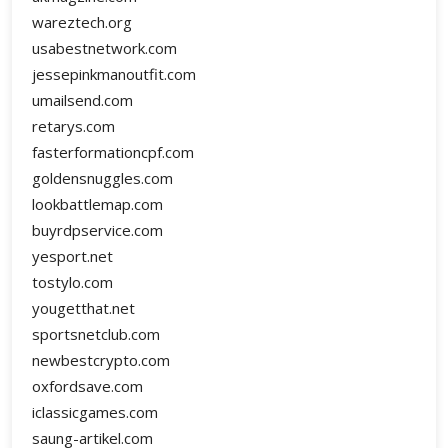
wareztech.org
usabestnetwork.com
jessepinkmanoutfit.com
umailsend.com
retarys.com
fasterformationcpf.com
goldensnuggles.com
lookbattlemap.com
buyrdpservice.com
yesport.net
tostylo.com
yougetthat.net
sportsnetclub.com
newbestcrypto.com
oxfordsave.com
iclassicgames.com
saung-artikel.com