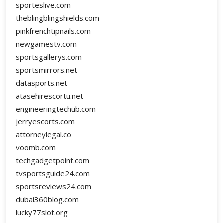
sporteslive.com
theblingblingshields.com
pinkfrenchtipnails.com
newgamestv.com
sportsgallerys.com
sportsmirrors.net
datasports.net
atasehirescortu.net
engineeringtechub.com
jerryescorts.com
attorneylegal.co
voomb.com
techgadgetpoint.com
tvsportsguide24.com
sportsreviews24.com
dubai360blog.com
lucky77slot.org