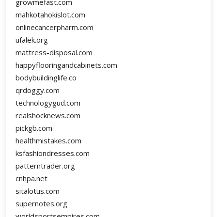
growmefast.com
mahkotahokislot.com
onlinecancerpharm.com
ufalek.org
mattress-disposal.com
happyflooringandcabinets.com
bodybuildinglife.co
qrdoggy.com
technologygud.com
realshocknews.com
pickgb.com
healthmistakes.com
ksfashiondresses.com
patterntrader.org
cnhpa.net
sitalotus.com
supernotes.org
worldsportsempires.com