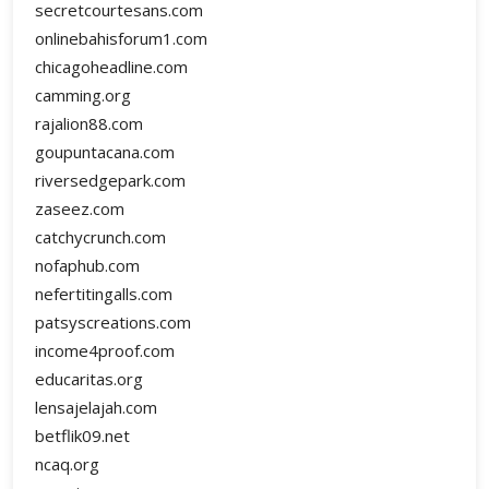
secretcourtesans.com
onlinebahisforum1.com
chicagoheadline.com
camming.org
rajalion88.com
goupuntacana.com
riversedgepark.com
zaseez.com
catchycrunch.com
nofaphub.com
nefertitingalls.com
patsyscreations.com
income4proof.com
educaritas.org
lensajelajah.com
betflik09.net
ncaq.org