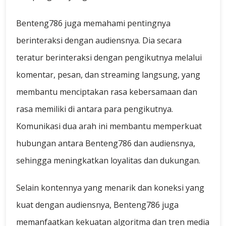
Benteng786 juga memahami pentingnya
berinteraksi dengan audiensnya. Dia secara
teratur berinteraksi dengan pengikutnya melalui
komentar, pesan, dan streaming langsung, yang
membantu menciptakan rasa kebersamaan dan
rasa memiliki di antara para pengikutnya.
Komunikasi dua arah ini membantu memperkuat
hubungan antara Benteng786 dan audiensnya,
sehingga meningkatkan loyalitas dan dukungan.
Selain kontennya yang menarik dan koneksi yang
kuat dengan audiensnya, Benteng786 juga
memanfaatkan kekuatan algoritma dan tren media