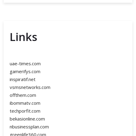
Links
uae-times.com
gamerifys.com
inspiratif.net
vsmsnetworks.com
offthem.com
ibommatv.com
techporfit.com
bekasionline.com
nbusinessplan.com
greenlife360.com