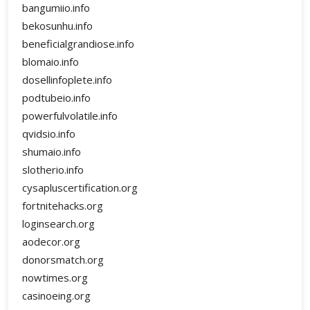
bangumiio.info
bekosunhu.info
beneficialgrandiose.info
blomaio.info
dosellinfoplete.info
podtubeio.info
powerfulvolatile.info
qvidsio.info
shumaio.info
slotherio.info
cysapluscertification.org
fortnitehacks.org
loginsearch.org
aodecor.org
donorsmatch.org
nowtimes.org
casinoeing.org