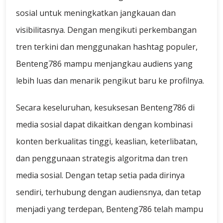
sosial untuk meningkatkan jangkauan dan
visibilitasnya. Dengan mengikuti perkembangan
tren terkini dan menggunakan hashtag populer,
Benteng786 mampu menjangkau audiens yang
lebih luas dan menarik pengikut baru ke profilnya.
Secara keseluruhan, kesuksesan Benteng786 di
media sosial dapat dikaitkan dengan kombinasi
konten berkualitas tinggi, keaslian, keterlibatan,
dan penggunaan strategis algoritma dan tren
media sosial. Dengan tetap setia pada dirinya
sendiri, terhubung dengan audiensnya, dan tetap
menjadi yang terdepan, Benteng786 telah mampu