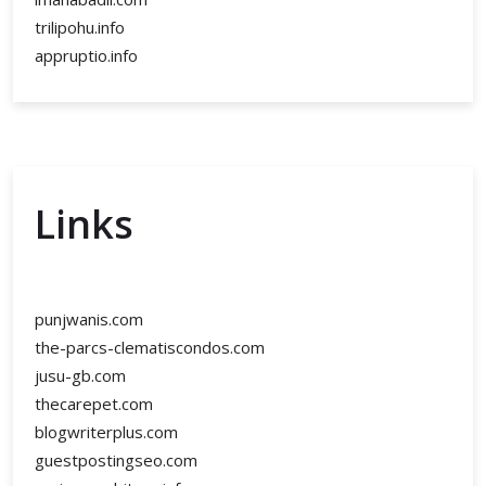
trilipohu.info
appruptio.info
Links
punjwanis.com
the-parcs-clematiscondos.com
jusu-gb.com
thecarepet.com
blogwriterplus.com
guestpostingseo.com