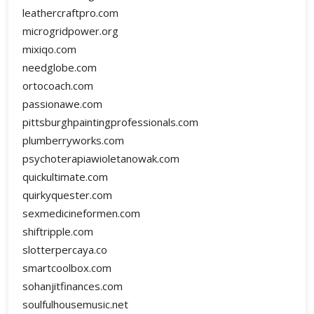
leathercraftpro.com
microgridpower.org
mixiqo.com
needglobe.com
ortocoach.com
passionawe.com
pittsburghpaintingprofessionals.com
plumberryworks.com
psychoterapiawioletanowak.com
quickultimate.com
quirkyquester.com
sexmedicineformen.com
shiftripple.com
slotterpercaya.co
smartcoolbox.com
sohanjitfinances.com
soulfulhousemusic.net