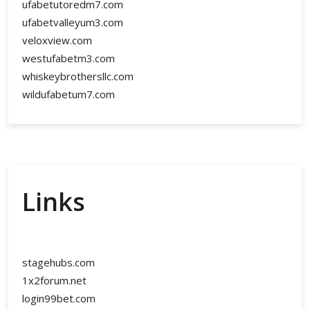
ufabetutoredm7.com
ufabetvalleyum3.com
veloxview.com
westufabetm3.com
whiskeybrothersllc.com
wildufabetum7.com
Links
stagehubs.com
1x2forum.net
login99bet.com