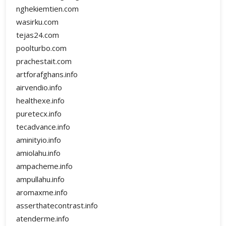
nghekiemtien.com
wasirku.com
tejas24.com
poolturbo.com
prachestait.com
artforafghans.info
airvendio.info
healthexe.info
puretecx.info
tecadvance.info
aminityio.info
amiolahu.info
ampacheme.info
ampullahu.info
aromaxme.info
asserthatecontrast.info
atenderme.info