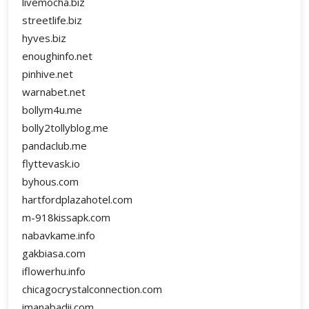
livemocha.biz
streetlife.biz
hyves.biz
enoughinfo.net
pinhive.net
warnabet.net
bollym4u.me
bolly2tollyblog.me
pandaclub.me
flyttevask.io
byhous.com
hartfordplazahotel.com
m-918kissapk.com
nabavkame.info
gakbiasa.com
iflowerhu.info
chicagocrystalconnection.com
imanabadii.com