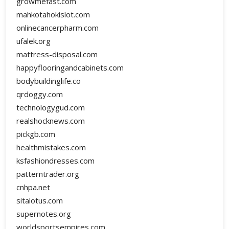
growmefast.com
mahkotahokislot.com
onlinecancerpharm.com
ufalek.org
mattress-disposal.com
happyflooringandcabinets.com
bodybuildinglife.co
qrdoggy.com
technologygud.com
realshocknews.com
pickgb.com
healthmistakes.com
ksfashiondresses.com
patterntrader.org
cnhpa.net
sitalotus.com
supernotes.org
worldsportsempires.com