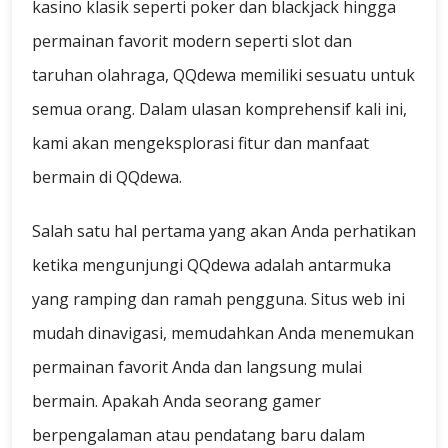
kasino klasik seperti poker dan blackjack hingga
permainan favorit modern seperti slot dan
taruhan olahraga, QQdewa memiliki sesuatu untuk
semua orang. Dalam ulasan komprehensif kali ini,
kami akan mengeksplorasi fitur dan manfaat
bermain di QQdewa.
Salah satu hal pertama yang akan Anda perhatikan
ketika mengunjungi QQdewa adalah antarmuka
yang ramping dan ramah pengguna. Situs web ini
mudah dinavigasi, memudahkan Anda menemukan
permainan favorit Anda dan langsung mulai
bermain. Apakah Anda seorang gamer
berpengalaman atau pendatang baru dalam