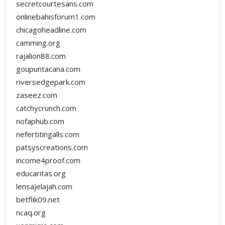
secretcourtesans.com
onlinebahisforum1.com
chicagoheadline.com
camming.org
rajalion88.com
goupuntacana.com
riversedgepark.com
zaseez.com
catchycrunch.com
nofaphub.com
nefertitingalls.com
patsyscreations.com
income4proof.com
educaritas.org
lensajelajah.com
betflik09.net
ncaq.org