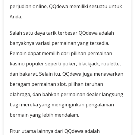
perjudian online, QQdewa memiliki sesuatu untuk
Anda.
Salah satu daya tarik terbesar QQdewa adalah
banyaknya variasi permainan yang tersedia.
Pemain dapat memilih dari pilihan permainan
kasino populer seperti poker, blackjack, roulette,
dan bakarat. Selain itu, QQdewa juga menawarkan
beragam permainan slot, pilihan taruhan
olahraga, dan bahkan permainan dealer langsung
bagi mereka yang menginginkan pengalaman
bermain yang lebih mendalam.
Fitur utama lainnya dari QQdewa adalah