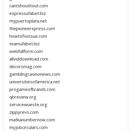
cantshoutitout.com
expressufabet.biz
mypuertoplata.net
thepioneerxpress.com
howtofixissue.com
teamufabet.biz
webfullform.com
allviddownload.com
decorsmag.com
gamblingcasinonews.com
universitiesofamerica.net
progameofbrands.com
qbreview.org
servicewueste.org
zippyrevs.com
matkanumbernow.com
myjobcirculars.com