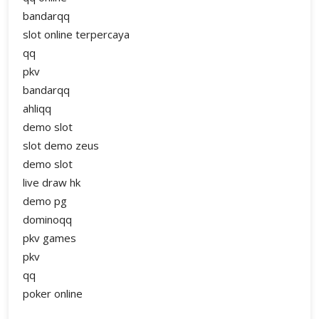
bandarqq
slot online terpercaya
qq
pkv
bandarqq
ahliqq
demo slot
slot demo zeus
demo slot
live draw hk
demo pg
dominoqq
pkv games
pkv
qq
poker online