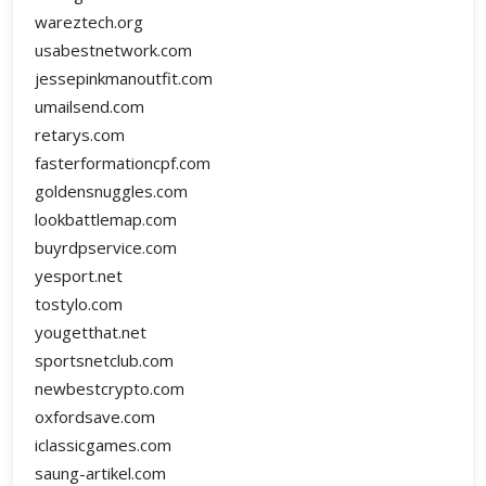
wareztech.org
usabestnetwork.com
jessepinkmanoutfit.com
umailsend.com
retarys.com
fasterformationcpf.com
goldensnuggles.com
lookbattlemap.com
buyrdpservice.com
yesport.net
tostylo.com
yougetthat.net
sportsnetclub.com
newbestcrypto.com
oxfordsave.com
iclassicgames.com
saung-artikel.com