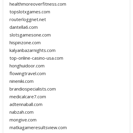
healthmoreoverfitness.com
topslotxgames.com
routerloggnet.net
dantella6.com
slotsgamesone.com
hispinzone.com
kalyanbazarnights.com
top-online-casino-usa.com
honghuidoor.com
flowingtravel.com
nineniki.com
brandiospecialists.com
medicalcare7.com
adtennaball.com
nabzah.com
mongive.com
matkagameresultsview.com