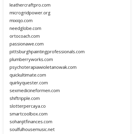
leathercraftpro.com
microgridpower.org
mixiqo.com
needglobe.com
ortocoach.com
passionawe.com
pittsburghpaintingprofessionals.com
plumberryworks.com
psychoterapiawioletanowak.com
quickultimate.com
quirkyquester.com
sexmedicineformen.com
shiftripple.com
slotterpercaya.co
smartcoolbox.com
sohanjitfinances.com
soulfulhousemusic.net