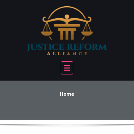
Skip
to
content
Menjelajahi Dunia QQdewa yang Seru:
Review Komprehensif
Home