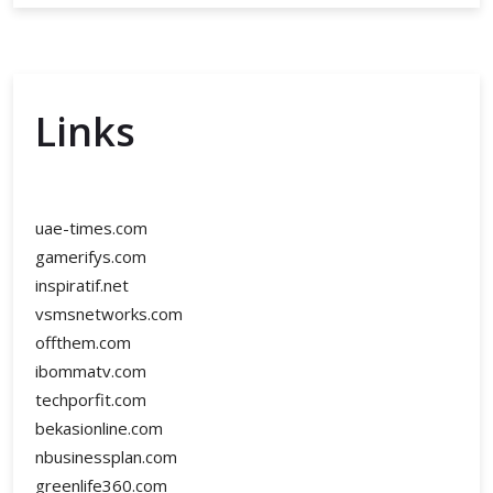
Links
uae-times.com
gamerifys.com
inspiratif.net
vsmsnetworks.com
offthem.com
ibommatv.com
techporfit.com
bekasionline.com
nbusinessplan.com
greenlife360.com