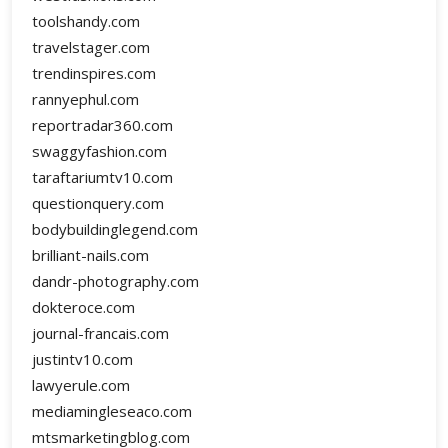
toolshandy.com
travelstager.com
trendinspires.com
rannyephul.com
reportradar360.com
swaggyfashion.com
taraftariumtv10.com
questionquery.com
bodybuildinglegend.com
brilliant-nails.com
dandr-photography.com
dokteroce.com
journal-francais.com
justintv10.com
lawyerule.com
mediamingleseaco.com
mtsmarketingblog.com