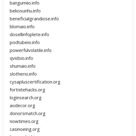
bangumiio.info
bekosunhu.info
beneficialgrandiose.info
blomaio.info
dosellinfoplete.info
podtubeio.info
powerfulvolatile.info
qvidsio.info
shumaio.info
slotherio.info
cysapluscertification.org
fortnitehacks.org
loginsearch.org
aodecor.org
donorsmatch.org
nowtimes.org
casinoeing.org