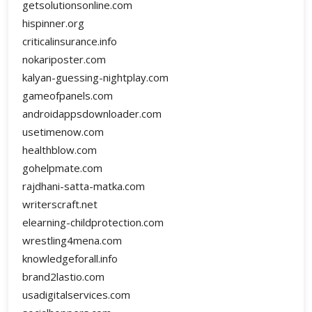
getsolutionsonline.com
hispinner.org
criticalinsurance.info
nokariposter.com
kalyan-guessing-nightplay.com
gameofpanels.com
androidappsdownloader.com
usetimenow.com
healthblow.com
gohelpmate.com
rajdhani-satta-matka.com
writerscraft.net
elearning-childprotection.com
wrestling4mena.com
knowledgeforall.info
brand2lastio.com
usadigitalservices.com