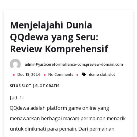
Menjelajahi Dunia
QQdewa yang Seru:
Review Komprehensif
admin@justicereformalliance-com.preview-domain.com
Dec 18, 2024
No Comments
demo slot
,
slot
SITUS SLOT
|
SLOT GRATIS
[ad_1]
QQdewa adalah platform game online yang
menawarkan berbagai macam permainan menarik
untuk dinikmati para pemain. Dari permainan