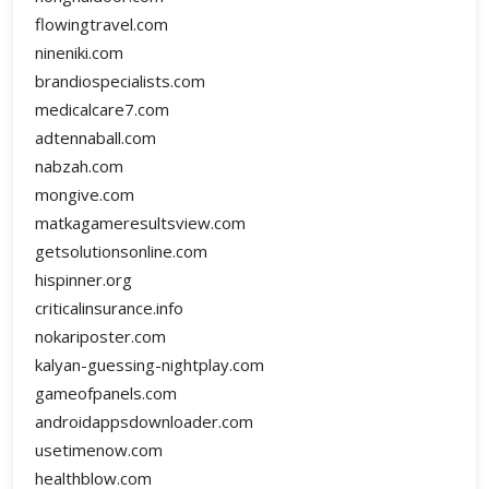
flowingtravel.com
nineniki.com
brandiospecialists.com
medicalcare7.com
adtennaball.com
nabzah.com
mongive.com
matkagameresultsview.com
getsolutionsonline.com
hispinner.org
criticalinsurance.info
nokariposter.com
kalyan-guessing-nightplay.com
gameofpanels.com
androidappsdownloader.com
usetimenow.com
healthblow.com