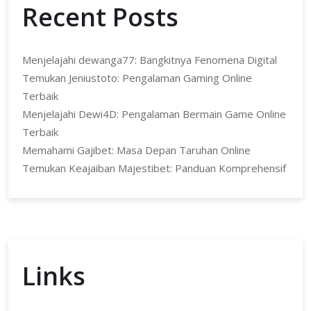
Recent Posts
Menjelajahi dewanga77: Bangkitnya Fenomena Digital
Temukan Jeniustoto: Pengalaman Gaming Online
Terbaik
Menjelajahi Dewi4D: Pengalaman Bermain Game Online
Terbaik
Memahami Gajibet: Masa Depan Taruhan Online
Temukan Keajaiban Majestibet: Panduan Komprehensif
Links