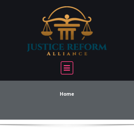
Skip
to
content
Menjelajahi fitur terbaik LGO188: Apa yang
membedakannya
Home