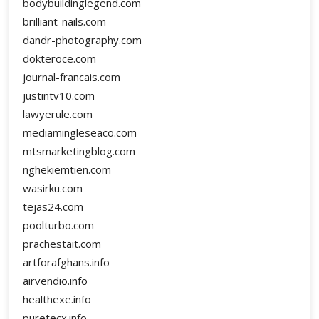
bodybuildinglegend.com
brilliant-nails.com
dandr-photography.com
dokteroce.com
journal-francais.com
justintv10.com
lawyerule.com
mediamingleseaco.com
mtsmarketingblog.com
nghekiemtien.com
wasirku.com
tejas24.com
poolturbo.com
prachestait.com
artforafghans.info
airvendio.info
healthexe.info
puretecx.info