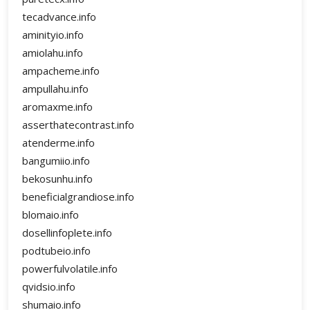
tecadvance.info
aminityio.info
amiolahu.info
ampacheme.info
ampullahu.info
aromaxme.info
asserthatecontrast.info
atenderme.info
bangumiio.info
bekosunhu.info
beneficialgrandiose.info
blomaio.info
dosellinfoplete.info
podtubeio.info
powerfulvolatile.info
qvidsio.info
shumaio.info