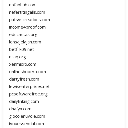
nofaphub.com
nefertitingalls.com
patsyscreations.com
income4proof.com
educaritas.org
lensajelajah.com
betflik09.net
ncaq.org
xenmicro.com
onlineshopera.com
dartyfresh.com
lewisenterprises.net
pcsoftwarefree.org
dailylinking.com
dnafyx.com
giocolenuvole.com
iyouessential.com