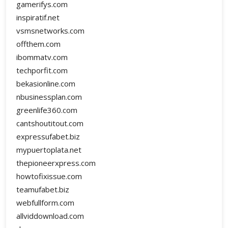
gamerifys.com
inspiratif.net
vsmsnetworks.com
offthem.com
ibommatv.com
techporfit.com
bekasionline.com
nbusinessplan.com
greenlife360.com
cantshoutitout.com
expressufabet.biz
mypuertoplata.net
thepioneerxpress.com
howtofixissue.com
teamufabet.biz
webfullform.com
allviddownload.com