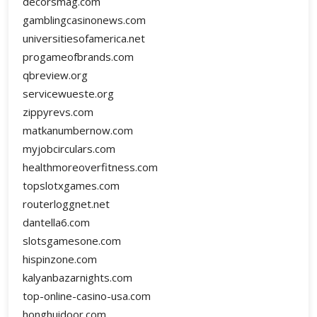
decorsmag.com
gamblingcasinonews.com
universitiesofamerica.net
progameofbrands.com
qbreview.org
servicewueste.org
zippyrevs.com
matkanumbernow.com
myjobcirculars.com
healthmoreoverfitness.com
topslotxgames.com
routerloggnet.net
dantella6.com
slotsgamesone.com
hispinzone.com
kalyanbazarnights.com
top-online-casino-usa.com
honghuidoor.com