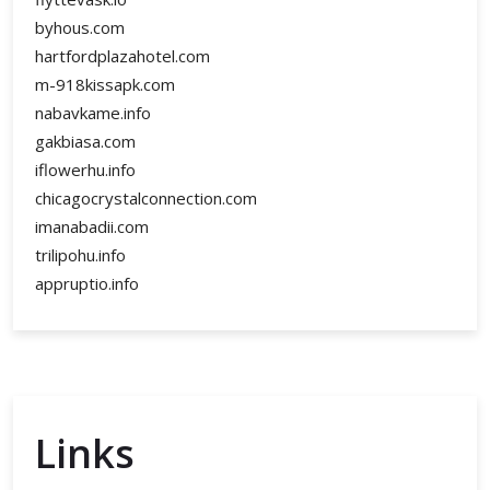
byhous.com
hartfordplazahotel.com
m-918kissapk.com
nabavkame.info
gakbiasa.com
iflowerhu.info
chicagocrystalconnection.com
imanabadii.com
trilipohu.info
appruptio.info
Links