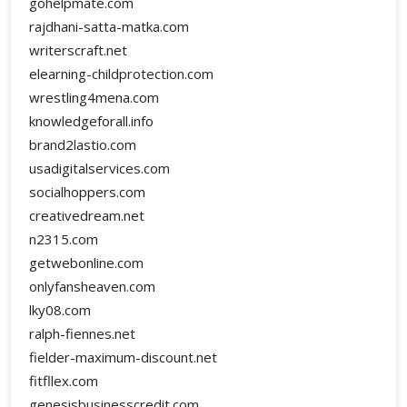
gohelpmate.com
rajdhani-satta-matka.com
writerscraft.net
elearning-childprotection.com
wrestling4mena.com
knowledgeforall.info
brand2lastio.com
usadigitalservices.com
socialhoppers.com
creativedream.net
n2315.com
getwebonline.com
onlyfansheaven.com
lky08.com
ralph-fiennes.net
fielder-maximum-discount.net
fitfllex.com
genesisbusinesscredit.com