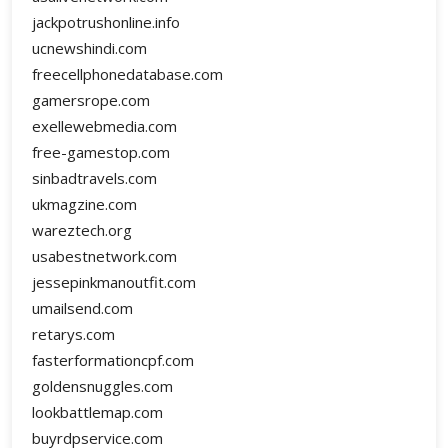
jackpotrushonline.info
ucnewshindi.com
freecellphonedatabase.com
gamersrope.com
exellewebmedia.com
free-gamestop.com
sinbadtravels.com
ukmagzine.com
wareztech.org
usabestnetwork.com
jessepinkmanoutfit.com
umailsend.com
retarys.com
fasterformationcpf.com
goldensnuggles.com
lookbattlemap.com
buyrdpservice.com