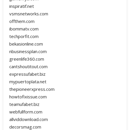
inspiratif.net
vsmsnetworks.com
offthem.com
ibommatv.com
techporfit.com
bekasionline.com
nbusinessplan.com
greenlife360.com
cantshoutitout.com
expressufabet.biz
mypuertoplata.net
thepioneerxpress.com
howtofixissue.com
teamufabet.biz
webfullform.com
allviddownload.com
decorsmag.com