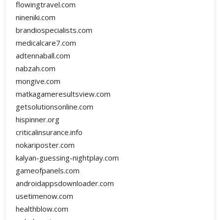
flowingtravel.com
nineniki.com
brandiospecialists.com
medicalcare7.com
adtennaball.com
nabzah.com
mongive.com
matkagameresultsview.com
getsolutionsonline.com
hispinner.org
criticalinsurance.info
nokariposter.com
kalyan-guessing-nightplay.com
gameofpanels.com
androidappsdownloader.com
usetimenow.com
healthblow.com