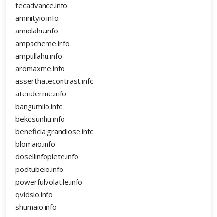
tecadvance.info
aminityio.info
amiolahu.info
ampacheme.info
ampullahu.info
aromaxme.info
asserthatecontrast.info
atenderme.info
bangumiio.info
bekosunhu.info
beneficialgrandiose.info
blomaio.info
dosellinfoplete.info
podtubeio.info
powerfulvolatile.info
qvidsio.info
shumaio.info