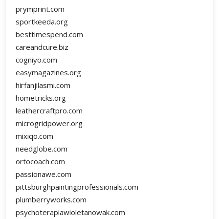
prymprint.com
sportkeeda.org
besttimespend.com
careandcure.biz
cogniyo.com
easymagazines.org
hirfanjilasmi.com
hometricks.org
leathercraftpro.com
microgridpower.org
mixiqo.com
needglobe.com
ortocoach.com
passionawe.com
pittsburghpaintingprofessionals.com
plumberryworks.com
psychoterapiawioletanowak.com