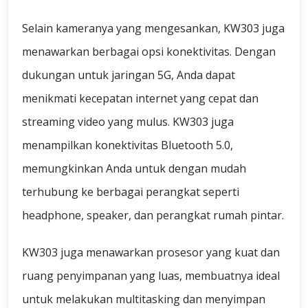
Selain kameranya yang mengesankan, KW303 juga
menawarkan berbagai opsi konektivitas. Dengan
dukungan untuk jaringan 5G, Anda dapat
menikmati kecepatan internet yang cepat dan
streaming video yang mulus. KW303 juga
menampilkan konektivitas Bluetooth 5.0,
memungkinkan Anda untuk dengan mudah
terhubung ke berbagai perangkat seperti
headphone, speaker, dan perangkat rumah pintar.
KW303 juga menawarkan prosesor yang kuat dan
ruang penyimpanan yang luas, membuatnya ideal
untuk melakukan multitasking dan menyimpan