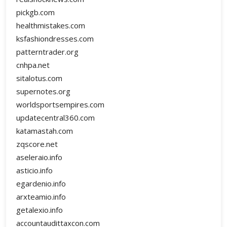
pickgb.com
healthmistakes.com
ksfashiondresses.com
patterntrader.org
cnhpa.net
sitalotus.com
supernotes.org
worldsportsempires.com
updatecentral360.com
katamastah.com
zqscore.net
aseleraio.info
asticio.info
egardenio.info
arxteamio.info
getalexio.info
accountaudittaxcon.com