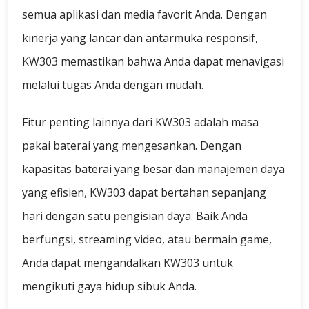
semua aplikasi dan media favorit Anda. Dengan
kinerja yang lancar dan antarmuka responsif,
KW303 memastikan bahwa Anda dapat menavigasi
melalui tugas Anda dengan mudah.
Fitur penting lainnya dari KW303 adalah masa
pakai baterai yang mengesankan. Dengan
kapasitas baterai yang besar dan manajemen daya
yang efisien, KW303 dapat bertahan sepanjang
hari dengan satu pengisian daya. Baik Anda
berfungsi, streaming video, atau bermain game,
Anda dapat mengandalkan KW303 untuk
mengikuti gaya hidup sibuk Anda.