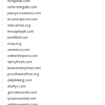
nofaphub.com
nefertitingalls.com
patsyscreations.com
income4proof.com
educaritas.org
lensajelajah.com
betflik09.net
ncaq.org
xenmicro.com
onlineshopera.com
dartyfresh.com
lewisenterprises.net
pcsoftwarefree.org
dailylinking.com
dnafyx.com
giocolenuvole.com
iyouessential.com
withloveamity.com