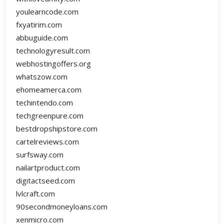
youlearncode.com
fxyatirim.com
abbuguide.com
technologyresult.com
webhostingoffers.org
whatszow.com
ehomeamerca.com
techintendo.com
techgreenpure.com
bestdropshipstore.com
cartelreviews.com
surfsway.com
nailartproduct.com
digitactseed.com
lvlcraft.com
90secondmoneyloans.com
xenmicro.com