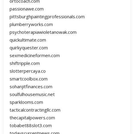
ortocoach.com
passionawe.com
pittsburghpaintingprofessionals.com
plumberryworks.com
psychoterapiawioletanowak.com
quickultimate.com
quirkyquester.com
sexmedicineformen.com
shiftripple.com
slotterpercaya.co
smartcoolbox.com
sohanjitfinances.com
soulfulhousemusic.net
sparklooms.com
tacticalcontractingllc.com
thecapitalpowers.com
tobabet88slot3.com
todayscurrentnews.com