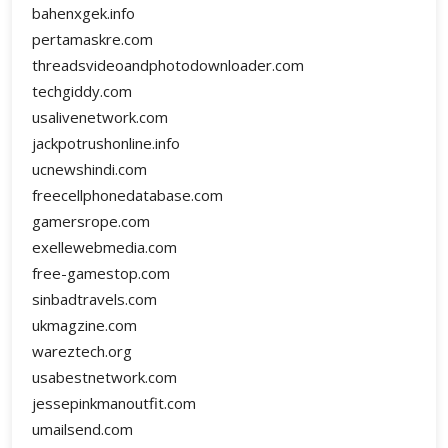
bahenxgek.info
pertamaskre.com
threadsvideoandphotodownloader.com
techgiddy.com
usalivenetwork.com
jackpotrushonline.info
ucnewshindi.com
freecellphonedatabase.com
gamersrope.com
exellewebmedia.com
free-gamestop.com
sinbadtravels.com
ukmagzine.com
wareztech.org
usabestnetwork.com
jessepinkmanoutfit.com
umailsend.com