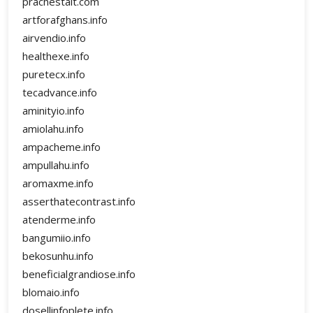
prachestait.com
artforafghans.info
airvendio.info
healthexe.info
puretecx.info
tecadvance.info
aminityio.info
amiolahu.info
ampacheme.info
ampullahu.info
aromaxme.info
asserthatecontrast.info
atenderme.info
bangumiio.info
bekosunhu.info
beneficialgrandiose.info
blomaio.info
dosellinfoplete.info