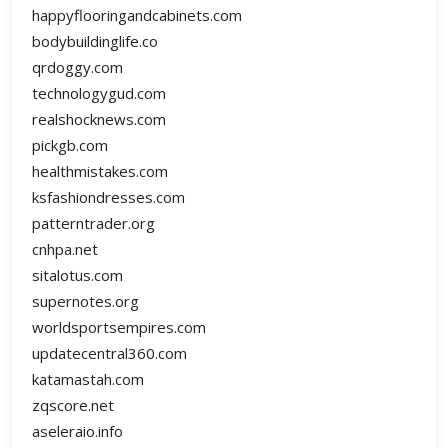
happyflooringandcabinets.com
bodybuildinglife.co
qrdoggy.com
technologygud.com
realshocknews.com
pickgb.com
healthmistakes.com
ksfashiondresses.com
patterntrader.org
cnhpa.net
sitalotus.com
supernotes.org
worldsportsempires.com
updatecentral360.com
katamastah.com
zqscore.net
aseleraio.info