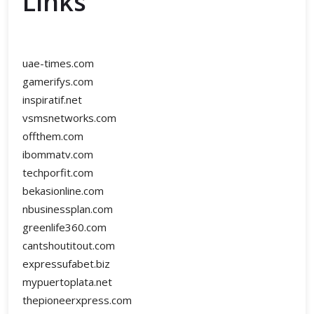
Links
uae-times.com
gamerifys.com
inspiratif.net
vsmsnetworks.com
offthem.com
ibommatv.com
techporfit.com
bekasionline.com
nbusinessplan.com
greenlife360.com
cantshoutitout.com
expressufabet.biz
mypuertoplata.net
thepioneerxpress.com