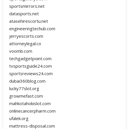
sportsmirrors.net
datasports.net
atasehirescortu.net
engineeringtechub.com
jerryescorts.com
attorneylegal.co
voomb.com
techgadgetpoint.com
tvsportsguide24.com
sportsreviews24.com
dubai360blog.com
lucky77slot.org
growmefast.com
mahkotahokislot.com
onlinecancerpharm.com
ufalek.org
mattress-disposal.com