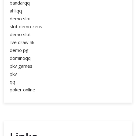
bandarqq
ahliqq
demo slot
slot demo zeus
demo slot
live draw hk
demo pg
dominoqq
pkv games
pkv
qq
poker online