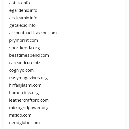
asticio.info
egardenio.info
arxteamio.info
getalexio.info
accountaudittaxcon.com
prymprint.com
sportkeeda.org
besttimespend.com
careandcure.biz
cogniyo.com
easymagazines.org
hirfanjilasmi.com
hometricks.org
leathercraftpro.com
microgridpower.org
mixiqo.com
needglobe.com