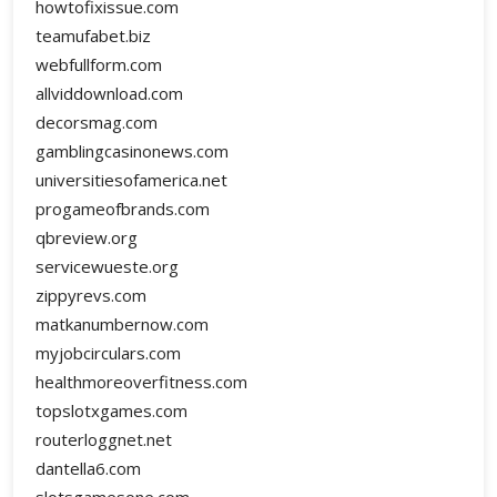
howtofixissue.com
teamufabet.biz
webfullform.com
allviddownload.com
decorsmag.com
gamblingcasinonews.com
universitiesofamerica.net
progameofbrands.com
qbreview.org
servicewueste.org
zippyrevs.com
matkanumbernow.com
myjobcirculars.com
healthmoreoverfitness.com
topslotxgames.com
routerloggnet.net
dantella6.com