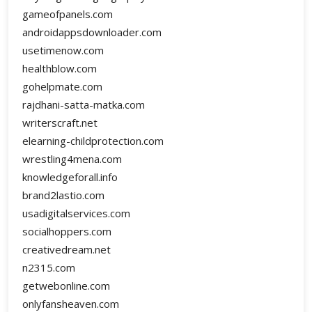
gameofpanels.com
androidappsdownloader.com
usetimenow.com
healthblow.com
gohelpmate.com
rajdhani-satta-matka.com
writerscraft.net
elearning-childprotection.com
wrestling4mena.com
knowledgeforall.info
brand2lastio.com
usadigitalservices.com
socialhoppers.com
creativedream.net
n2315.com
getwebonline.com
onlyfansheaven.com