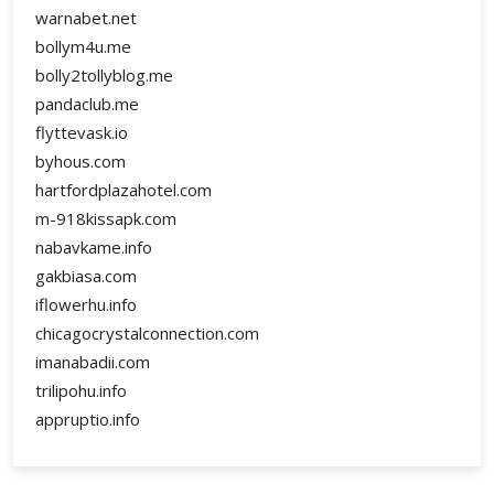
warnabet.net
bollym4u.me
bolly2tollyblog.me
pandaclub.me
flyttevask.io
byhous.com
hartfordplazahotel.com
m-918kissapk.com
nabavkame.info
gakbiasa.com
iflowerhu.info
chicagocrystalconnection.com
imanabadii.com
trilipohu.info
appruptio.info