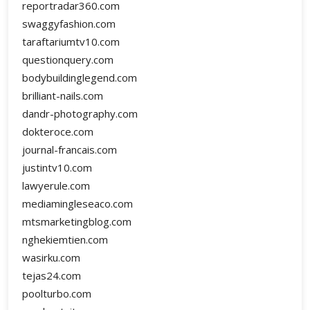
reportradar360.com
swaggyfashion.com
taraftariumtv10.com
questionquery.com
bodybuildinglegend.com
brilliant-nails.com
dandr-photography.com
dokteroce.com
journal-francais.com
justintv10.com
lawyerule.com
mediamingleseaco.com
mtsmarketingblog.com
nghekiemtien.com
wasirku.com
tejas24.com
poolturbo.com