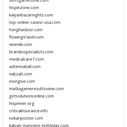
slotsgamesone.com
hispinzone.com
kalyanbazarnights.com
top-online-casino-usa.com
honghuidoor.com
flowingtravel.com
nineniki.com
brandiospecialists.com
medicalcare7.com
adtennaball.com
nabzah.com
mongive.com
matkagameresultsview.com
getsolutionsonline.com
hispinner.org
criticalinsurance.info
nokariposter.com
kalyan-guessing-nightplay.com