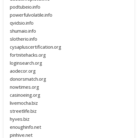
podtubeio.info
powerfulvolatile.info
qvidsio.info
shumaio.info
slotherio.info
cysapluscertification.org
fortnitehacks.org
loginsearch.org
aodecor.org
donorsmatch.org
nowtimes.org
casinoeing.org
livemocha.biz
streetlife.biz
hyves.biz
enoughinfo.net
pinhive.net