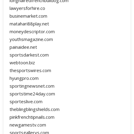
longhairedfrenchbulldog.com
lawyersforhire.co
businemarket.com
matahari88play.net
moneydescriptor.com
youthsmagazine.com
painaidee.net
sportsdarkest.com
webtoon.biz
thesportswires.com
hyungpro.com
sportingnewsnet.com
sportstime24day.com
sporteslive.com
theblingblingshields.com
pinkfrenchtipnails.com
newgamestv.com
sportsgallerys.com