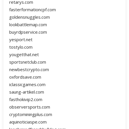
retarys.com
fasterformationcpf.com
goldensnuggles.com
lookbattlemap.com
buyrdpservice.com
yesport.net
tostylo.com
yougetthat.net
sportsnetclub.com
newbestcrypto.com
oxfordsave.com
iclassicgames.com
saung-artikel.com
fasthokivip2.com
observersports.com
cryptominingplus.com
aquinoticiaspe.com