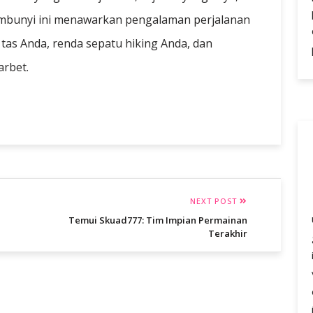
sembunyi ini menawarkan pengalaman perjalanan
 tas Anda, renda sepatu hiking Anda, dan
arbet.
NEXT POST
Temui Skuad777: Tim Impian Permainan
Terakhir