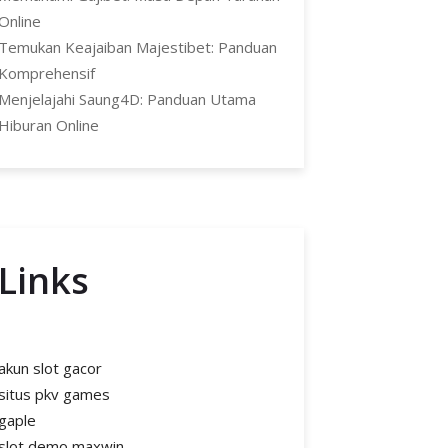
Online
Temukan Keajaiban Majestibet: Panduan
Komprehensif
Menjelajahi Saung4D: Panduan Utama
Hiburan Online
Links
akun slot gacor
situs pkv games
gaple
slot demo maxwin