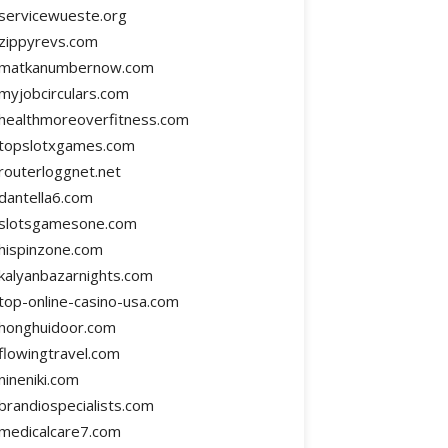
servicewueste.org
zippyrevs.com
matkanumbernow.com
myjobcirculars.com
healthmoreoverfitness.com
topslotxgames.com
routerloggnet.net
dantella6.com
slotsgamesone.com
hispinzone.com
kalyanbazarnights.com
top-online-casino-usa.com
honghuidoor.com
flowingtravel.com
nineniki.com
brandiospecialists.com
medicalcare7.com