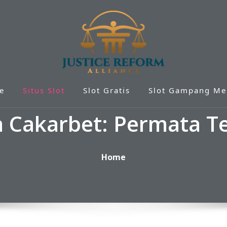
e
Situs Slot
Slot Gratis
Slot Gampang M
a Cakarbet: Permata Te
Home