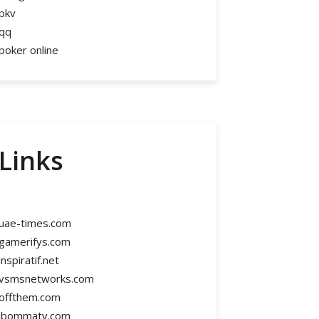
pkv
qq
poker online
Links
uae-times.com
gamerifys.com
inspiratif.net
vsmsnetworks.com
offthem.com
ibommatv.com