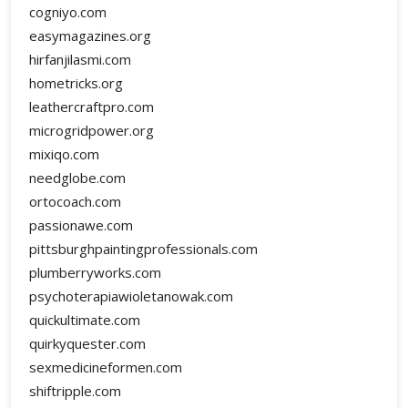
cogniyo.com
easymagazines.org
hirfanjilasmi.com
hometricks.org
leathercraftpro.com
microgridpower.org
mixiqo.com
needglobe.com
ortocoach.com
passionawe.com
pittsburghpaintingprofessionals.com
plumberryworks.com
psychoterapiawioletanowak.com
quickultimate.com
quirkyquester.com
sexmedicineformen.com
shiftripple.com