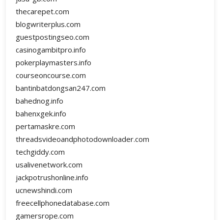
thecarepet.com
blogwriterplus.com
guestpostingseo.com
casinogambitpro.info
pokerplaymasters.info
courseoncourse.com
bantinbatdongsan247.com
bahednog.info
bahenxgek.info
pertamaskre.com
threadsvideoandphotodownloader.com
techgiddy.com
usalivenetwork.com
jackpotrushonline.info
ucnewshindi.com
freecellphonedatabase.com
gamersrope.com