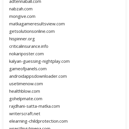
adtennaball.com
nabzah.com
mongive.com
matkagameresultsview.com
getsolutionsonline.com
hispinner.org
criticalinsurance.info
nokariposter.com
kalyan-guessing-nightplay.com
gameofpanels.com
androidappsdownloader.com
usetimenow.com
healthblow.com
gohelpmate.com
rajdhani-satta-matka.com
writerscraft.net
elearning-childprotection.com
wrestling4mena.com