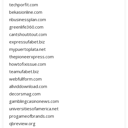
techporfit.com
bekasionline.com
nbusinessplan.com
greenlife360.com
cantshoutitout.com
expressufabet.biz
mypuertoplata.net
thepioneerxpress.com
howtofixissue.com
teamufabet.biz
webfullform.com
allviddownload.com
decorsmag.com
gamblingcasinonews.com
universitiesofamerica.net
progameofbrands.com
qbreview.org