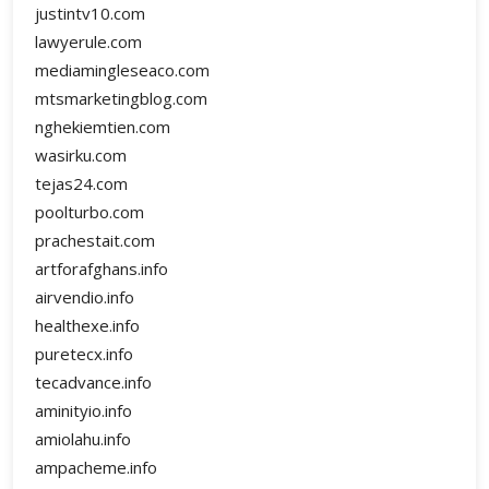
justintv10.com
lawyerule.com
mediamingleseaco.com
mtsmarketingblog.com
nghekiemtien.com
wasirku.com
tejas24.com
poolturbo.com
prachestait.com
artforafghans.info
airvendio.info
healthexe.info
puretecx.info
tecadvance.info
aminityio.info
amiolahu.info
ampacheme.info