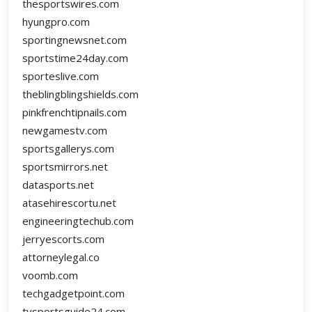
thesportswires.com
hyungpro.com
sportingnewsnet.com
sportstime24day.com
sporteslive.com
theblingblingshields.com
pinkfrenchtipnails.com
newgamestv.com
sportsgallerys.com
sportsmirrors.net
datasports.net
atasehirescortu.net
engineeringtechub.com
jerryescorts.com
attorneylegal.co
voomb.com
techgadgetpoint.com
tvsportsguide24.com