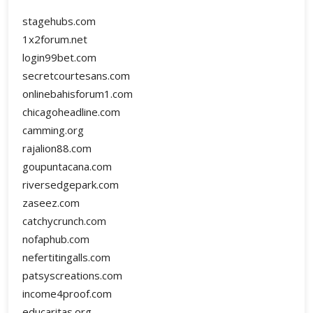
stagehubs.com
1x2forum.net
login99bet.com
secretcourtesans.com
onlinebahisforum1.com
chicagoheadline.com
camming.org
rajalion88.com
goupuntacana.com
riversedgepark.com
zaseez.com
catchycrunch.com
nofaphub.com
nefertitingalls.com
patsyscreations.com
income4proof.com
educaritas.org