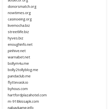
aodecor.org
donorsmatch.org
nowtimes.org
casinoeing.org
livemocha.biz
streetlife.biz
hyves.biz
enoughinfo.net
pinhive.net
warnabet.net
bollym4u.me
bolly2tollyblog.me
pandaclub.me
flyttevask.io
byhous.com
hartfordplazahotel.com
m-918kissapk.com
nabavkame.info