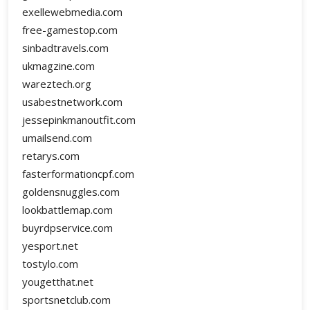
exellewebmedia.com
free-gamestop.com
sinbadtravels.com
ukmagzine.com
wareztech.org
usabestnetwork.com
jessepinkmanoutfit.com
umailsend.com
retarys.com
fasterformationcpf.com
goldensnuggles.com
lookbattlemap.com
buyrdpservice.com
yesport.net
tostylo.com
yougetthat.net
sportsnetclub.com