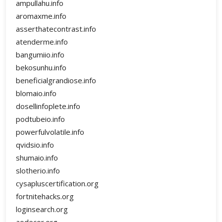
ampullahu.info
aromaxme.info
asserthatecontrast.info
atenderme.info
bangumiio.info
bekosunhu.info
beneficialgrandiose.info
blomaio.info
dosellinfoplete.info
podtubeio.info
powerfulvolatile.info
qvidsio.info
shumaio.info
slotherio.info
cysapluscertification.org
fortnitehacks.org
loginsearch.org