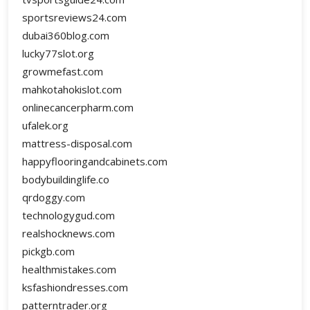
sportsreviews24.com
dubai360blog.com
lucky77slot.org
growmefast.com
mahkotahokislot.com
onlinecancerpharm.com
ufalek.org
mattress-disposal.com
happyflooringandcabinets.com
bodybuildinglife.co
qrdoggy.com
technologygud.com
realshocknews.com
pickgb.com
healthmistakes.com
ksfashiondresses.com
patterntrader.org