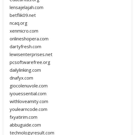
lensajelajah.com
betflik09.net
ncaq.org
xenmicro.com
onlineshopera.com
dartyfresh.com
lewisenterprises.net
pcsoftwarefree.org
dailylinking.com
dnafyx.com
giocolenuvole.com
iyouessential.com
withloveamity.com
youlearncode.com
fxyatirim.com
abbuguide.com
technologyresult.com