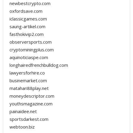
newbestcrypto.com
oxfordsave.com
iclassicgames.com
saung-artikel.com
fasthokivip2.com
observersports.com
cryptominingplus.com
aquinoticiaspe.com
longhairedfrenchbulldog.com
lawyersforhire.co
businemarket.com
matahari88play.net
moneydescriptor.com
youthsmagazine.com
painaidee.net
sportsdarkest.com
webtoon.biz