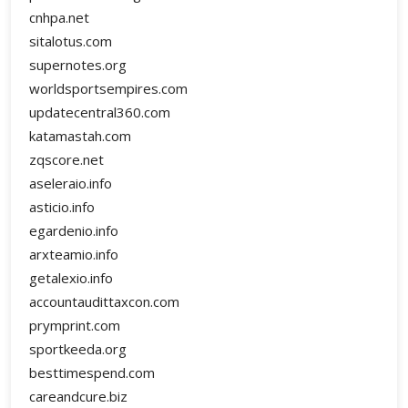
cnhpa.net
sitalotus.com
supernotes.org
worldsportsempires.com
updatecentral360.com
katamastah.com
zqscore.net
aseleraio.info
asticio.info
egardenio.info
arxteamio.info
getalexio.info
accountaudittaxcon.com
prymprint.com
sportkeeda.org
besttimespend.com
careandcure.biz