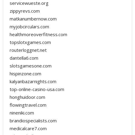
servicewueste.org
zippyrevs.com
matkanumbernow.com
myjobcirculars.com
healthmoreoverfitness.com
topslotxgames.com
routerloggnet.net
dantella6.com
slotsgamesone.com
hispinzone.com
kalyanbazarnights.com
top-online-casino-usa.com
honghuidoor.com
flowingtravel.com
nineniki.com
brandiospecialists.com
medicalcare7.com