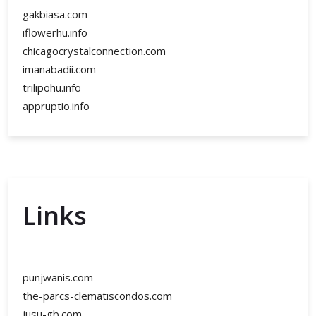
gakbiasa.com
iflowerhu.info
chicagocrystalconnection.com
imanabadii.com
trilipohu.info
appruptio.info
Links
punjwanis.com
the-parcs-clematiscondos.com
jusu-gb.com