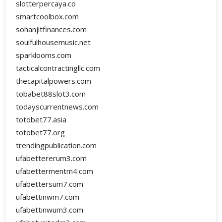
slotterpercaya.co
smartcoolbox.com
sohanjitfinances.com
soulfulhousemusic.net
sparklooms.com
tacticalcontractingllc.com
thecapitalpowers.com
tobabet88slot3.com
todayscurrentnews.com
totobet77.asia
totobet77.org
trendingpublication.com
ufabettererum3.com
ufabettermentm4.com
ufabettersum7.com
ufabettinwm7.com
ufabettinwum3.com