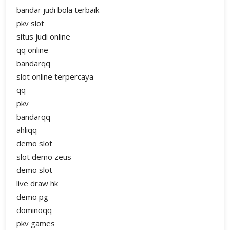
bandar judi bola terbaik
pkv slot
situs judi online
qq online
bandarqq
slot online terpercaya
qq
pkv
bandarqq
ahliqq
demo slot
slot demo zeus
demo slot
live draw hk
demo pg
dominoqq
pkv games