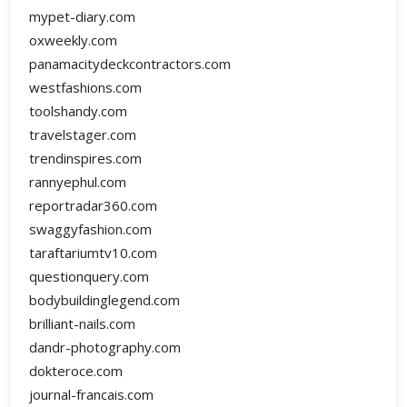
mypet-diary.com
oxweekly.com
panamacitydeckcontractors.com
westfashions.com
toolshandy.com
travelstager.com
trendinspires.com
rannyephul.com
reportradar360.com
swaggyfashion.com
taraftariumtv10.com
questionquery.com
bodybuildinglegend.com
brilliant-nails.com
dandr-photography.com
dokteroce.com
journal-francais.com