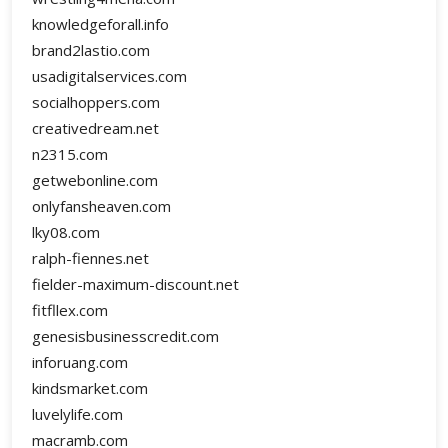
knowledgeforall.info
brand2lastio.com
usadigitalservices.com
socialhoppers.com
creativedream.net
n2315.com
getwebonline.com
onlyfansheaven.com
lky08.com
ralph-fiennes.net
fielder-maximum-discount.net
fitfllex.com
genesisbusinesscredit.com
inforuang.com
kindsmarket.com
luvelylife.com
macramb.com