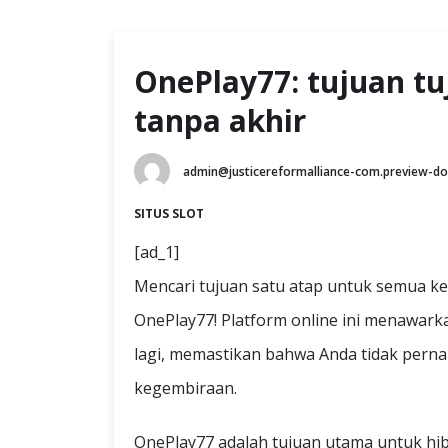
u
OnePlay77: tujuan t
tanpa akhir
admin@justicereformalliance-com.preview-d
SITUS SLOT
[ad_1]
Mencari tujuan satu atap untuk semua keb
OnePlay77! Platform online ini menawark
lagi, memastikan bahwa Anda tidak pern
kegembiraan.
OnePlay77 adalah tujuan utama untuk hi