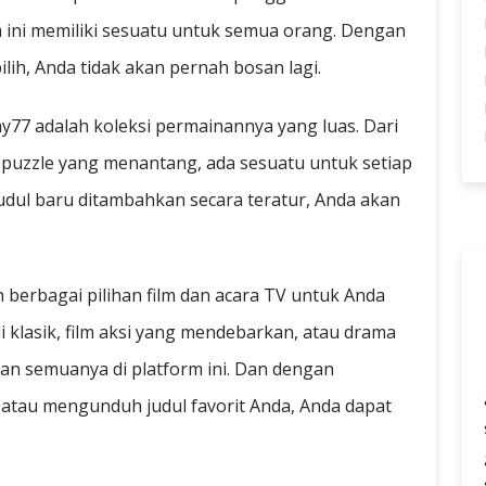
rm ini memiliki sesuatu untuk semua orang. Dengan
lih, Anda tidak akan pernah bosan lagi.
ay77 adalah koleksi permainannya yang luas. Dari
uzzle yang menantang, ada sesuatu untuk setiap
 judul baru ditambahkan secara teratur, Anda akan
berbagai pilihan film dan acara TV untuk Anda
 klasik, film aksi yang mendebarkan, atau drama
 semuanya di platform ini. Dan dengan
tau mengunduh judul favorit Anda, Anda dapat