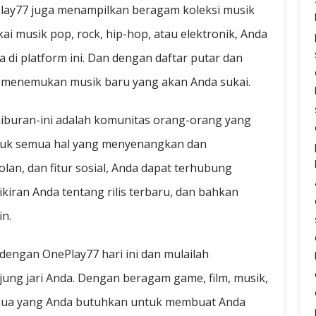
ePlay77 juga menampilkan beragam koleksi musik
i musik pop, rock, hip-hop, atau elektronik, Anda
di platform ini. Dan dengan daftar putar dan
t menemukan musik baru yang akan Anda sukai.
iburan-ini adalah komunitas orang-orang yang
ntuk semua hal yang menyenangkan dan
an, dan fitur sosial, Anda dapat terhubung
ran Anda tentang rilis terbaru, dan bahkan
n.
ngan OnePlay77 hari ini dan mulailah
jung jari Anda. Dengan beragam game, film, musik,
 semua yang Anda butuhkan untuk membuat Anda