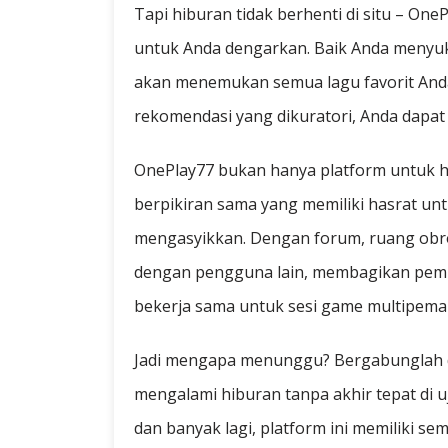
Tapi hiburan tidak berhenti di situ – On
untuk Anda dengarkan. Baik Anda menyuka
akan menemukan semua lagu favorit Anda 
rekomendasi yang dikuratori, Anda dapa
OnePlay77 bukan hanya platform untuk h
berpikiran sama yang memiliki hasrat u
mengasyikkan. Dengan forum, ruang obrol
dengan pengguna lain, membagikan pemiki
bekerja sama untuk sesi game multipemai
Jadi mengapa menunggu? Bergabunglah de
mengalami hiburan tanpa akhir tepat di u
dan banyak lagi, platform ini memiliki