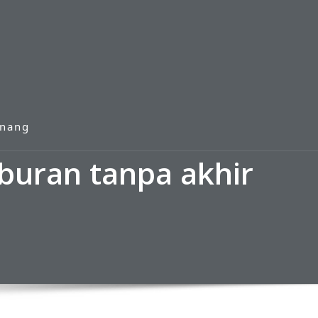
enang
buran tanpa akhir