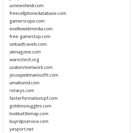
ucnewshindi.com
freecellphonedatabase.com
gamersrope.com
exellewebmedia.com
free-gamestop.com
sinbadtravels.com
ukmagzine.com
wareztech.org
usabestnetwork.com
jessepinkmanoutfit.com
umailsend.com
retarys.com
fasterformationcpf.com
goldensnuggles.com
lookbattlemap.com
buyrdpservice.com
yesport.net