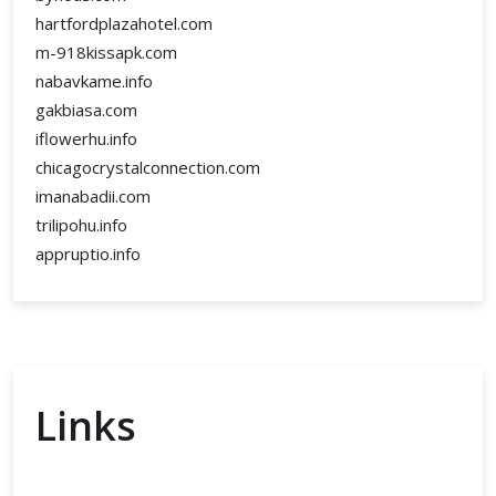
hartfordplazahotel.com
m-918kissapk.com
nabavkame.info
gakbiasa.com
iflowerhu.info
chicagocrystalconnection.com
imanabadii.com
trilipohu.info
appruptio.info
Links