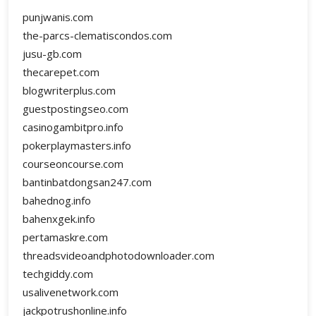
punjwanis.com
the-parcs-clematiscondos.com
jusu-gb.com
thecarepet.com
blogwriterplus.com
guestpostingseo.com
casinogambitpro.info
pokerplaymasters.info
courseoncourse.com
bantinbatdongsan247.com
bahednog.info
bahenxgek.info
pertamaskre.com
threadsvideoandphotodownloader.com
techgiddy.com
usalivenetwork.com
jackpotrushonline.info