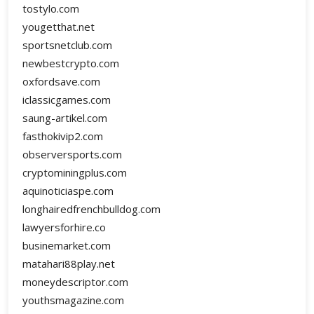
tostylo.com
yougetthat.net
sportsnetclub.com
newbestcrypto.com
oxfordsave.com
iclassicgames.com
saung-artikel.com
fasthokivip2.com
observersports.com
cryptominingplus.com
aquinoticiaspe.com
longhairedfrenchbulldog.com
lawyersforhire.co
businemarket.com
matahari88play.net
moneydescriptor.com
youthsmagazine.com