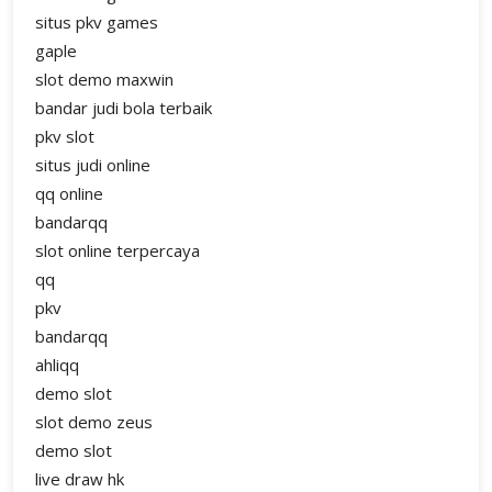
situs pkv games
gaple
slot demo maxwin
bandar judi bola terbaik
pkv slot
situs judi online
qq online
bandarqq
slot online terpercaya
qq
pkv
bandarqq
ahliqq
demo slot
slot demo zeus
demo slot
live draw hk