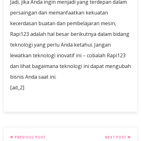
Jadi, jika Anda ingin menjadi yang terdepan dalam
persaingan dan memanfaatkan kekuatan
kecerdasan buatan dan pembelajaran mesin,
Rapi123 adalah hal besar berikutnya dalam bidang
teknologi yang perlu Anda ketahui. Jangan
lewatkan teknologi inovatif ini – cobalah Rapi123
dan lihat bagaimana teknologi ini dapat mengubah
bisnis Anda saat ini.
[ad_2]
PREVIOUS POST
NEXT POST