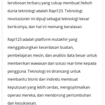
terobosan terbaru yang cukup membuat heboh
dunia teknologi adalah Rapi123. Teknologi
revolusioner ini dipuji sebagai teknologi besar
berikutnya, dan hal ini memang beralasan.
Rapi123 adalah platform mutakhir yang
menggabungkan kecerdasan buatan,
pembelajaran mesin, dan analisis data besar untuk
memberikan wawasan dan solusi real-time kepada
pengguna. Teknologi ini dirancang untuk
membantu bisnis dan individu membuat
keputusan yang lebih cerdas, mengoptimalkan
operasi mereka, dan mendorong pertumbuhan
dan kesuksesan.