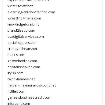
writerscraft.net
elearning-childprotection.com
wrestling4mena.com
knowledgeforall.info
brand2lastio.com
usadigitalservices.com
socialhoppers.com
creativedream.net
n2315.com
getwebonline.com
onlyfansheaven.com
lky08.com
ralph-fiennes.net
fielder-maximum-discount.net
fitfllex.com
genesisbusinesscredit.com
inforuang.com