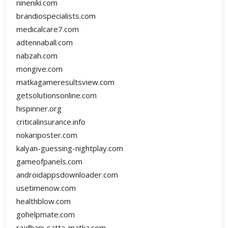
nineniki.com
brandiospecialists.com
medicalcare7.com
adtennaball.com
nabzah.com
mongive.com
matkagameresultsview.com
getsolutionsonline.com
hispinner.org
criticalinsurance.info
nokariposter.com
kalyan-guessing-nightplay.com
gameofpanels.com
androidappsdownloader.com
usetimenow.com
healthblow.com
gohelpmate.com
rajdhani-satta-matka.com