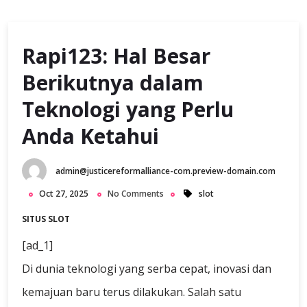
Rapi123: Hal Besar
Berikutnya dalam
Teknologi yang Perlu
Anda Ketahui
admin@justicereformalliance-com.preview-domain.com
Oct 27, 2025
No Comments
slot
SITUS SLOT
[ad_1]
Di dunia teknologi yang serba cepat, inovasi dan
kemajuan baru terus dilakukan. Salah satu