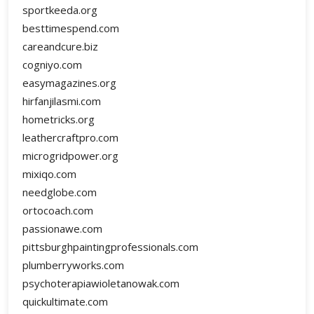
sportkeeda.org
besttimespend.com
careandcure.biz
cogniyo.com
easymagazines.org
hirfanjilasmi.com
hometricks.org
leathercraftpro.com
microgridpower.org
mixiqo.com
needglobe.com
ortocoach.com
passionawe.com
pittsburghpaintingprofessionals.com
plumberryworks.com
psychoterapiawioletanowak.com
quickultimate.com