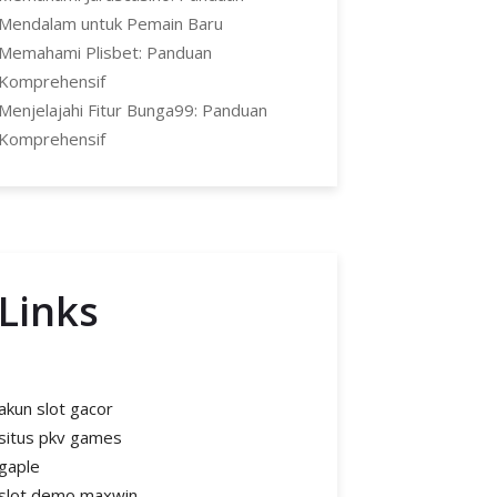
Mendalam untuk Pemain Baru
Memahami Plisbet: Panduan
Komprehensif
Menjelajahi Fitur Bunga99: Panduan
Komprehensif
Links
akun slot gacor
situs pkv games
gaple
slot demo maxwin