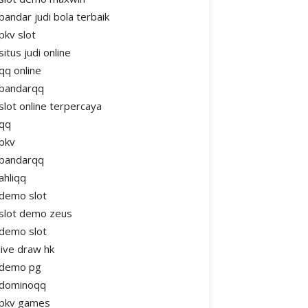
bandar judi bola terbaik
pkv slot
situs judi online
qq online
bandarqq
slot online terpercaya
qq
pkv
bandarqq
ahliqq
demo slot
slot demo zeus
demo slot
live draw hk
demo pg
dominoqq
pkv games