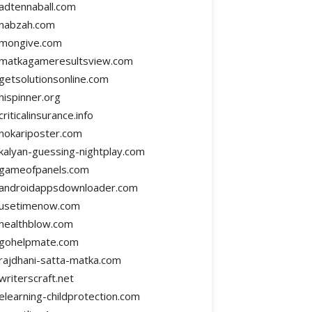
adtennaball.com
nabzah.com
mongive.com
matkagameresultsview.com
getsolutionsonline.com
hispinner.org
criticalinsurance.info
nokariposter.com
kalyan-guessing-nightplay.com
gameofpanels.com
androidappsdownloader.com
usetimenow.com
healthblow.com
gohelpmate.com
rajdhani-satta-matka.com
writerscraft.net
elearning-childprotection.com