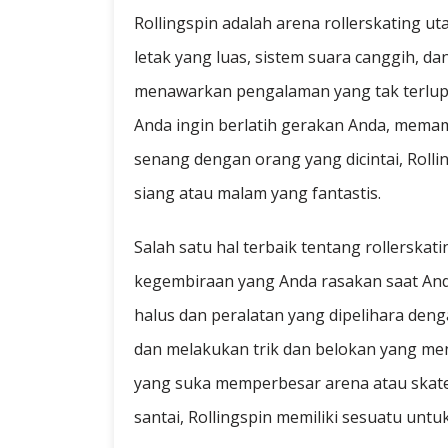
Rollingspin adalah arena rollerskating ut
letak yang luas, sistem suara canggih, d
menawarkan pengalaman yang tak terlupa
Anda ingin berlatih gerakan Anda, mema
senang dengan orang yang dicintai, Roll
siang atau malam yang fantastis.
Salah satu hal terbaik tentang rollerskat
kegembiraan yang Anda rasakan saat And
halus dan peralatan yang dipelihara de
dan melakukan trik dan belokan yang me
yang suka memperbesar arena atau skater
santai, Rollingspin memiliki sesuatu unt