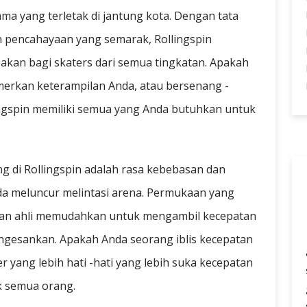
ama yang terletak di jantung kota. Dengan tata
an pencahayaan yang semarak, Rollingspin
kan bagi skaters dari semua tingkatan. Apakah
merkan keterampilan Anda, atau bersenang -
ingspin memiliki semua yang Anda butuhkan untuk
ing di Rollingspin adalah rasa kebebasan dan
a meluncur melintasi arena. Permukaan yang
ngan ahli memudahkan untuk mengambil kecepatan
ngesankan. Apakah Anda seorang iblis kecepatan
 yang lebih hati -hati yang lebih suka kecepatan
uk semua orang.