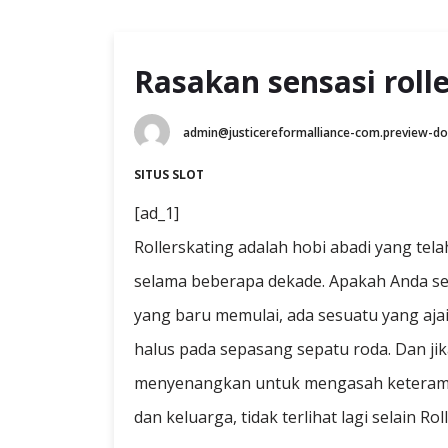
u
Rasakan sensasi rolle
admin@justicereformalliance-com.preview-d
SITUS SLOT
[ad_1]
Rollerskating adalah hobi abadi yang tela
selama beberapa dekade. Apakah Anda s
yang baru memulai, ada sesuatu yang aja
halus pada sepasang sepatu roda. Dan j
menyenangkan untuk mengasah keteramp
dan keluarga, tidak terlihat lagi selain Rol