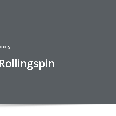
enang
Rollingspin