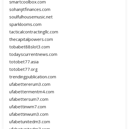
smartcoolbox.com
sohanjitfinances.com
soulfulhousemusic.net
sparklooms.com
tacticalcontractingllc.com
thecapitalpowers.com
tobabet88slot3.com
todayscurrentnews.com
totobet77.asia
totobet77.org
trendingpublication.com
ufabettererum3.com
ufabettermentm4.com
ufabettersum7.com
ufabettinwm7.com
ufabettinwum3.com
ufabetunitedm3.com