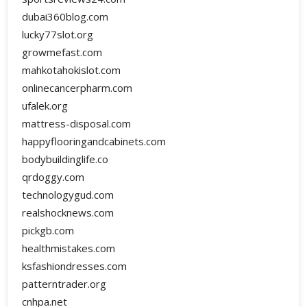
dubai360blog.com
lucky77slot.org
growmefast.com
mahkotahokislot.com
onlinecancerpharm.com
ufalek.org
mattress-disposal.com
happyflooringandcabinets.com
bodybuildinglife.co
qrdoggy.com
technologygud.com
realshocknews.com
pickgb.com
healthmistakes.com
ksfashiondresses.com
patterntrader.org
cnhpa.net