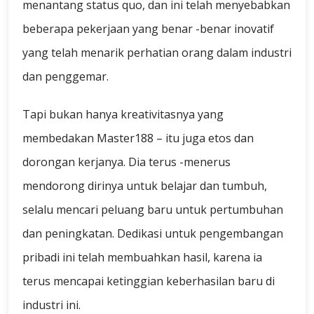
menantang status quo, dan ini telah menyebabkan
beberapa pekerjaan yang benar -benar inovatif
yang telah menarik perhatian orang dalam industri
dan penggemar.
Tapi bukan hanya kreativitasnya yang
membedakan Master188 – itu juga etos dan
dorongan kerjanya. Dia terus -menerus
mendorong dirinya untuk belajar dan tumbuh,
selalu mencari peluang baru untuk pertumbuhan
dan peningkatan. Dedikasi untuk pengembangan
pribadi ini telah membuahkan hasil, karena ia
terus mencapai ketinggian keberhasilan baru di
industri ini.