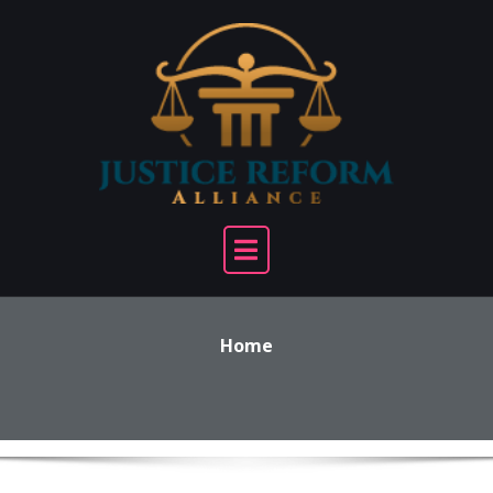
Skip
to
content
Temui Master188: Bintang yang Meningkat
di Dunia [Industry]
Home