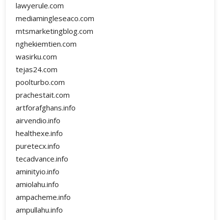
lawyerule.com
mediamingleseaco.com
mtsmarketingblog.com
nghekiemtien.com
wasirku.com
tejas24.com
poolturbo.com
prachestait.com
artforafghans.info
airvendio.info
healthexe.info
puretecx.info
tecadvance.info
aminityio.info
amiolahu.info
ampacheme.info
ampullahu.info