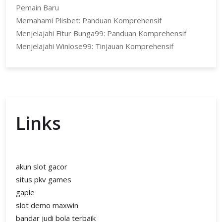
Pemain Baru
Memahami Plisbet: Panduan Komprehensif
Menjelajahi Fitur Bunga99: Panduan Komprehensif
Menjelajahi Winlose99: Tinjauan Komprehensif
Links
akun slot gacor
situs pkv games
gaple
slot demo maxwin
bandar judi bola terbaik