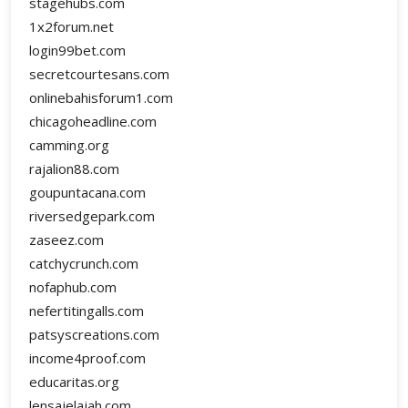
stagehubs.com
1x2forum.net
login99bet.com
secretcourtesans.com
onlinebahisforum1.com
chicagoheadline.com
camming.org
rajalion88.com
goupuntacana.com
riversedgepark.com
zaseez.com
catchycrunch.com
nofaphub.com
nefertitingalls.com
patsyscreations.com
income4proof.com
educaritas.org
lensajelajah.com