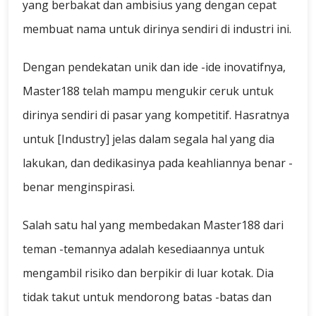
yang berbakat dan ambisius yang dengan cepat
membuat nama untuk dirinya sendiri di industri ini.
Dengan pendekatan unik dan ide -ide inovatifnya,
Master188 telah mampu mengukir ceruk untuk
dirinya sendiri di pasar yang kompetitif. Hasratnya
untuk [Industry] jelas dalam segala hal yang dia
lakukan, dan dedikasinya pada keahliannya benar -
benar menginspirasi.
Salah satu hal yang membedakan Master188 dari
teman -temannya adalah kesediaannya untuk
mengambil risiko dan berpikir di luar kotak. Dia
tidak takut untuk mendorong batas -batas dan