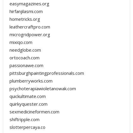
easymagazines.org
hirfanjilasmi.com
hometricks.org
leathercraftpro.com
microgridpower.org
mixiqo.com
needglobe.com
ortocoach.com
passionawe.com
pittsburghpaintingprofessionals.com
plumberryworks.com
psychoterapiawioletanowak.com
quickultimate.com
quirkyquester.com
sexmedicineformen.com
shiftripple.com
slotterpercaya.co