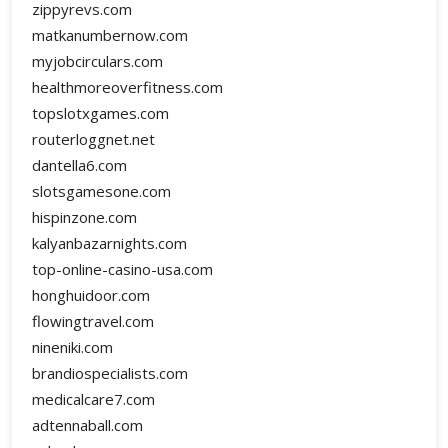
zippyrevs.com
matkanumbernow.com
myjobcirculars.com
healthmoreoverfitness.com
topslotxgames.com
routerloggnet.net
dantella6.com
slotsgamesone.com
hispinzone.com
kalyanbazarnights.com
top-online-casino-usa.com
honghuidoor.com
flowingtravel.com
nineniki.com
brandiospecialists.com
medicalcare7.com
adtennaball.com