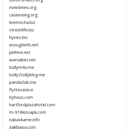
nowtimes.org
casinoeing.org
livemocha.biz
streetlife.biz
hyves.biz
enoughinfo.net
pinhive.net
warnabet.net
bollym4u.me
bolly2tollyblog.me
pandaclub.me
flyttevask.io
byhous.com
hartfordplazahotel.com
m-918kissapk.com
nabavkame.info
gakbiasa.com