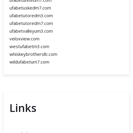
ufabetunitedm7.com
ufabetuskedm7.com
ufabetutoredm3.com
ufabetutoredm7.com
ufabetvalleyum3.com
veloxview.com
westufabetm3.com
whiskeybrothersllc.com
wildufabetum7.com
Links