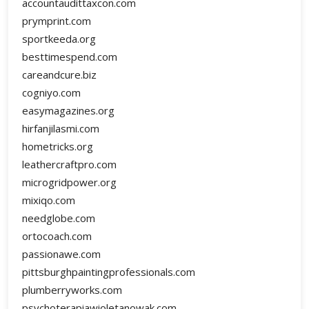
accountaudittaxcon.com
prymprint.com
sportkeeda.org
besttimespend.com
careandcure.biz
cogniyo.com
easymagazines.org
hirfanjilasmi.com
hometricks.org
leathercraftpro.com
microgridpower.org
mixiqo.com
needglobe.com
ortocoach.com
passionawe.com
pittsburghpaintingprofessionals.com
plumberryworks.com
psychoterapiawioletanowak.com