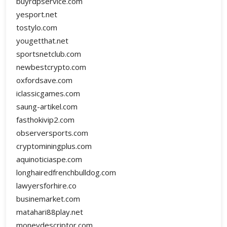
buyrdpservice.com
yesport.net
tostylo.com
yougetthat.net
sportsnetclub.com
newbestcrypto.com
oxfordsave.com
iclassicgames.com
saung-artikel.com
fasthokivip2.com
observersports.com
cryptominingplus.com
aquinoticiaspe.com
longhairedfrenchbulldog.com
lawyersforhire.co
businemarket.com
matahari88play.net
moneydescriptor.com