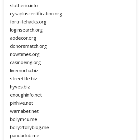
slotherio.info
cysapluscertification.org
fortnitehacks.org
loginsearch.org
aodecor.org
donorsmatch.org
nowtimes.org
casinoeing.org
livemocha.biz
streetlife.biz
hyves.biz
enoughinfo.net
pinhive.net
warnabet.net
bollym4u.me
bolly2tollyblog.me
pandaclub.me