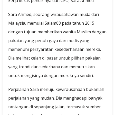
kerja keras pendirinya dan CEO, Sara Ahmed.
Sara Ahmed, seorang wirausahawan muda dari
Malaysia, memulai Salam88 pada tahun 2015
dengan tujuan memberikan wanita Muslim dengan
pakaian yang penuh gaya dan modis yang
memenuhi persyaratan kesederhanaan mereka.
Dia melihat celah di pasar untuk pilihan pakaian
yang trendi dan sederhana dan memutuskan
untuk mengisinya dengan mereknya sendiri.
Perjalanan Sara menuju kewirausahaan bukanlah
perjalanan yang mudah. Dia menghadapi banyak
tantangan di sepanjang jalan, termasuk sumber