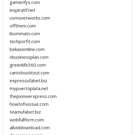
gamerifys.com
inspiratif.net
vsmsnetworks.com
offthem.com
ibommatv.com
techporfit.com
bekasionline.com
nbusinessplan.com
greenlife360.com
cantshoutitout.com
expressufabet.biz
mypuertoplata.net
thepioneerxpress.com
howtofixissue.com
teamufabet.biz
webfullform.com
allviddownload.com