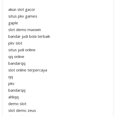
akun slot gacor
situs pkv games
gaple
slot demo maxwin
bandar judi bola terbaik
pkv slot
situs judi online
qq online
bandarqq
slot online terpercaya
qq
pkv
bandarqq
ahliqq
demo slot
slot demo zeus