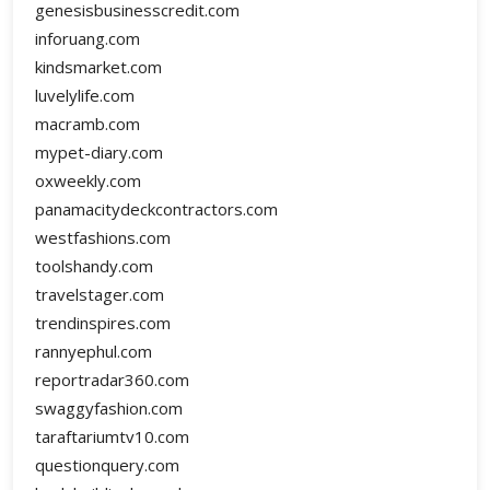
genesisbusinesscredit.com
inforuang.com
kindsmarket.com
luvelylife.com
macramb.com
mypet-diary.com
oxweekly.com
panamacitydeckcontractors.com
westfashions.com
toolshandy.com
travelstager.com
trendinspires.com
rannyephul.com
reportradar360.com
swaggyfashion.com
taraftariumtv10.com
questionquery.com