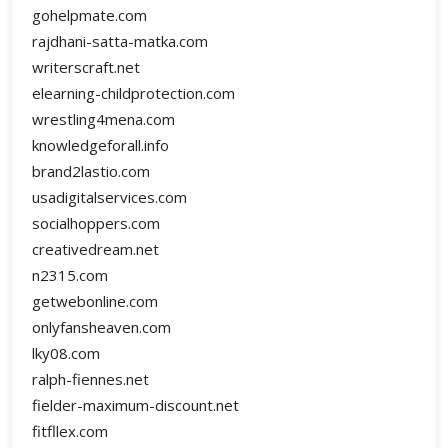
gohelpmate.com
rajdhani-satta-matka.com
writerscraft.net
elearning-childprotection.com
wrestling4mena.com
knowledgeforall.info
brand2lastio.com
usadigitalservices.com
socialhoppers.com
creativedream.net
n2315.com
getwebonline.com
onlyfansheaven.com
lky08.com
ralph-fiennes.net
fielder-maximum-discount.net
fitfllex.com