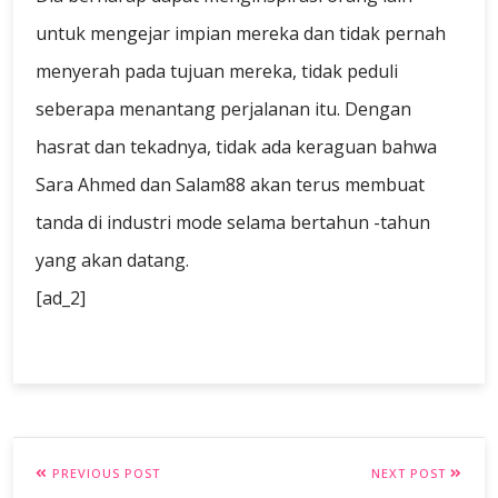
untuk mengejar impian mereka dan tidak pernah
menyerah pada tujuan mereka, tidak peduli
seberapa menantang perjalanan itu. Dengan
hasrat dan tekadnya, tidak ada keraguan bahwa
Sara Ahmed dan Salam88 akan terus membuat
tanda di industri mode selama bertahun -tahun
yang akan datang.
[ad_2]
PREVIOUS POST
NEXT POST