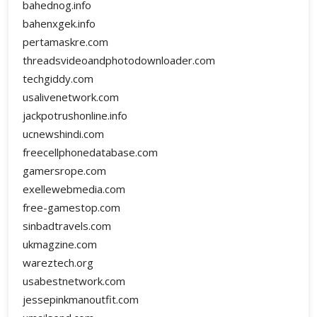
bahednog.info
bahenxgek.info
pertamaskre.com
threadsvideoandphotodownloader.com
techgiddy.com
usalivenetwork.com
jackpotrushonline.info
ucnewshindi.com
freecellphonedatabase.com
gamersrope.com
exellewebmedia.com
free-gamestop.com
sinbadtravels.com
ukmagzine.com
wareztech.org
usabestnetwork.com
jessepinkmanoutfit.com