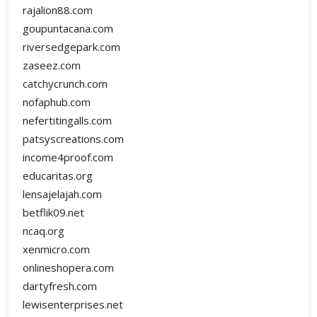
rajalion88.com
goupuntacana.com
riversedgepark.com
zaseez.com
catchycrunch.com
nofaphub.com
nefertitingalls.com
patsyscreations.com
income4proof.com
educaritas.org
lensajelajah.com
betflik09.net
ncaq.org
xenmicro.com
onlineshopera.com
dartyfresh.com
lewisenterprises.net