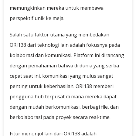
memungkinkan mereka untuk membawa
perspektif unik ke meja.
Salah satu faktor utama yang membedakan
ORI138 dari teknologi lain adalah fokusnya pada
kolaborasi dan komunikasi. Platform ini dirancang
dengan pemahaman bahwa di dunia yang serba
cepat saat ini, komunikasi yang mulus sangat
penting untuk keberhasilan. ORI138 memberi
pengguna hub terpusat di mana mereka dapat
dengan mudah berkomunikasi, berbagi file, dan
berkolaborasi pada proyek secara real-time.
Fitur menonjol lain dari ORI138 adalah