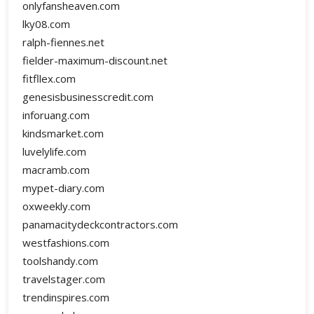
onlyfansheaven.com
lky08.com
ralph-fiennes.net
fielder-maximum-discount.net
fitfllex.com
genesisbusinesscredit.com
inforuang.com
kindsmarket.com
luvelylife.com
macramb.com
mypet-diary.com
oxweekly.com
panamacitydeckcontractors.com
westfashions.com
toolshandy.com
travelstager.com
trendinspires.com