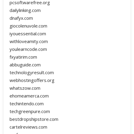
pcsoftwarefree.org
dailylinking.com
dnafyx.com
giocolenuvole.com
iyouessential.com
withloveamity.com
youlearncode.com
fxyatirim.com
abbuguide.com
technologyresult.com
webhostingoffers.org
whatszow.com
ehomeamerca.com
techintendo.com
techgreenpure.com
bestdropshipstore.com
cartelreviews.com