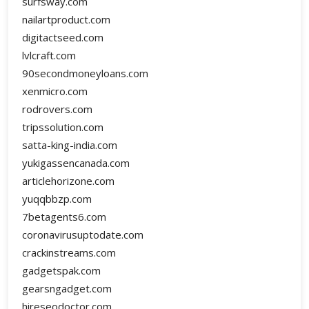
surfsway.com
nailartproduct.com
digitactseed.com
lvlcraft.com
90secondmoneyloans.com
xenmicro.com
rodrovers.com
tripssolution.com
satta-king-india.com
yukigassencanada.com
articlehorizone.com
yuqqbbzp.com
7betagents6.com
coronavirusuptodate.com
crackinstreams.com
gadgetspak.com
gearsngadget.com
hireseodoctor.com