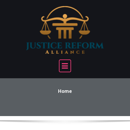
Skip
to
content
Temukan Asal usul Ori138: Melihat lebih
dekat pada Teknologi Revolusioner
Home