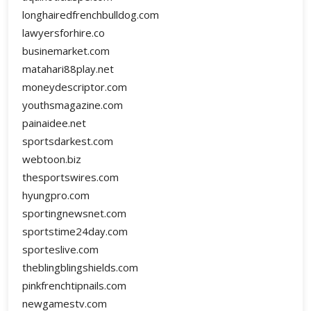
longhairedfrenchbulldog.com
lawyersforhire.co
businemarket.com
matahari88play.net
moneydescriptor.com
youthsmagazine.com
painaidee.net
sportsdarkest.com
webtoon.biz
thesportswires.com
hyungpro.com
sportingnewsnet.com
sportstime24day.com
sporteslive.com
theblingblingshields.com
pinkfrenchtipnails.com
newgamestv.com