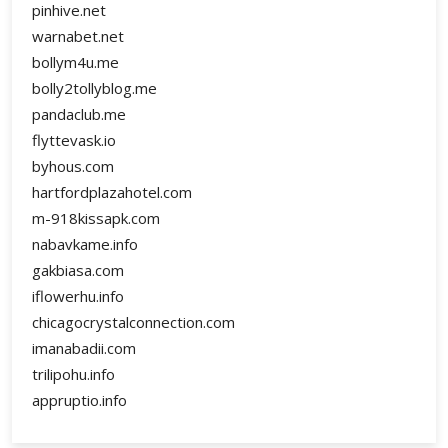
pinhive.net
warnabet.net
bollym4u.me
bolly2tollyblog.me
pandaclub.me
flyttevask.io
byhous.com
hartfordplazahotel.com
m-918kissapk.com
nabavkame.info
gakbiasa.com
iflowerhu.info
chicagocrystalconnection.com
imanabadii.com
trilipohu.info
appruptio.info