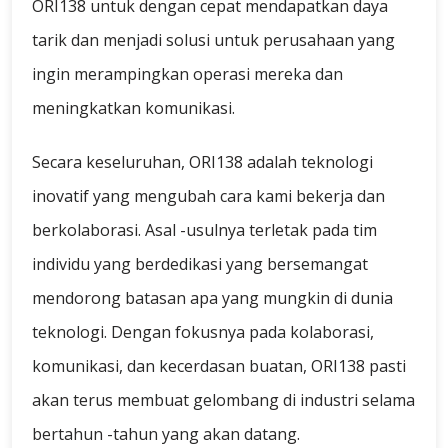
ORI138 untuk dengan cepat mendapatkan daya
tarik dan menjadi solusi untuk perusahaan yang
ingin merampingkan operasi mereka dan
meningkatkan komunikasi.
Secara keseluruhan, ORI138 adalah teknologi
inovatif yang mengubah cara kami bekerja dan
berkolaborasi. Asal -usulnya terletak pada tim
individu yang berdedikasi yang bersemangat
mendorong batasan apa yang mungkin di dunia
teknologi. Dengan fokusnya pada kolaborasi,
komunikasi, dan kecerdasan buatan, ORI138 pasti
akan terus membuat gelombang di industri selama
bertahun -tahun yang akan datang.