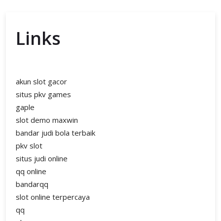
Links
akun slot gacor
situs pkv games
gaple
slot demo maxwin
bandar judi bola terbaik
pkv slot
situs judi online
qq online
bandarqq
slot online terpercaya
qq