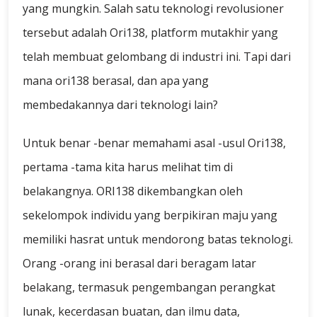
yang mungkin. Salah satu teknologi revolusioner
tersebut adalah Ori138, platform mutakhir yang
telah membuat gelombang di industri ini. Tapi dari
mana ori138 berasal, dan apa yang
membedakannya dari teknologi lain?
Untuk benar -benar memahami asal -usul Ori138,
pertama -tama kita harus melihat tim di
belakangnya. ORI138 dikembangkan oleh
sekelompok individu yang berpikiran maju yang
memiliki hasrat untuk mendorong batas teknologi.
Orang -orang ini berasal dari beragam latar
belakang, termasuk pengembangan perangkat
lunak, kecerdasan buatan, dan ilmu data,