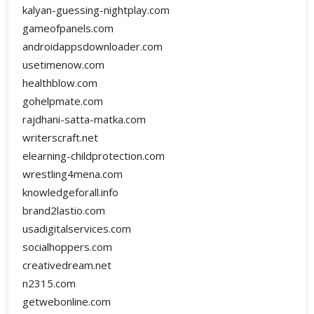
kalyan-guessing-nightplay.com
gameofpanels.com
androidappsdownloader.com
usetimenow.com
healthblow.com
gohelpmate.com
rajdhani-satta-matka.com
writerscraft.net
elearning-childprotection.com
wrestling4mena.com
knowledgeforall.info
brand2lastio.com
usadigitalservices.com
socialhoppers.com
creativedream.net
n2315.com
getwebonline.com