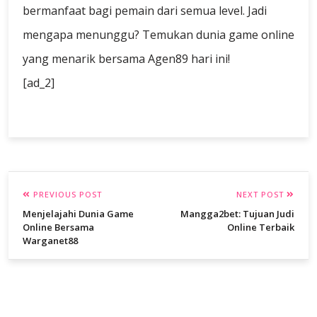
bermanfaat bagi pemain dari semua level. Jadi
mengapa menunggu? Temukan dunia game online
yang menarik bersama Agen89 hari ini!
[ad_2]
PREVIOUS POST
NEXT POST
Menjelajahi Dunia Game
Mangga2bet: Tujuan Judi
Online Bersama
Online Terbaik
Warganet88