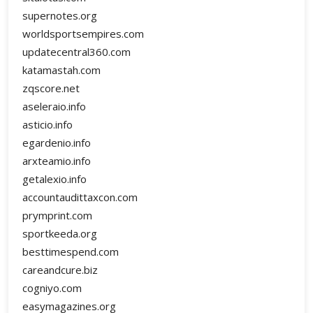
supernotes.org
worldsportsempires.com
updatecentral360.com
katamastah.com
zqscore.net
aseleraio.info
asticio.info
egardenio.info
arxteamio.info
getalexio.info
accountaudittaxcon.com
prymprint.com
sportkeeda.org
besttimespend.com
careandcure.biz
cogniyo.com
easymagazines.org