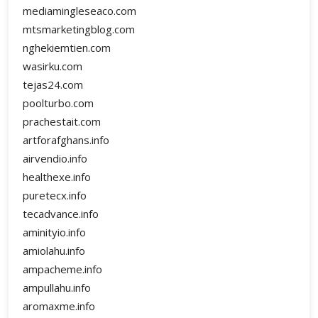
mediamingleseaco.com
mtsmarketingblog.com
nghekiemtien.com
wasirku.com
tejas24.com
poolturbo.com
prachestait.com
artforafghans.info
airvendio.info
healthexe.info
puretecx.info
tecadvance.info
aminityio.info
amiolahu.info
ampacheme.info
ampullahu.info
aromaxme.info