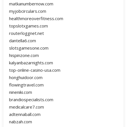
matkanumbernow.com
myjobcirculars.com
healthmoreoverfitness.com
topslotxgames.com
routerloggnet.net
dantella6.com
slotsgamesone.com
hispinzone.com
kalyanbazarnights.com
top-online-casino-usa.com
honghuidoor.com
flowingtravel.com
nineniki.com
brandiospecialists.com
medicalcare7.com
adtennaball.com
nabzah.com