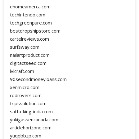
ehomeamerca.com
techintendo.com
techgreenpure.com
bestdropshipstore.com
cartelreviews.com
surfsway.com
nailartproduct.com
digitactseed.com
lvlcraft.com
90secondmoneyloans.com
xenmicro.com
rodrovers.com
tripssolution.com
satta-king-india.com
yukigassencanada.com
articlehorizone.com
yuqqbbzp.com