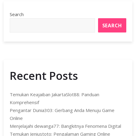
Search
SEARCH
Recent Posts
Temukan Keajaiban JakartaSlot88: Panduan
Komprehensif
Pengantar Dunia303: Gerbang Anda Menuju Game
Online
Menjelajahi dewanga77: Bangkitnya Fenomena Digital
Temukan Jeniustoto: Pengalaman Gaming Online