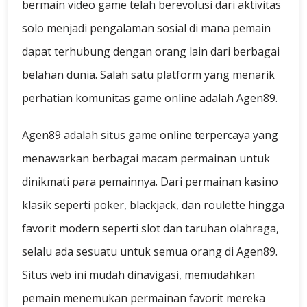
bermain video game telah berevolusi dari aktivitas
solo menjadi pengalaman sosial di mana pemain
dapat terhubung dengan orang lain dari berbagai
belahan dunia. Salah satu platform yang menarik
perhatian komunitas game online adalah Agen89.
Agen89 adalah situs game online terpercaya yang
menawarkan berbagai macam permainan untuk
dinikmati para pemainnya. Dari permainan kasino
klasik seperti poker, blackjack, dan roulette hingga
favorit modern seperti slot dan taruhan olahraga,
selalu ada sesuatu untuk semua orang di Agen89.
Situs web ini mudah dinavigasi, memudahkan
pemain menemukan permainan favorit mereka