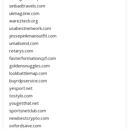
sinbadtravels.com
ukmagzine.com
wareztech.org
usabestnetwork.com
jessepinkmanoutfit.com
umailsend.com
retarys.com
fasterformationcpf.com
goldensnuggles.com
lookbattlemap.com
buyrdpservice.com
yesport.net
tostylo.com
yougetthat.net
sportsnetclub.com
newbestcrypto.com
oxfordsave.com