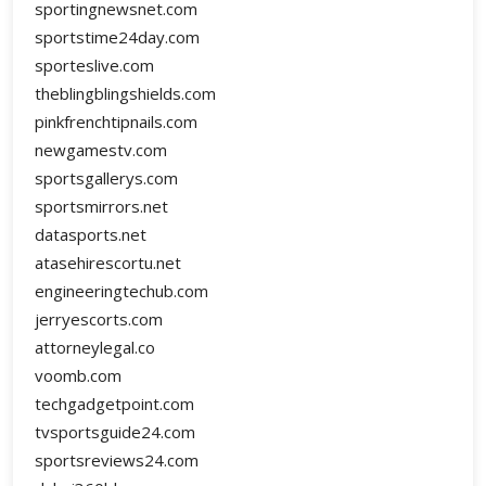
sportingnewsnet.com
sportstime24day.com
sporteslive.com
theblingblingshields.com
pinkfrenchtipnails.com
newgamestv.com
sportsgallerys.com
sportsmirrors.net
datasports.net
atasehirescortu.net
engineeringtechub.com
jerryescorts.com
attorneylegal.co
voomb.com
techgadgetpoint.com
tvsportsguide24.com
sportsreviews24.com