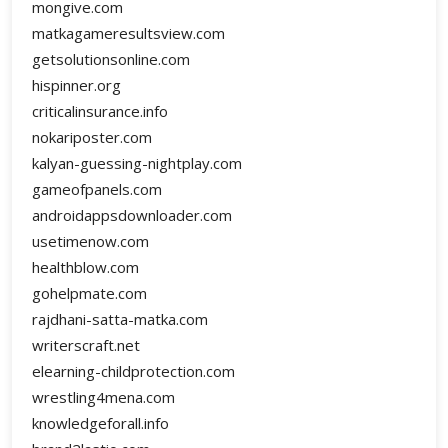
mongive.com
matkagameresultsview.com
getsolutionsonline.com
hispinner.org
criticalinsurance.info
nokariposter.com
kalyan-guessing-nightplay.com
gameofpanels.com
androidappsdownloader.com
usetimenow.com
healthblow.com
gohelpmate.com
rajdhani-satta-matka.com
writerscraft.net
elearning-childprotection.com
wrestling4mena.com
knowledgeforall.info