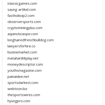
iclassicgames.com
saung-artikel.com
fasthokivip2.com
observersports.com
cryptominingplus.com
aquinoticiaspe.com
longhairedfrenchbulldog.com
lawyersforhire.co
businemarket.com
matahari88play.net
moneydescriptor.com
youthsmagazine.com
painaidee.net
sportsdarkest.com
webtoon.biz
thesportswires.com
hyungpro.com