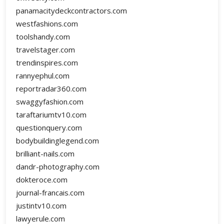
panamacitydeckcontractors.com
westfashions.com
toolshandy.com
travelstager.com
trendinspires.com
rannyephul.com
reportradar360.com
swaggyfashion.com
taraftariumtv10.com
questionquery.com
bodybuildinglegend.com
brilliant-nails.com
dandr-photography.com
dokteroce.com
journal-francais.com
justintv10.com
lawyerule.com