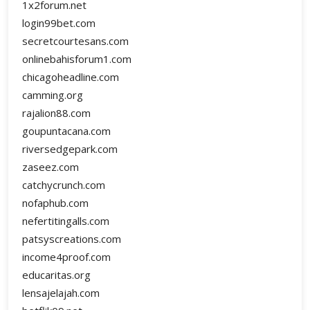
1x2forum.net
login99bet.com
secretcourtesans.com
onlinebahisforum1.com
chicagoheadline.com
camming.org
rajalion88.com
goupuntacana.com
riversedgepark.com
zaseez.com
catchycrunch.com
nofaphub.com
nefertitingalls.com
patsyscreations.com
income4proof.com
educaritas.org
lensajelajah.com