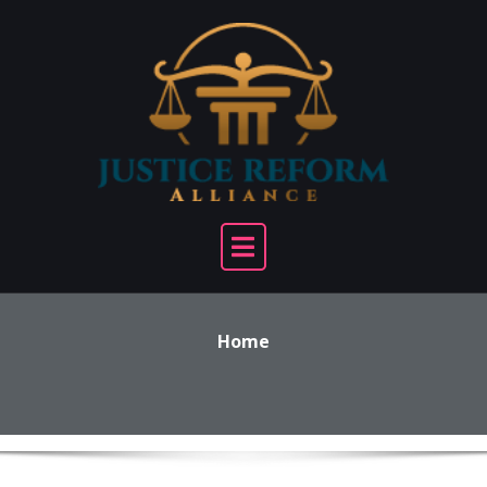
Skip
to
content
Temukan Dunia Permainan Online Seru
bersama Agen89
Home