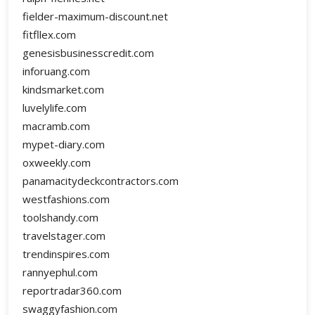
fielder-maximum-discount.net
fitfllex.com
genesisbusinesscredit.com
inforuang.com
kindsmarket.com
luvelylife.com
macramb.com
mypet-diary.com
oxweekly.com
panamacitydeckcontractors.com
westfashions.com
toolshandy.com
travelstager.com
trendinspires.com
rannyephul.com
reportradar360.com
swaggyfashion.com