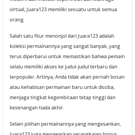
virtual, Juara123 memiliki sesuatu untuk semua
orang.
Salah satu fitur menonjol dari Juara123 adalah
koleksi permainannya yang sangat banyak, yang
terus diperbarui untuk memastikan bahwa pemain
selalu memiliki akses ke judul-judul terbaru dan
terpopuler. Artinya, Anda tidak akan pernah bosan
atau kehabisan permainan baru untuk dicoba,
menjaga tingkat kegembiraan tetap tinggi dan
kesenangan tiada akhir.
Selain pilihan permainannya yang mengesankan,
Juara123 juga menawarkan serangkaian bonus