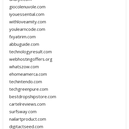
giocolenuvole.com
iyouessential.com
withloveamity.com
youlearncode.com
fxyatirim.com
abbuguide.com
technologyresult.com
webhostingoffers.org
whatszow.com
ehomeamerca.com
techintendo.com
techgreenpure.com
bestdropshipstore.com
cartelreviews.com
surfsway.com
nailartproduct.com
digitactseed.com