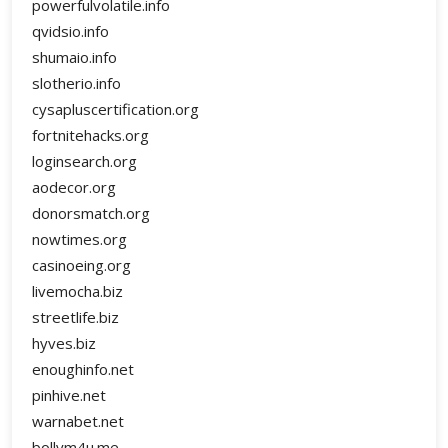
powerfulvolatile.info
qvidsio.info
shumaio.info
slotherio.info
cysapluscertification.org
fortnitehacks.org
loginsearch.org
aodecor.org
donorsmatch.org
nowtimes.org
casinoeing.org
livemocha.biz
streetlife.biz
hyves.biz
enoughinfo.net
pinhive.net
warnabet.net
bollym4u.me