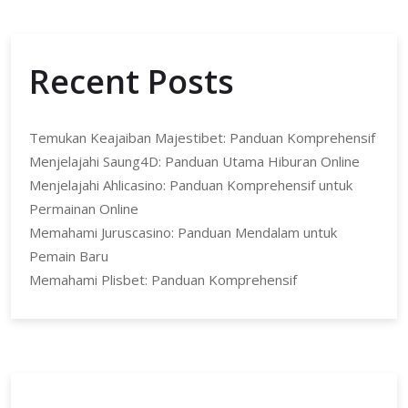
Recent Posts
Temukan Keajaiban Majestibet: Panduan Komprehensif
Menjelajahi Saung4D: Panduan Utama Hiburan Online
Menjelajahi Ahlicasino: Panduan Komprehensif untuk
Permainan Online
Memahami Juruscasino: Panduan Mendalam untuk
Pemain Baru
Memahami Plisbet: Panduan Komprehensif