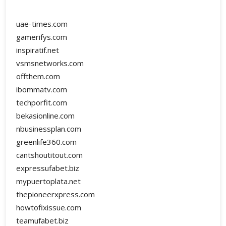
uae-times.com
gamerifys.com
inspiratif.net
vsmsnetworks.com
offthem.com
ibommatv.com
techporfit.com
bekasionline.com
nbusinessplan.com
greenlife360.com
cantshoutitout.com
expressufabet.biz
mypuertoplata.net
thepioneerxpress.com
howtofixissue.com
teamufabet.biz