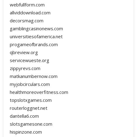
webfullform.com
allviddownload.com
decorsmag.com
gamblingcasinonews.com
universitiesofamerica.net
progameofbrands.com
qbreview.org
servicewueste.org
zippyrevs.com
matkanumbernow.com
myjobcirculars.com
healthmoreoverfitness.com
topslotxgames.com
routerloggnet.net
dantella6.com
slotsgamesone.com
hispinzone.com