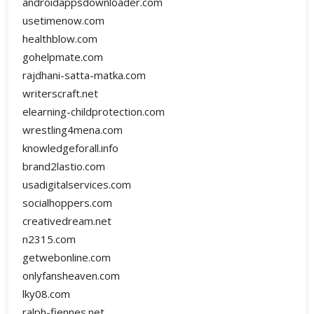
androidappsdownloader.com
usetimenow.com
healthblow.com
gohelpmate.com
rajdhani-satta-matka.com
writerscraft.net
elearning-childprotection.com
wrestling4mena.com
knowledgeforall.info
brand2lastio.com
usadigitalservices.com
socialhoppers.com
creativedream.net
n2315.com
getwebonline.com
onlyfansheaven.com
lky08.com
ralph-fiennes.net