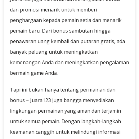
dan promosi menarik untuk memberi
penghargaan kepada pemain setia dan menarik
pemain baru. Dari bonus sambutan hingga
penawaran uang kembali dan putaran gratis, ada
banyak peluang untuk meningkatkan
kemenangan Anda dan meningkatkan pengalaman
bermain game Anda.
Tapi ini bukan hanya tentang permainan dan
bonus – Juara123 juga bangga menyediakan
lingkungan permainan yang aman dan terjamin
untuk semua pemain. Dengan langkah-langkah
keamanan canggih untuk melindungi informasi