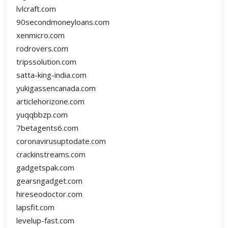
lvlcraft.com
90secondmoneyloans.com
xenmicro.com
rodrovers.com
tripssolution.com
satta-king-india.com
yukigassencanada.com
articlehorizone.com
yuqqbbzp.com
7betagents6.com
coronavirusuptodate.com
crackinstreams.com
gadgetspak.com
gearsngadget.com
hireseodoctor.com
lapsfit.com
levelup-fast.com