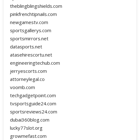
theblingblingshields.com
pinkfrenchtipnails.com
newgamestv.com
sportsgallerys.com
sportsmirrors.net
datasports.net
atasehirescortu.net
engineeringtechub.com
jerryescorts.com
attorneylegal.co
voomb.com
techgadgetpoint.com
tvsportsguide24.com
sportsreviews24.com
dubai360blog.com
lucky77slot.org
growmefast.com