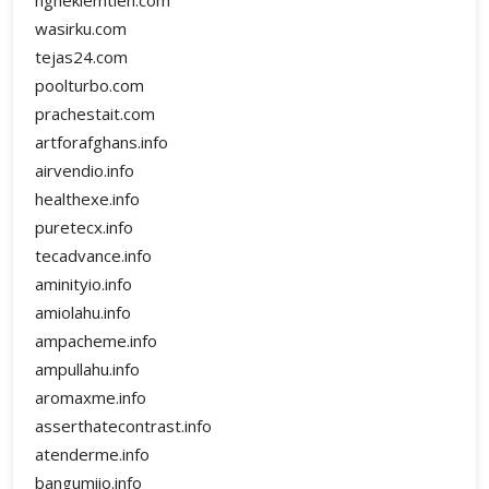
nghekiemtien.com
wasirku.com
tejas24.com
poolturbo.com
prachestait.com
artforafghans.info
airvendio.info
healthexe.info
puretecx.info
tecadvance.info
aminityio.info
amiolahu.info
ampacheme.info
ampullahu.info
aromaxme.info
asserthatecontrast.info
atenderme.info
bangumiio.info