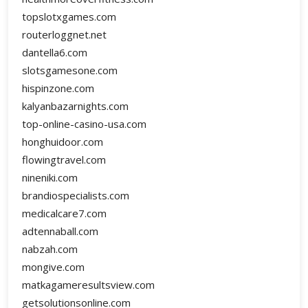
topslotxgames.com
routerloggnet.net
dantella6.com
slotsgamesone.com
hispinzone.com
kalyanbazarnights.com
top-online-casino-usa.com
honghuidoor.com
flowingtravel.com
nineniki.com
brandiospecialists.com
medicalcare7.com
adtennaball.com
nabzah.com
mongive.com
matkagameresultsview.com
getsolutionsonline.com