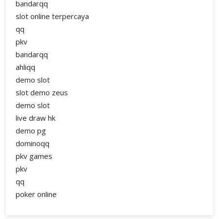
bandarqq
slot online terpercaya
qq
pkv
bandarqq
ahliqq
demo slot
slot demo zeus
demo slot
live draw hk
demo pg
dominoqq
pkv games
pkv
qq
poker online