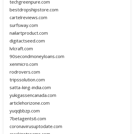
techgreenpure.com
bestdropshipstore.com
cartelreviews.com
surfsway.com
nailartproduct.com
digitactseed.com
lvlcraft.com
90secondmoneyloans.com
xenmicro.com
rodrovers.com
tripssolution.com
satta-king-india.com
yukigassencanada.com
articlehorizone.com
yuqqbbzp.com
7betagents6.com
coronavirusuptodate.com