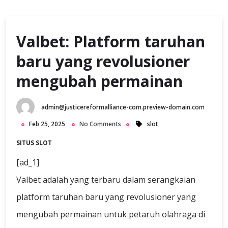
Valbet: Platform taruhan
baru yang revolusioner
mengubah permainan
admin@justicereformalliance-com.preview-domain.com
Feb 25, 2025
No Comments
slot
SITUS SLOT
[ad_1]
Valbet adalah yang terbaru dalam serangkaian
platform taruhan baru yang revolusioner yang
mengubah permainan untuk petaruh olahraga di