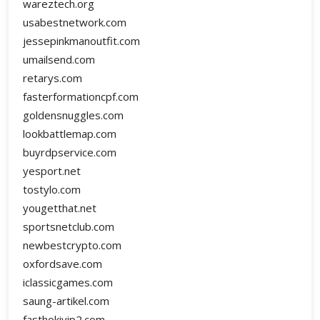
wareztech.org
usabestnetwork.com
jessepinkmanoutfit.com
umailsend.com
retarys.com
fasterformationcpf.com
goldensnuggles.com
lookbattlemap.com
buyrdpservice.com
yesport.net
tostylo.com
yougetthat.net
sportsnetclub.com
newbestcrypto.com
oxfordsave.com
iclassicgames.com
saung-artikel.com
fasthokivip2.com