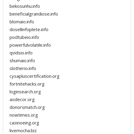
bekosunhu.info
beneficialgrandiose.info
blomaio.info
dosellinfoplete.info
podtubeio.info
powerfulvolatile.info
qvidsio.info
shumaio.info
slotherio.info
cysapluscertification.org
fortnitehacks.org
loginsearch.org
aodecor.org
donorsmatch.org
nowtimes.org
casinoeing.org
livemocha.biz