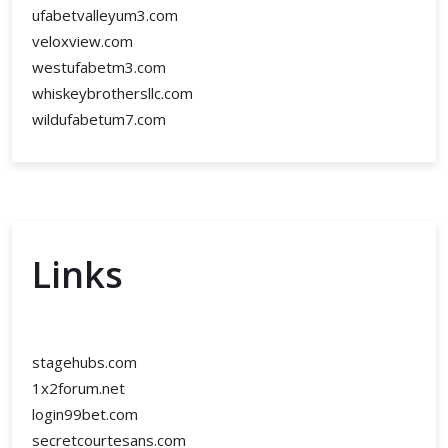
ufabetvalleyum3.com
veloxview.com
westufabetm3.com
whiskeybrothersllc.com
wildufabetum7.com
Links
stagehubs.com
1x2forum.net
login99bet.com
secretcourtesans.com