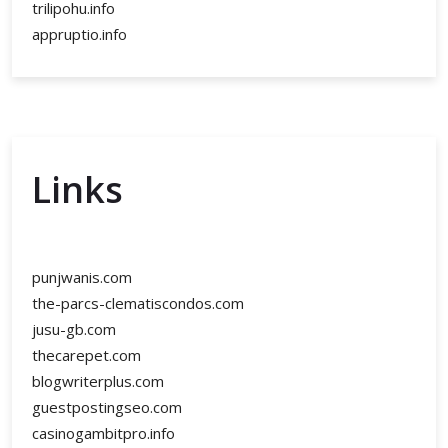
trilipohu.info
appruptio.info
Links
punjwanis.com
the-parcs-clematiscondos.com
jusu-gb.com
thecarepet.com
blogwriterplus.com
guestpostingseo.com
casinogambitpro.info