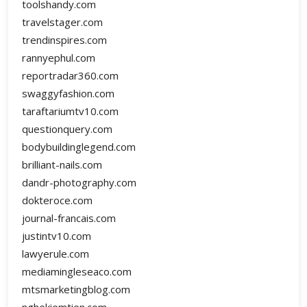
toolshandy.com
travelstager.com
trendinspires.com
rannyephul.com
reportradar360.com
swaggyfashion.com
taraftariumtv10.com
questionquery.com
bodybuildinglegend.com
brilliant-nails.com
dandr-photography.com
dokteroce.com
journal-francais.com
justintv10.com
lawyerule.com
mediamingleseaco.com
mtsmarketingblog.com