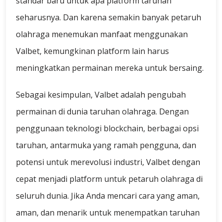
standar baru untuk apa platform taruhan
seharusnya. Dan karena semakin banyak petaruh
olahraga menemukan manfaat menggunakan
Valbet, kemungkinan platform lain harus
meningkatkan permainan mereka untuk bersaing.
Sebagai kesimpulan, Valbet adalah pengubah
permainan di dunia taruhan olahraga. Dengan
penggunaan teknologi blockchain, berbagai opsi
taruhan, antarmuka yang ramah pengguna, dan
potensi untuk merevolusi industri, Valbet dengan
cepat menjadi platform untuk petaruh olahraga di
seluruh dunia. Jika Anda mencari cara yang aman,
aman, dan menarik untuk menempatkan taruhan