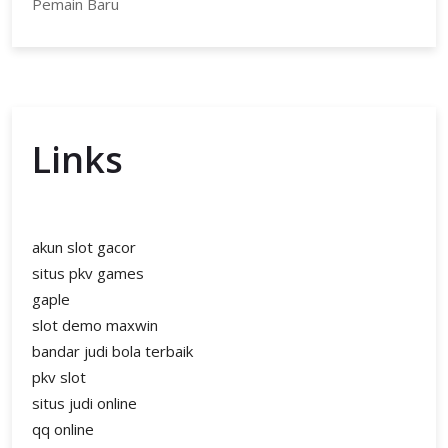
Pemain Baru
Links
akun slot gacor
situs pkv games
gaple
slot demo maxwin
bandar judi bola terbaik
pkv slot
situs judi online
qq online