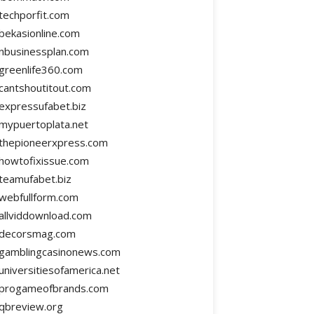
techporfit.com
bekasionline.com
nbusinessplan.com
greenlife360.com
cantshoutitout.com
expressufabet.biz
mypuertoplata.net
thepioneerxpress.com
howtofixissue.com
teamufabet.biz
webfullform.com
allviddownload.com
decorsmag.com
gamblingcasinonews.com
universitiesofamerica.net
progameofbrands.com
qbreview.org