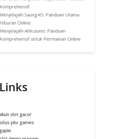
Komprehensif
Menjelajahi Saung4D: Panduan Utama
Hiburan Online
Menjelajahi Ahlicasino: Panduan
Komprehensif untuk Permainan Online
Links
akun slot gacor
situs pkv games
gaple
slot demo maxwin