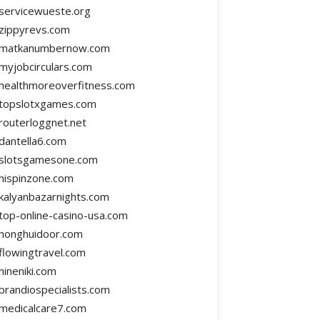
servicewueste.org
zippyrevs.com
matkanumbernow.com
myjobcirculars.com
healthmoreoverfitness.com
topslotxgames.com
routerloggnet.net
dantella6.com
slotsgamesone.com
hispinzone.com
kalyanbazarnights.com
top-online-casino-usa.com
honghuidoor.com
flowingtravel.com
nineniki.com
brandiospecialists.com
medicalcare7.com