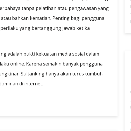
 berbahaya tanpa pelatihan atau pengawasan yang
s atau bahkan kematian. Penting bagi pengguna
perilaku yang bertanggung jawab ketika
ing adalah bukti kekuatan media sosial dalam
aku online. Karena semakin banyak pengguna
ungkinan Sultanking hanya akan terus tumbuh
ominan di internet.