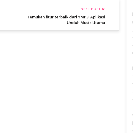
NEXT POST
Temukan fitur terbaik dari YMP3: Aplikasi
Unduh Musik Utama