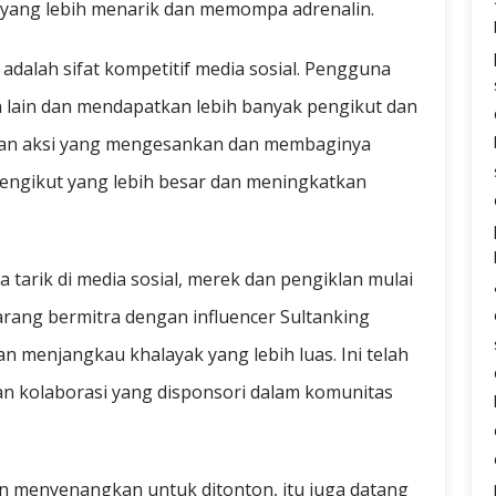
ang lebih menarik dan memompa adrenalin.
 adalah sifat kompetitif media sosial. Pengguna
lain dan mendapatkan lebih banyak pengikut dan
kan aksi yang mengesankan dan membaginya
pengikut yang lebih besar dan meningkatkan
 tarik di media sosial, merek dan pengiklan mulai
ang bermitra dengan influencer Sultanking
menjangkau khalayak yang lebih luas. Ini telah
 kolaborasi yang disponsori dalam komunitas
n menyenangkan untuk ditonton, itu juga datang