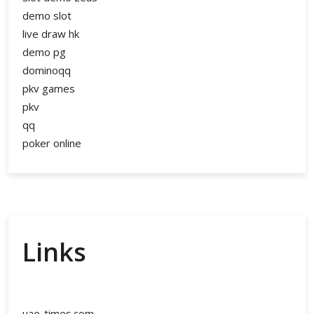
demo slot
live draw hk
demo pg
dominoqq
pkv games
pkv
qq
poker online
Links
uae-times.com