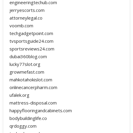
engineeringtechub.com
jerryescorts.com
attorneylegal.co
voomb.com
techgadgetpoint.com
tvsportsguide24.com
sportsreviews24.com
dubai360blog.com
lucky77slot.org
growmefast.com
mahkotahokislot.com
onlinecancerpharm.com
ufalek.org
mattress-disposal.com
happyflooringandcabinets.com
bodybuildinglife.co
qrdoggy.com