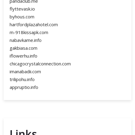
pandaclub.me
flyttevask.io
byhous.com
hartfordplazahotel.com
m-918kissapk.com
nabavkame.info
gakbiasa.com
iflowerhu.info
chicagocrystalconnection.com
imanabadii.com
trilipohu.info
appruptio.info
Links