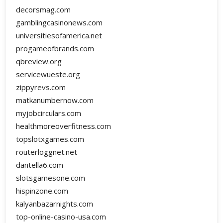
decorsmag.com
gamblingcasinonews.com
universitiesofamerica.net
progameofbrands.com
qbreview.org
servicewueste.org
zippyrevs.com
matkanumbernow.com
myjobcirculars.com
healthmoreoverfitness.com
topslotxgames.com
routerloggnet.net
dantella6.com
slotsgamesone.com
hispinzone.com
kalyanbazarnights.com
top-online-casino-usa.com