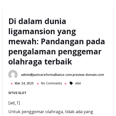
Di dalam dunia
ligamansion yang
mewah: Pandangan pada
pengalaman penggemar
olahraga terbaik
admin@justicereformalliance-com.preview-domain.com
Mar 24, 2025
No Comments
slot
SITUS SLOT
[ad_1]
Untuk penggemar olahraga, tidak ada yang