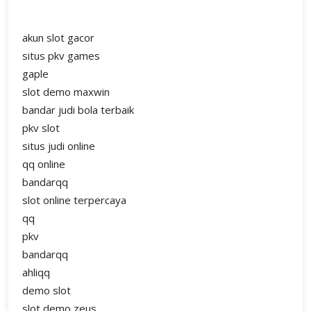
akun slot gacor
situs pkv games
gaple
slot demo maxwin
bandar judi bola terbaik
pkv slot
situs judi online
qq online
bandarqq
slot online terpercaya
qq
pkv
bandarqq
ahliqq
demo slot
slot demo zeus