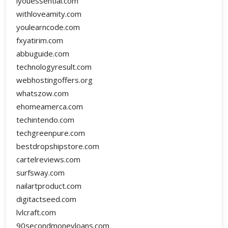
iyouessential.com
withloveamity.com
youlearncode.com
fxyatirim.com
abbuguide.com
technologyresult.com
webhostingoffers.org
whatszow.com
ehomeamerca.com
techintendo.com
techgreenpure.com
bestdropshipstore.com
cartelreviews.com
surfsway.com
nailartproduct.com
digitactseed.com
lvlcraft.com
90secondmoneyloans.com