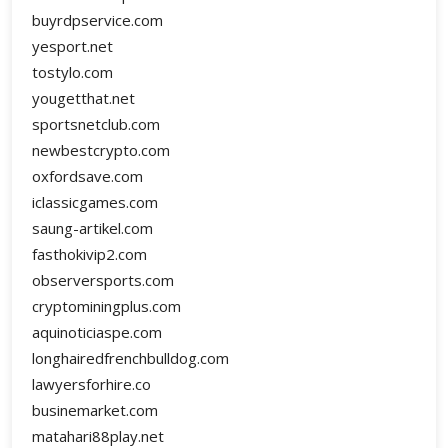
buyrdpservice.com
yesport.net
tostylo.com
yougetthat.net
sportsnetclub.com
newbestcrypto.com
oxfordsave.com
iclassicgames.com
saung-artikel.com
fasthokivip2.com
observersports.com
cryptominingplus.com
aquinoticiaspe.com
longhairedfrenchbulldog.com
lawyersforhire.co
businemarket.com
matahari88play.net