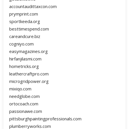
accountaudittaxcon.com
prymprint.com
sportkeeda.org
besttimespend.com
careandcure.biz
cogniyo.com
easymagazines.org
hirfanjilasmi.com
hometricks.org
leathercraftpro.com
microgridpower.org
mixiqo.com
needglobe.com
ortocoach.com
passionawe.com
pittsburghpaintingprofessionals.com
plumberryworks.com