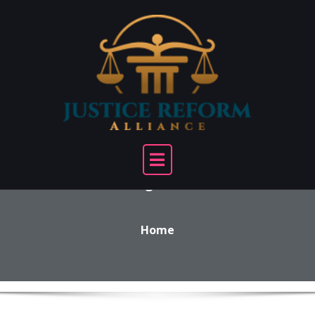
Skip
to
content
Di dalam dunia ligamansion yang mewah:
Pandangan pada pengalaman penggemar
olahraga terbaik
Home