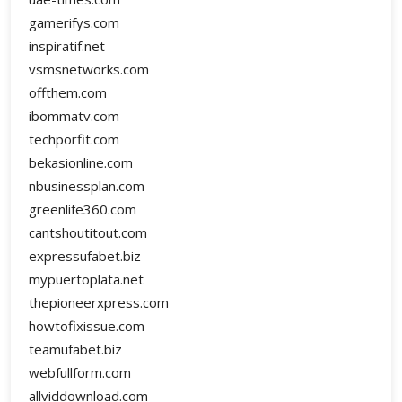
gamerifys.com
inspiratif.net
vsmsnetworks.com
offthem.com
ibommatv.com
techporfit.com
bekasionline.com
nbusinessplan.com
greenlife360.com
cantshoutitout.com
expressufabet.biz
mypuertoplata.net
thepioneerxpress.com
howtofixissue.com
teamufabet.biz
webfullform.com
allviddownload.com