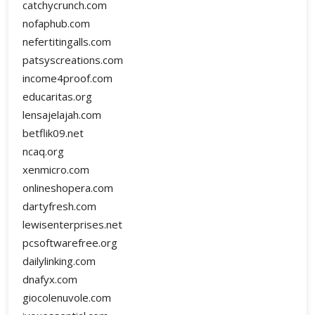
catchycrunch.com
nofaphub.com
nefertitingalls.com
patsyscreations.com
income4proof.com
educaritas.org
lensajelajah.com
betflik09.net
ncaq.org
xenmicro.com
onlineshopera.com
dartyfresh.com
lewisenterprises.net
pcsoftwarefree.org
dailylinking.com
dnafyx.com
giocolenuvole.com