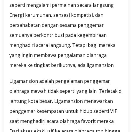
seperti mengalami permainan secara langsung.
Energi kerumunan, sensasi kompetisi, dan
persahabatan dengan sesama penggemar
semuanya berkontribusi pada kegembiraan
menghadiri acara langsung. Tetapi bagi mereka
yang ingin membawa pengalaman olahraga
mereka ke tingkat berikutnya, ada ligamansion.
Ligamansion adalah pengalaman penggemar
olahraga mewah tidak seperti yang lain. Terletak di
jantung kota besar, Ligamansion menawarkan
penggemar kesempatan untuk hidup seperti VIP
saat menghadiri acara olahraga favorit mereka.
Dari akses eksklusif ke acara olahraga top hingga