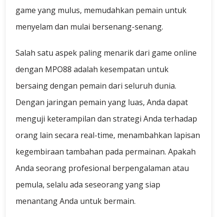
game yang mulus, memudahkan pemain untuk
menyelam dan mulai bersenang-senang.
Salah satu aspek paling menarik dari game online
dengan MPO88 adalah kesempatan untuk
bersaing dengan pemain dari seluruh dunia.
Dengan jaringan pemain yang luas, Anda dapat
menguji keterampilan dan strategi Anda terhadap
orang lain secara real-time, menambahkan lapisan
kegembiraan tambahan pada permainan. Apakah
Anda seorang profesional berpengalaman atau
pemula, selalu ada seseorang yang siap
menantang Anda untuk bermain.