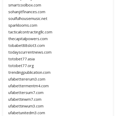
smartcoolbox.com
sohanjitfinances.com
soulfulhousemusic.net
sparklooms.com
tacticalcontractingllc.com
thecapitalpowers.com
tobabet88slot3.com
todayscurrentnews.com
totobet77.asia
totobet77.org
trendingpublication.com
ufabettererum3.com
ufabettermentm4.com
ufabettersum7.com
ufabettinwm7.com
ufabettinwum3.com
ufabetunitedm3.com