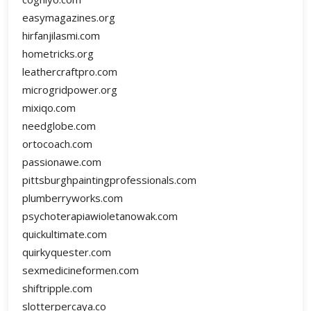
easymagazines.org
hirfanjilasmi.com
hometricks.org
leathercraftpro.com
microgridpower.org
mixiqo.com
needglobe.com
ortocoach.com
passionawe.com
pittsburghpaintingprofessionals.com
plumberryworks.com
psychoterapiawioletanowak.com
quickultimate.com
quirkyquester.com
sexmedicineformen.com
shiftripple.com
slotterpercaya.co