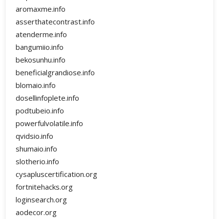
aromaxme.info
asserthatecontrast.info
atenderme.info
bangumiio.info
bekosunhu.info
beneficialgrandiose.info
blomaio.info
dosellinfoplete.info
podtubeio.info
powerfulvolatile.info
qvidsio.info
shumaio.info
slotherio.info
cysapluscertification.org
fortnitehacks.org
loginsearch.org
aodecor.org