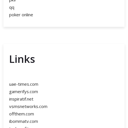
qq
poker online
Links
uae-times.com
gamerifys.com
inspiratif.net
vsmsnetworks.com
offthem.com
ibommatv.com