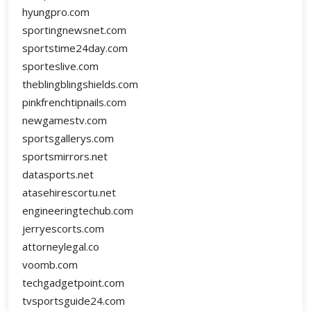
hyungpro.com
sportingnewsnet.com
sportstime24day.com
sporteslive.com
theblingblingshields.com
pinkfrenchtipnails.com
newgamestv.com
sportsgallerys.com
sportsmirrors.net
datasports.net
atasehirescortu.net
engineeringtechub.com
jerryescorts.com
attorneylegal.co
voomb.com
techgadgetpoint.com
tvsportsguide24.com