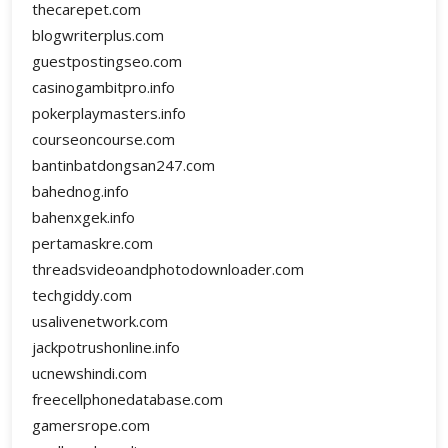
thecarepet.com
blogwriterplus.com
guestpostingseo.com
casinogambitpro.info
pokerplaymasters.info
courseoncourse.com
bantinbatdongsan247.com
bahednog.info
bahenxgek.info
pertamaskre.com
threadsvideoandphotodownloader.com
techgiddy.com
usalivenetwork.com
jackpotrushonline.info
ucnewshindi.com
freecellphonedatabase.com
gamersrope.com