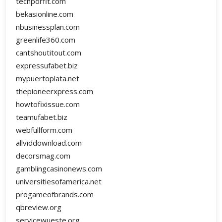
techporfit.com
bekasionline.com
nbusinessplan.com
greenlife360.com
cantshoutitout.com
expressufabet.biz
mypuertoplata.net
thepioneerxpress.com
howtofixissue.com
teamufabet.biz
webfullform.com
allviddownload.com
decorsmag.com
gamblingcasinonews.com
universitiesofamerica.net
progameofbrands.com
qbreview.org
servicewueste.org