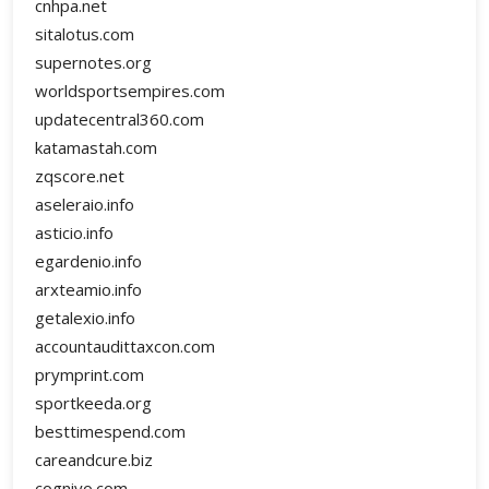
cnhpa.net
sitalotus.com
supernotes.org
worldsportsempires.com
updatecentral360.com
katamastah.com
zqscore.net
aseleraio.info
asticio.info
egardenio.info
arxteamio.info
getalexio.info
accountaudittaxcon.com
prymprint.com
sportkeeda.org
besttimespend.com
careandcure.biz
cogniyo.com