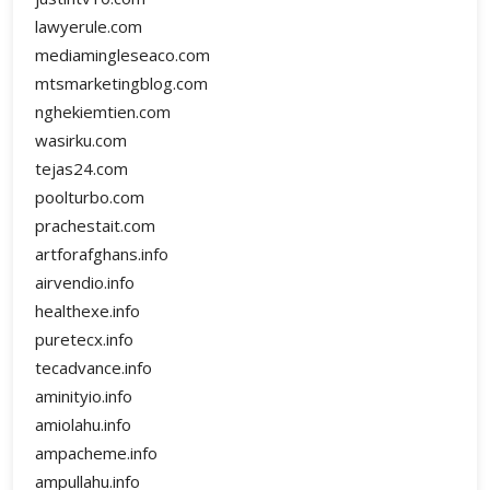
lawyerule.com
mediamingleseaco.com
mtsmarketingblog.com
nghekiemtien.com
wasirku.com
tejas24.com
poolturbo.com
prachestait.com
artforafghans.info
airvendio.info
healthexe.info
puretecx.info
tecadvance.info
aminityio.info
amiolahu.info
ampacheme.info
ampullahu.info