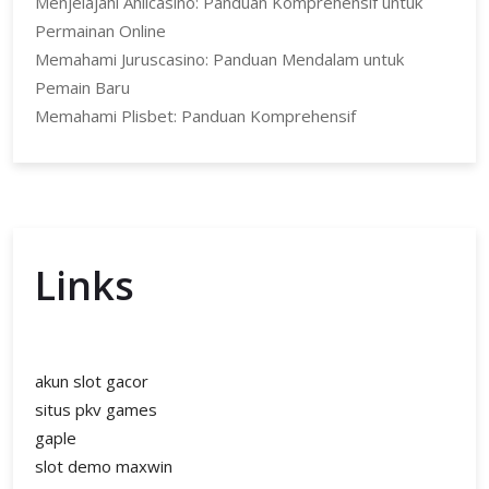
Menjelajahi Ahlicasino: Panduan Komprehensif untuk
Permainan Online
Memahami Juruscasino: Panduan Mendalam untuk
Pemain Baru
Memahami Plisbet: Panduan Komprehensif
Links
akun slot gacor
situs pkv games
gaple
slot demo maxwin