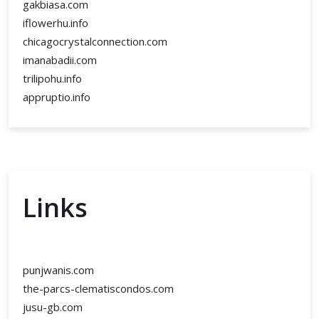
gakbiasa.com
iflowerhu.info
chicagocrystalconnection.com
imanabadii.com
trilipohu.info
appruptio.info
Links
punjwanis.com
the-parcs-clematiscondos.com
jusu-gb.com