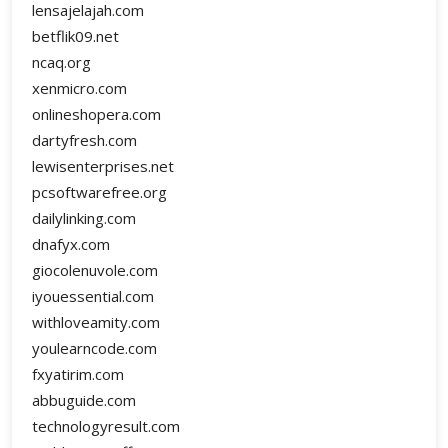
lensajelajah.com
betflik09.net
ncaq.org
xenmicro.com
onlineshopera.com
dartyfresh.com
lewisenterprises.net
pcsoftwarefree.org
dailylinking.com
dnafyx.com
giocolenuvole.com
iyouessential.com
withloveamity.com
youlearncode.com
fxyatirim.com
abbuguide.com
technologyresult.com