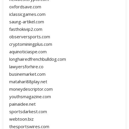
oxfordsave.com
iclassicgames.com
saung-artikel.com
fasthokivip2.com
observersports.com
cryptominingplus.com
aquinoticiaspe.com
longhairedfrenchbulldog.com
lawyersforhire.co
businemarket.com
matahari88play.net
moneydescriptor.com
youthsmagazine.com
painaidee.net
sportsdarkest.com
webtoon.biz
thesportswires.com