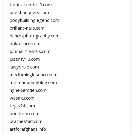
taraftariumtv10.com
questionquery.com
bodybuildinglegend.com
brilliant-nails.com
dandr-photography.com
dokteroce.com
journal-francais.com
justintv10.com
lawyerule.com
mediamingleseaco.com
mtsmarketingblog.com
nghekiemtien.com
wasirku.com
tejas24.com
poolturbo.com
prachestait.com
artforafghans.info