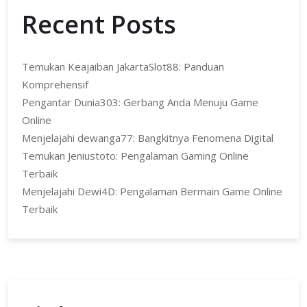
Recent Posts
Temukan Keajaiban JakartaSlot88: Panduan
Komprehensif
Pengantar Dunia303: Gerbang Anda Menuju Game
Online
Menjelajahi dewanga77: Bangkitnya Fenomena Digital
Temukan Jeniustoto: Pengalaman Gaming Online
Terbaik
Menjelajahi Dewi4D: Pengalaman Bermain Game Online
Terbaik