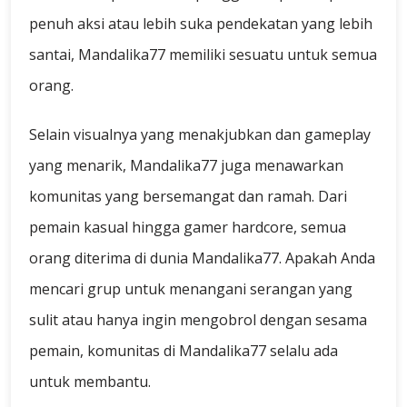
penuh aksi atau lebih suka pendekatan yang lebih
santai, Mandalika77 memiliki sesuatu untuk semua
orang.
Selain visualnya yang menakjubkan dan gameplay
yang menarik, Mandalika77 juga menawarkan
komunitas yang bersemangat dan ramah. Dari
pemain kasual hingga gamer hardcore, semua
orang diterima di dunia Mandalika77. Apakah Anda
mencari grup untuk menangani serangan yang
sulit atau hanya ingin mengobrol dengan sesama
pemain, komunitas di Mandalika77 selalu ada
untuk membantu.