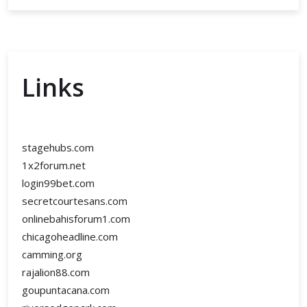
Links
stagehubs.com
1x2forum.net
login99bet.com
secretcourtesans.com
onlinebahisforum1.com
chicagoheadline.com
camming.org
rajalion88.com
goupuntacana.com