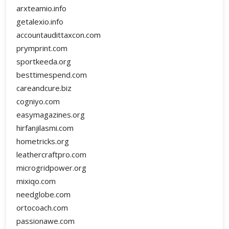
arxteamio.info
getalexio.info
accountaudittaxcon.com
prymprint.com
sportkeeda.org
besttimespend.com
careandcure.biz
cogniyo.com
easymagazines.org
hirfanjilasmi.com
hometricks.org
leathercraftpro.com
microgridpower.org
mixiqo.com
needglobe.com
ortocoach.com
passionawe.com