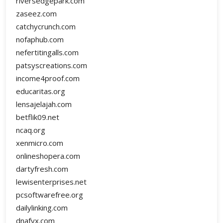
riversedgepark.com
zaseez.com
catchycrunch.com
nofaphub.com
nefertitingalls.com
patsyscreations.com
income4proof.com
educaritas.org
lensajelajah.com
betflik09.net
ncaq.org
xenmicro.com
onlineshopera.com
dartyfresh.com
lewisenterprises.net
pcsoftwarefree.org
dailylinking.com
dnafyx.com