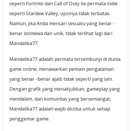
seperti Fortnite dan Call of Duty ke permata indie
seperti Stardew Valley, opsinya tidak terbatas.
Namun, jika Anda mencari sesuatu yang benar -
benar istimewa dan unik, tidak terlihat lagi dari
Mandalika77.
Mandalika77 adalah permata tersembunyi di dunia
game online, menawarkan pemain pengalaman
yang benar -benar ajaib tidak seperti yang lain.
Dengan grafik yang menakjubkan, gameplay yang
mendalam, dan komunitas yang bersemangat,
Mandalika77 adalah wajib dicoba untuk setiap
penggemar game.