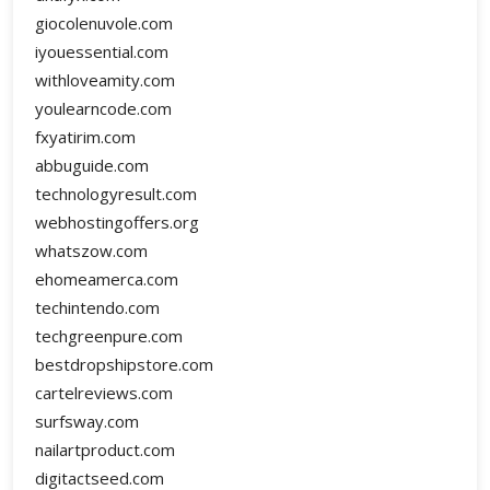
giocolenuvole.com
iyouessential.com
withloveamity.com
youlearncode.com
fxyatirim.com
abbuguide.com
technologyresult.com
webhostingoffers.org
whatszow.com
ehomeamerca.com
techintendo.com
techgreenpure.com
bestdropshipstore.com
cartelreviews.com
surfsway.com
nailartproduct.com
digitactseed.com