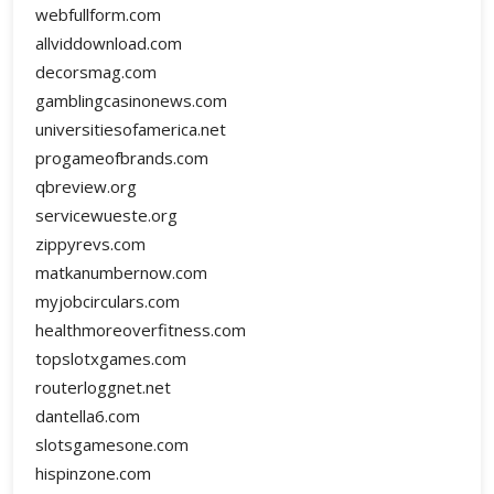
webfullform.com
allviddownload.com
decorsmag.com
gamblingcasinonews.com
universitiesofamerica.net
progameofbrands.com
qbreview.org
servicewueste.org
zippyrevs.com
matkanumbernow.com
myjobcirculars.com
healthmoreoverfitness.com
topslotxgames.com
routerloggnet.net
dantella6.com
slotsgamesone.com
hispinzone.com