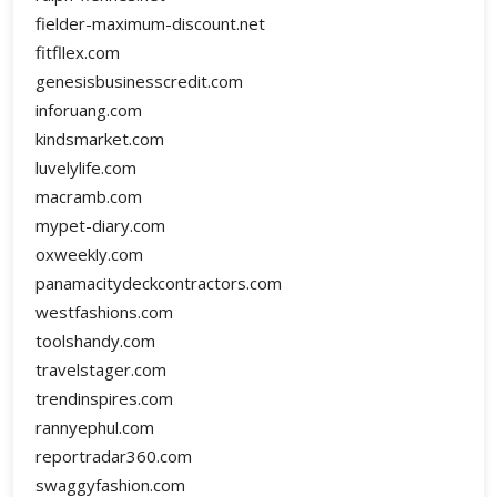
fielder-maximum-discount.net
fitfllex.com
genesisbusinesscredit.com
inforuang.com
kindsmarket.com
luvelylife.com
macramb.com
mypet-diary.com
oxweekly.com
panamacitydeckcontractors.com
westfashions.com
toolshandy.com
travelstager.com
trendinspires.com
rannyephul.com
reportradar360.com
swaggyfashion.com